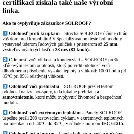
certifikaci získala také naše výrobní
linka.
Ako to ovplyvňuje zákazníkov SOLROOF?
Odolnosť proti krúpkam –
Strecha SOLROOF účinne chráni
váš dom pred krupobitím! V špecializovanom teste boli moduly
vystavené úderom ľadových guličiek s priemerom až
25 mm
,
vystreľovaných rýchlosťou
23 m/s (83 km/h).
Odolnosť voči vlhkosti a kondenzácii – SOLROOF prešiel
kľúčovým testom odolnosti, ktorý potvrdil odolnosť voči
dlhodobému pôsobeniu vysokej teploty a vlhkosti: 1000 hodín pri
85°C pri 85% relatívnej vlhkosti.
Odolnosť voči prehriatiu –
SOLROOF prešiel testom
odolnosti na tzv. hot-spoty, teda lokálne prehriatia
a
samovznietenie
, ktoré môžu ovplyvniť životnosť a bezpečnosť
modulu.
Odolnosť voči extrémnym teplotám –
Panely SOLROOF
úspešne prešli 200 testovacími cyklami v extrémnych teplotných
podmienkach od -40°C do 85°C, v súlade s normou
IEC 61215
.
Odolnosť pri námraze –
Panely boli podrobené náročnému