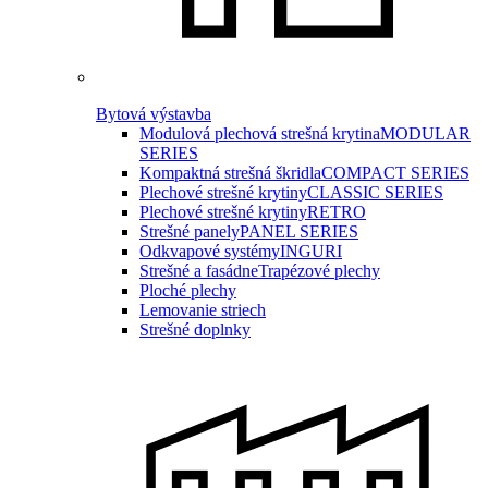
Bytová výstavba
Modulová plechová strešná krytina
MODULAR
SERIES
Kompaktná strešná škridla
COMPACT SERIES
Plechové strešné krytiny
CLASSIC SERIES
Plechové strešné krytiny
RETRO
Strešné panely
PANEL SERIES
Odkvapové systémy
INGURI
Strešné a fasádne
Trapézové plechy
Ploché plechy
Lemovanie striech
Strešné doplnky