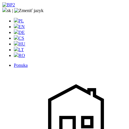
sk
|
PL
EN
DE
CS
HU
LT
RO
Ponuka