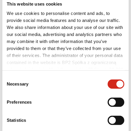
This website uses cookies
We use cookies to personalise content and ads, to
provide social media features and to analyse our traffic.
We also share information about your use of our site with
our social media, advertising and analytics partners who
may combine it with other information that you’ve
provided to them or that they’ve collected from your use
of their services. The administrator of your personal data
Užitočné odkazy
contained in the website is BP2 Spółka z ograniczoną
Nátery, farby a záruky
odpowiedzialnością, Marii Konopnickiej 29 Street, 30-302
Registrácia záruky
Realizácie a inšpirácie
Kraków. KRS 0000369912, NIP 6762431701, REGON
Consent
Súbory na stiahnutie
121387608.
Necessary
Selection
Nájsť zhotoviteľa
Knižnica BIM
Najčastejšie otázky (FAQ)
Na stiahnutie
Preferences
Kontakty
Statistics