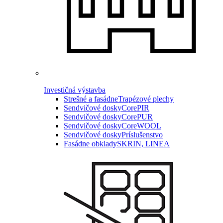
Investičná výstavba
Strešné a fasádne
Trapézové plechy
Sendvičové dosky
CorePIR
Sendvičové dosky
CorePUR
Sendvičové dosky
CoreWOOL
Sendvičové dosky
Príslušenstvo
Fasádne obklady
SKRIN, LINEA