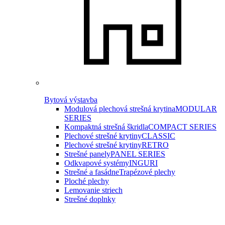
Bytová výstavba
Modulová plechová strešná krytina
MODULAR
SERIES
Kompaktná strešná škridla
COMPACT SERIES
Plechové strešné krytiny
CLASSIC
Plechové strešné krytiny
RETRO
Strešné panely
PANEL SERIES
Odkvapové systémy
INGURI
Strešné a fasádne
Trapézové plechy
Ploché plechy
Lemovanie striech
Strešné doplnky