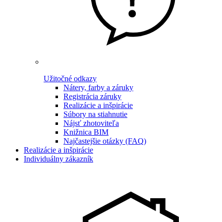
Užitočné odkazy
Nátery, farby a záruky
Registrácia záruky
Realizácie a inšpirácie
Súbory na stiahnutie
Nájsť zhotoviteľa
Knižnica BIM
Najčastejšie otázky (FAQ)
Realizácie a inšpirácie
Individuálny zákazník