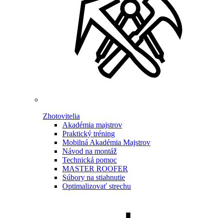
Zhotovitelia
Akadémia majstrov
Praktický tréning
Mobilná Akadémia Majstrov
Návod na montáž
Technická pomoc
MASTER ROOFER
Súbory na stiahnutie
Optimalizovať strechu