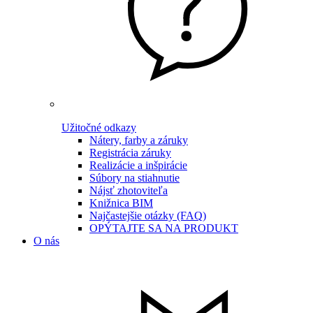
Užitočné odkazy
Nátery, farby a záruky
Registrácia záruky
Realizácie a inšpirácie
Súbory na stiahnutie
Nájsť zhotoviteľa
Knižnica BIM
Najčastejšie otázky (FAQ)
OPÝTAJTE SA NA PRODUKT
O nás