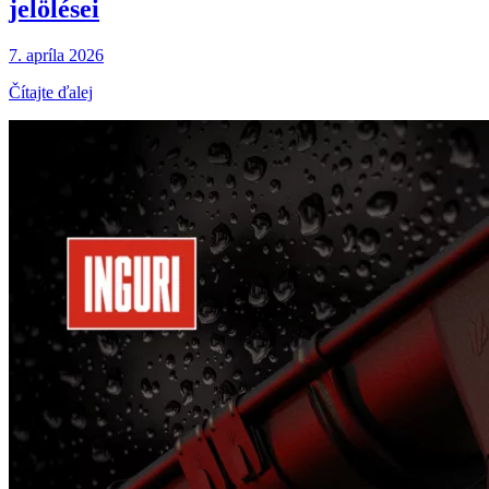
jelölései
7. apríla 2026
Čítajte ďalej