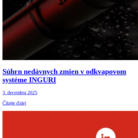
Súhrn nedávnych zmien v odkvapovom
systéme INGURI
3. decembra 2025
Čítajte ďalej