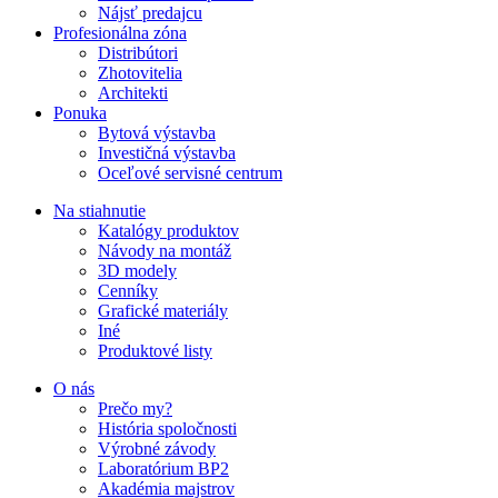
Nájsť predajcu
Profesionálna zóna
Distribútori
Zhotovitelia
Architekti
Ponuka
Bytová výstavba
Investičná výstavba
Oceľové servisné centrum
Na stiahnutie
Katalógy produktov
Návody na montáž
3D modely
Cenníky
Grafické materiály
Iné
Produktové listy
O nás
Prečo my?
História spoločnosti
Výrobné závody
Laboratórium BP2
Akadémia majstrov