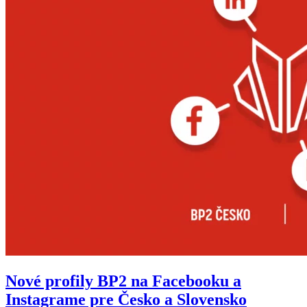
Nové profily BP2 na Facebooku a
Instagrame pre Česko a Slovensko