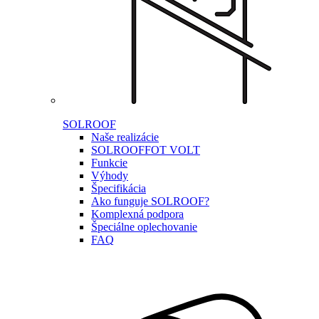
SOLROOF
Naše realizácie
SOLROOF
FOT VOLT
Funkcie
Výhody
Špecifikácia
Ako funguje SOLROOF?
Komplexná podpora
Špeciálne oplechovanie
FAQ