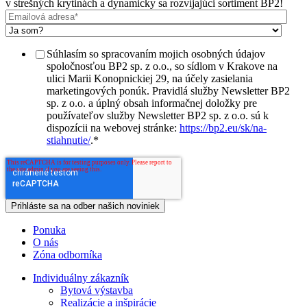
v strešných krytinách a dynamicky sa rozvíjajúci sortiment BP2!
Súhlasím so spracovaním mojich osobných údajov
spoločnosťou BP2 sp. z o.o., so sídlom v Krakove na
ulici Marii Konopnickiej 29, na účely zasielania
marketingových ponúk. Pravidlá služby Newsletter BP2
sp. z o.o. a úplný obsah informačnej doložky pre
používateľov služby Newsletter BP2 sp. z o.o. sú k
dispozícii na webovej stránke:
https://bp2.eu/sk/na-
stiahnutie/
.
*
Ponuka
O nás
Zóna odborníka
Individuálny zákazník
Bytová výstavba
Realizácie a inšpirácie