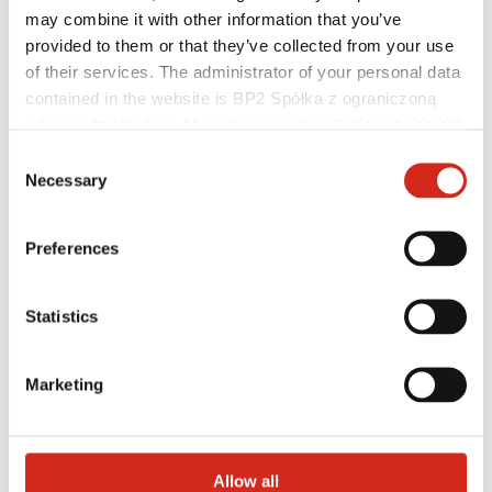
may combine it with other information that you’ve
provided to them or that they’ve collected from your use
of their services. The administrator of your personal data
contained in the website is BP2 Spółka z ograniczoną
odpowiedzialnością, Marii Konopnickiej 29 Street, 30-302
Vertriebspartner
Kraków. KRS 0000369912, NIP 6762431701, REGON
Consent
eProfil
121387608.
Necessary
Selection
Marketing Angebot
BP2-Programm 50:50
Optimieren Sie das Dach
Preferences
Statistics
Marketing
Allow all