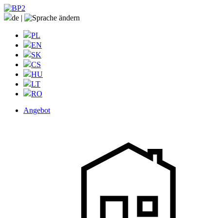
de
|
PL
EN
SK
CS
HU
LT
RO
Angebot