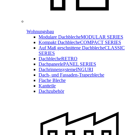
Wohnungsbau
Modulare Dachbleche
MODULAR SERIES
Kompakt Dachbleche
COMPACT SERIES
Auf Maß geschnittene Dachbleche
CLASSIC
SERIES
Dachbleche
RETRO
Dachpaneele
PANEL SERIES
Dachrinnensysteme
INGURI
Dach- und Fassaden-
Trapezbleche
Flache Bleche
Kantteile
Dachzubehör