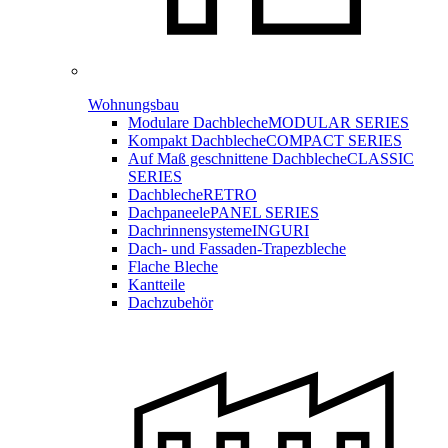
Wohnungsbau
Modulare Dachbleche
MODULAR SERIES
Kompakt Dachbleche
COMPACT SERIES
Auf Maß geschnittene Dachbleche
CLASSIC
SERIES
Dachbleche
RETRO
Dachpaneele
PANEL SERIES
Dachrinnensysteme
INGURI
Dach- und Fassaden-
Trapezbleche
Flache Bleche
Kantteile
Dachzubehör