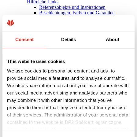
Hilfreiche Links
Referenzobjekte und Inspirationen
Beschichtungen, Farben und Garantien
Garantie-Registrierung
Herunterladen
BIM-Bibliothek
PRODUKT ANFRAGEN
Consent
Details
About
Herunterladen
Kontakt
This website uses cookies
We use cookies to personalise content and ads, to
provide social media features and to analyse our traffic.
We also share information about your use of our site with
our social media, advertising and analytics partners who
may combine it with other information that you’ve
provided to them or that they’ve collected from your use
of their services. The administrator of your personal data
eProfil
contained in the website is BP2 Spółka z ograniczoną
Startseite
odpowiedzialnością, Marii Konopnickiej 29 Street, 30-302
ALFA
Kraków. KRS 0000369912, NIP 6762431701, REGON