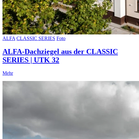
ALFA
CLASSIC SERIES
Foto
ALFA-Dachziegel aus der CLASSIC
SERIES | UTK 32
Mehr