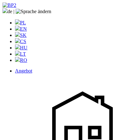
de
|
PL
EN
SK
CS
HU
LT
RO
Angebot