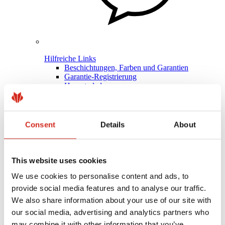
Hilfreiche Links
Beschichtungen, Farben und Garantien
Garantie-Registrierung
Herunterladen
Montagefirma suchen
BIM-Bibliothek
PRODUKT ANFRAGEN
Für Fachleute
Consent
Details
About
This website uses cookies
We use cookies to personalise content and ads, to
provide social media features and to analyse our traffic.
We also share information about your use of our site with
our social media, advertising and analytics partners who
may combine it with other information that you’ve