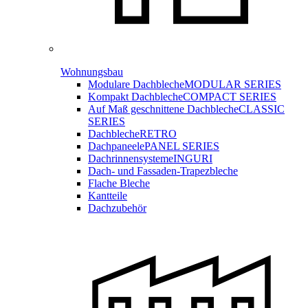
Wohnungsbau
Modulare Dachbleche
MODULAR SERIES
Kompakt Dachbleche
COMPACT SERIES
Auf Maß geschnittene Dachbleche
CLASSIC
SERIES
Dachbleche
RETRO
Dachpaneele
PANEL SERIES
Dachrinnensysteme
INGURI
Dach- und Fassaden-
Trapezbleche
Flache Bleche
Kantteile
Dachzubehör