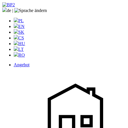
de
|
PL
EN
SK
CS
HU
LT
RO
Angebot