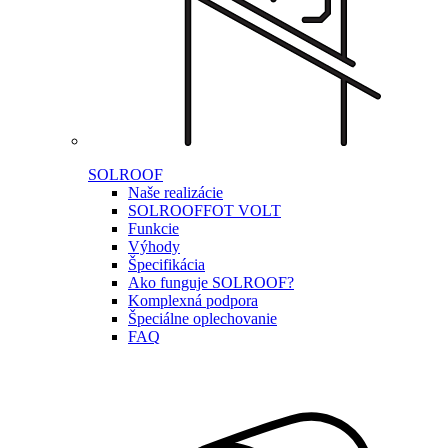
SOLROOF
Naše realizácie
SOLROOF
FOT VOLT
Funkcie
Výhody
Špecifikácia
Ako funguje SOLROOF?
Komplexná podpora
Špeciálne oplechovanie
FAQ