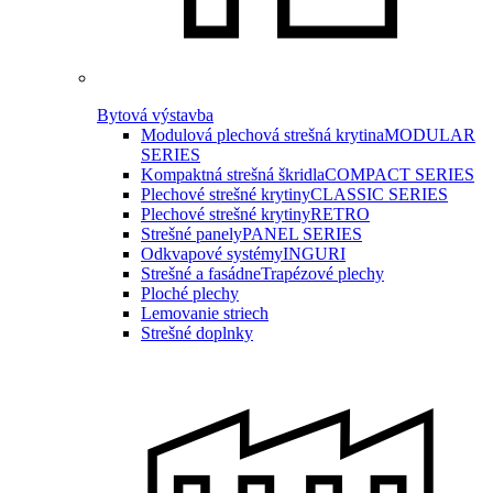
Bytová výstavba
Modulová plechová strešná krytina
MODULAR
SERIES
Kompaktná strešná škridla
COMPACT SERIES
Plechové strešné krytiny
CLASSIC SERIES
Plechové strešné krytiny
RETRO
Strešné panely
PANEL SERIES
Odkvapové systémy
INGURI
Strešné a fasádne
Trapézové plechy
Ploché plechy
Lemovanie striech
Strešné doplnky