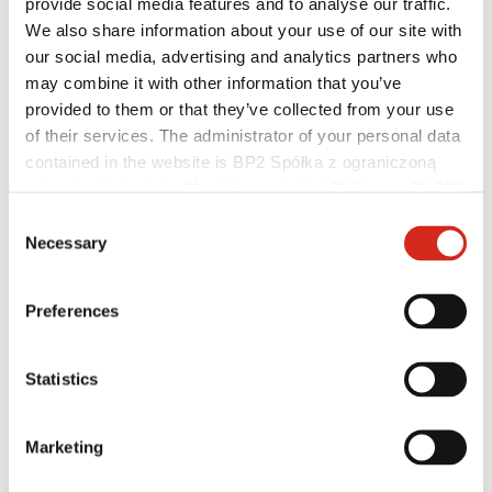
provide social media features and to analyse our traffic.
We also share information about your use of our site with
our social media, advertising and analytics partners who
may combine it with other information that you’ve
provided to them or that they’ve collected from your use
of their services. The administrator of your personal data
contained in the website is BP2 Spółka z ograniczoną
odpowiedzialnością, Marii Konopnickiej 29 Street, 30-302
Kraków. KRS 0000369912, NIP 6762431701, REGON
Consent
121387608.
Necessary
Selection
Distribútori
Zákaznícka zóna – eProfil
Preferences
Súbory na stiahnutie
Marketingová ponuka
Program BP2 50:50
Statistics
Optimalizovať strechu
Marketing