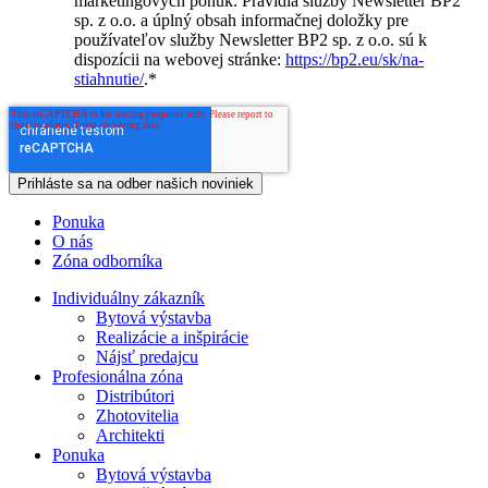
marketingových ponúk. Pravidlá služby Newsletter BP2
sp. z o.o. a úplný obsah informačnej doložky pre
používateľov služby Newsletter BP2 sp. z o.o. sú k
dispozícii na webovej stránke:
https://bp2.eu/sk/na-
stiahnutie/
.
*
Ponuka
O nás
Zóna odborníka
Individuálny zákazník
Bytová výstavba
Realizácie a inšpirácie
Nájsť predajcu
Profesionálna zóna
Distribútori
Zhotovitelia
Architekti
Ponuka
Bytová výstavba