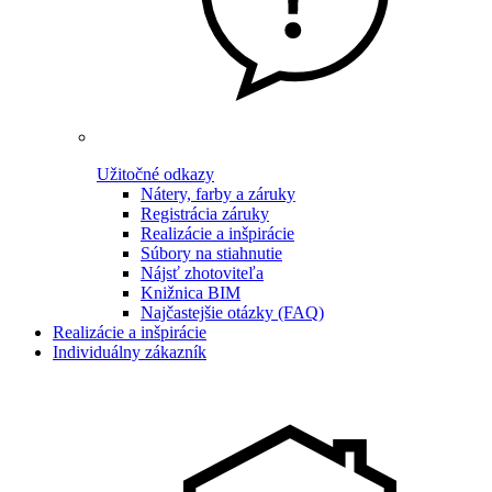
Užitočné odkazy
Nátery, farby a záruky
Registrácia záruky
Realizácie a inšpirácie
Súbory na stiahnutie
Nájsť zhotoviteľa
Knižnica BIM
Najčastejšie otázky (FAQ)
Realizácie a inšpirácie
Individuálny zákazník