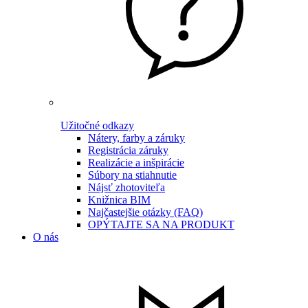
Užitočné odkazy
Nátery, farby a záruky
Registrácia záruky
Realizácie a inšpirácie
Súbory na stiahnutie
Nájsť zhotoviteľa
Knižnica BIM
Najčastejšie otázky (FAQ)
OPÝTAJTE SA NA PRODUKT
O nás