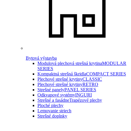
Bytová výstavba
Modulová plechová strešná krytina
MODULAR
SERIES
Kompaktná strešná škridla
COMPACT SERIES
Plechové strešné krytiny
CLASSIC
Plechové strešné krytiny
RETRO
Strešné panely
PANEL SERIES
Odkvapové systémy
INGURI
Strešné a fasádne
Trapézové plechy
Ploché plechy
Lemovanie striech
Strešné doplnky