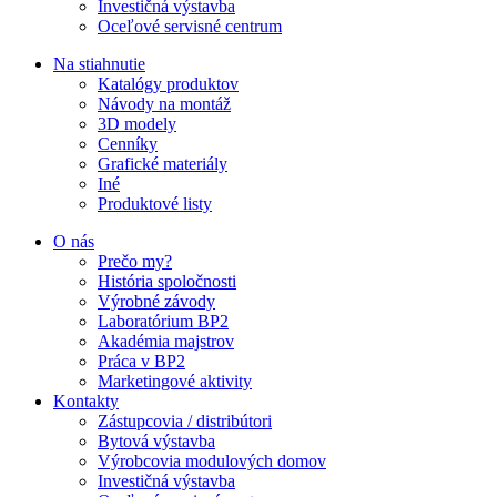
Investičná výstavba
Oceľové servisné centrum
Na stiahnutie
Katalógy produktov
Návody na montáž
3D modely
Cenníky
Grafické materiály
Iné
Produktové listy
O nás
Prečo my?
História spoločnosti
Výrobné závody
Laboratórium BP2
Akadémia majstrov
Práca v BP2
Marketingové aktivity
Kontakty
Zástupcovia / distribútori
Bytová výstavba
Výrobcovia modulových domov
Investičná výstavba