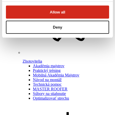
Allow all
Deny
Zhotovitelia
Akadémia majstrov
Praktický tréning
Mobilná Akadémia Majstrov
Návod na montáž
Technická pomoc
MASTER ROOFER
Súbory na stiahnutie
Optimalizovať strechu