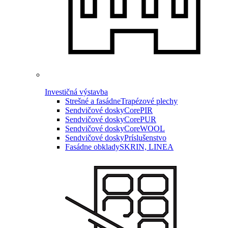
Investičná výstavba
Strešné a fasádne
Trapézové plechy
Sendvičové dosky
CorePIR
Sendvičové dosky
CorePUR
Sendvičové dosky
CoreWOOL
Sendvičové dosky
Príslušenstvo
Fasádne obklady
SKRIN, LINEA