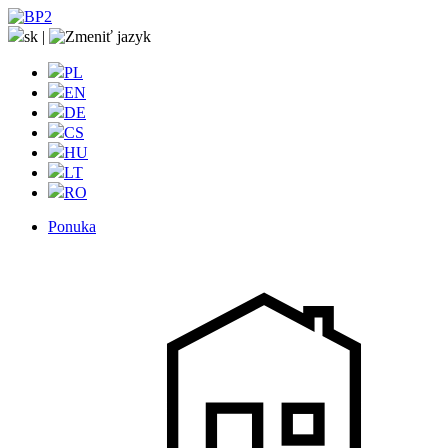
sk
|
PL
EN
DE
CS
HU
LT
RO
Ponuka