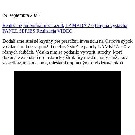
29. septembra 2025
Realizácie
Individuální zákazník
LAMBDA 2.0
Obytná výstavba
PANEL SERIES
Realizacja VIDEO
Dodali sme strešné krytiny pre prestížnu investíciu na Ostrove sýpok
v Gdansku, kde sa použili oceľové strešné panely LAMBDA 2.0 v
rôznych farbách. Vďaka nim sa podarilo vytvoriť strechy, ktoré
dokonale zapadajú do historickej štruktúry mesta – rady činžiakov
so sedlovými strechami, miestami doplnenými o vikierové okná.