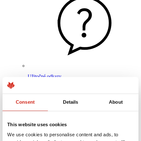
Užitočné odkazy
Nátery, farby a záruky
Registrácia záruky
Realizácie a inšpirácie
Súbory na stiahnutie
Consent
Details
About
Nájsť zhotoviteľa
Knižnica BIM
Pre profesionálov
This website uses cookies
We use cookies to personalise content and ads, to