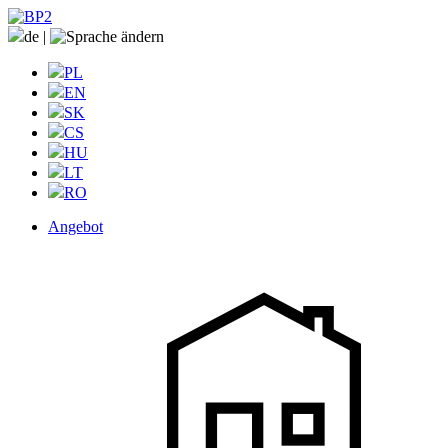
de
|
PL
EN
SK
CS
HU
LT
RO
Angebot