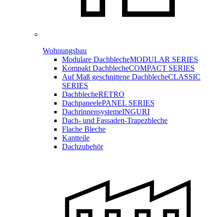
Wohnungsbau
Modulare Dachbleche
MODULAR SERIES
Kompakt Dachbleche
COMPACT SERIES
Auf Maß geschnittene Dachbleche
CLASSIC
SERIES
Dachbleche
RETRO
Dachpaneele
PANEL SERIES
Dachrinnensysteme
INGURI
Dach- und Fassaden-
Trapezbleche
Flache Bleche
Kantteile
Dachzubehör