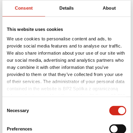
Consent
Details
About
This website uses cookies
We use cookies to personalise content and ads, to
provide social media features and to analyse our traffic.
Einzelkunde
We also share information about your use of our site with
Referenzobjekte und Inspirationen
our social media, advertising and analytics partners who
Beschichtungen, Farben und Garantien
Registrierung der Garantie
may combine it with other information that you’ve
Händler/Unternehmer finden
provided to them or that they’ve collected from your use
of their services. The administrator of your personal data
contained in the website is BP2 Spółka z ograniczoną
odpowiedzialnością, Marii Konopnickiej 29 Street, 30-302
Kraków. KRS 0000369912, NIP 6762431701, REGON
Consent
121387608.
Necessary
Selection
Preferences