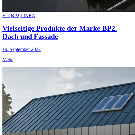
FIT
BP2
LINEA
Vielseitige Produkte der Marke BP2.
Dach und Fassade
19. September 2022
Mehr