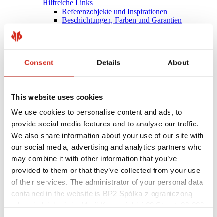
Hilfreiche Links
Referenzobjekte und Inspirationen
Beschichtungen, Farben und Garantien
Garantie-Registrierung
Herunterladen
BIM-Bibliothek
PRODUKT ANFRAGEN
Consent
Details
About
Herunterladen
Kontakt
This website uses cookies
We use cookies to personalise content and ads, to
provide social media features and to analyse our traffic.
We also share information about your use of our site with
our social media, advertising and analytics partners who
may combine it with other information that you’ve
provided to them or that they’ve collected from your use
of their services. The administrator of your personal data
eProfil
contained in the website is BP2 Spółka z ograniczoną
Startseite
odpowiedzialnością, Marii Konopnickiej 29 Street, 30-302
News
Kraków. KRS 0000369912, NIP 6762431701, REGON