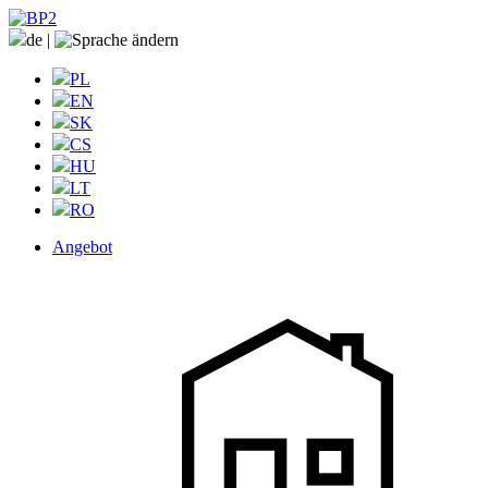
de
|
PL
EN
SK
CS
HU
LT
RO
Angebot