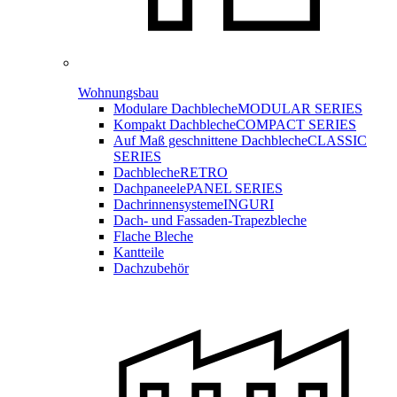
Wohnungsbau
Modulare Dachbleche
MODULAR SERIES
Kompakt Dachbleche
COMPACT SERIES
Auf Maß geschnittene Dachbleche
CLASSIC
SERIES
Dachbleche
RETRO
Dachpaneele
PANEL SERIES
Dachrinnensysteme
INGURI
Dach- und Fassaden-
Trapezbleche
Flache Bleche
Kantteile
Dachzubehör