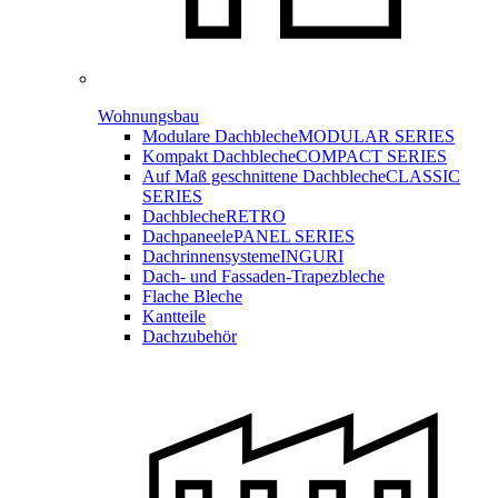
Wohnungsbau
Modulare Dachbleche
MODULAR SERIES
Kompakt Dachbleche
COMPACT SERIES
Auf Maß geschnittene Dachbleche
CLASSIC
SERIES
Dachbleche
RETRO
Dachpaneele
PANEL SERIES
Dachrinnensysteme
INGURI
Dach- und Fassaden-
Trapezbleche
Flache Bleche
Kantteile
Dachzubehör