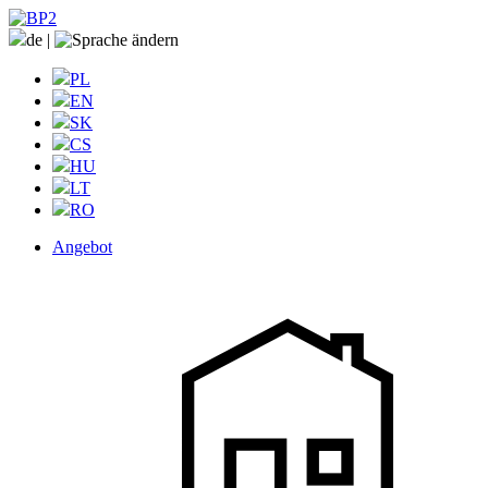
de
|
PL
EN
SK
CS
HU
LT
RO
Angebot