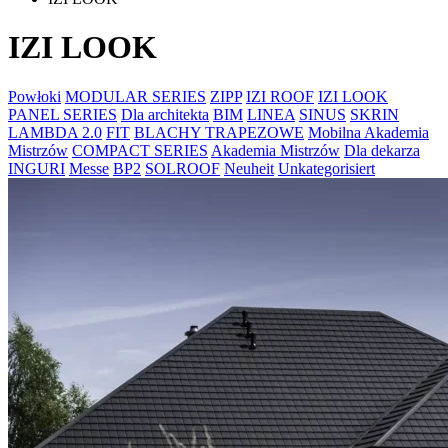
IZI LOOK
Powłoki
MODULAR SERIES
ZIPP
IZI ROOF
IZI LOOK
PANEL SERIES
Dla architekta
BIM
LINEA
SINUS
SKRIN
LAMBDA 2.0
FIT
BLACHY TRAPEZOWE
Mobilna Akademia
Mistrzów
COMPACT SERIES
Akademia Mistrzów
Dla dekarza
INGURI
Messe
BP2
SOLROOF
Neuheit
Unkategorisiert