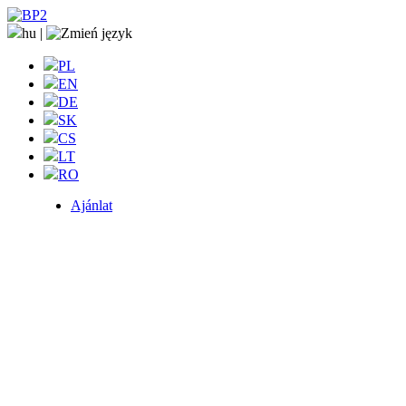
hu
|
PL
EN
DE
SK
CS
LT
RO
Ajánlat