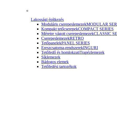
Lakossági építkezés
Moduláris cserepeslemezek
MODULAR SER
Kompakt tetőcserepek
COMPACT SERIES
Méretre vágott cserepeslemezek
CLASSIC S
Cserepeslemezek
RETRO
Tetőpanelek
PANEL SERIES
Ereszcsatorna-rendszerek
INGURI
Tetőfedő és homlokzati
Trapézlemezek
Síklemezek
Bádogos elemek
Tetőfedési tartozékok