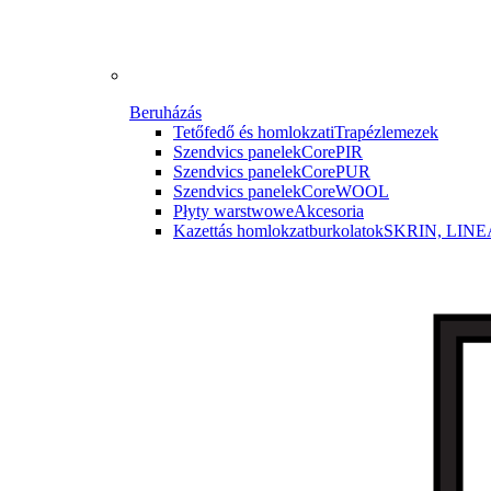
Beruházás
Tetőfedő és homlokzati
Trapézlemezek
Szendvics panelek
CorePIR
Szendvics panelek
CorePUR
Szendvics panelek
CoreWOOL
Płyty warstwowe
Akcesoria
Kazettás homlokzatburkolatok
SKRIN, LINE