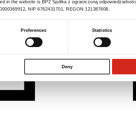
ned in the website is BP2 Spółka z ograniczoną odpowiedzialnośc
S 0000369912, NIP 6762431701, REGON 121387608.
Preferences
Statistics
Deny