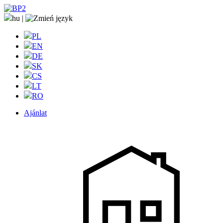
hu
|
PL
EN
DE
SK
CS
LT
RO
Ajánlat