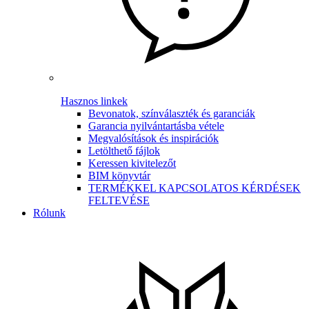
Hasznos linkek
Bevonatok, színválaszték és garanciák
Garancia nyilvántartásba vétele
Megvalósítások és inspirációk
Letölthető fájlok
Keressen kivitelezőt
BIM könyvtár
TERMÉKKEL KAPCSOLATOS KÉRDÉSEK
FELTEVÉSE
Rólunk