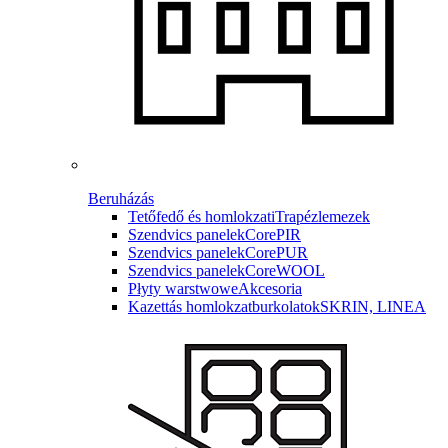
Beruházás
Tetőfedő és homlokzati
Trapézlemezek
Szendvics panelek
CorePIR
Szendvics panelek
CorePUR
Szendvics panelek
CoreWOOL
Płyty warstwowe
Akcesoria
Kazettás homlokzatburkolatok
SKRIN, LINEA