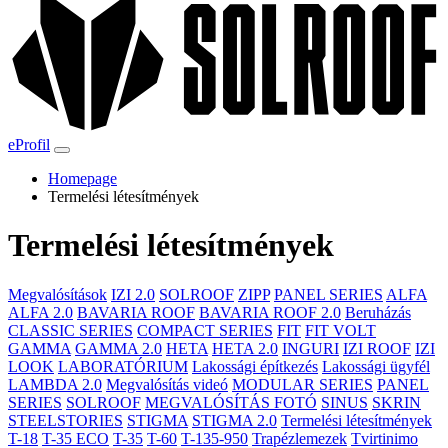
eProfil
Homepage
Termelési létesítmények
Termelési létesítmények
Megvalósítások
IZI 2.0
SOLROOF
ZIPP
PANEL SERIES
ALFA
ALFA 2.0
BAVARIA ROOF
BAVARIA ROOF 2.0
Beruházás
CLASSIC SERIES
COMPACT SERIES
FIT
FIT VOLT
GAMMA
GAMMA 2.0
HETA
HETA 2.0
INGURI
IZI ROOF
IZI
LOOK
LABORATÓRIUM
Lakossági építkezés
Lakossági ügyfél
LAMBDA 2.0
Megvalósítás videó
MODULAR SERIES
PANEL
SERIES
SOLROOF
MEGVALÓSÍTÁS FOTÓ
SINUS
SKRIN
STEELSTORIES
STIGMA
STIGMA 2.0
Termelési létesítmények
T-18
T-35 ECO
T-35
T-60
T-135-950
Trapézlemezek
Tvirtinimo