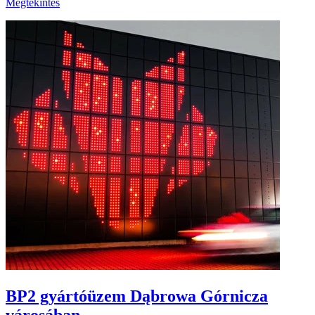
Megtekintés
BP2 gyártóüzem Dąbrowa Górnicza