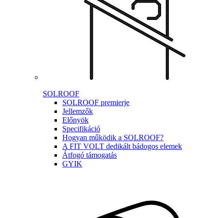
SOLROOF
SOLROOF premierje
Jellemzők
Előnyök
Specifikáció
Hogyan működik a SOLROOF?
A FIT VOLT dedikált bádogos elemek
Átfogó támogatás
GYIK