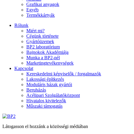
Grafikai anyagok
Egyéb
Termékkártyák
Rólunk
Miért mi?
Cégünk története
Gyártóüzemek
BP2 laboratórium
Bajnokok Akadémiája
Munka a BP2-nél
Marketingtevékenységek
Kapcsolat
Kereskedelmi képviselők / forgalmazók
Lakossági építkezés
Moduláris házak gyártói
Beruházás
Acélipari Szolgálatóközpont
Hivatalos kivitelezők
Műszaki támogatás
Látogasson el hozzánk a közösségi médiában