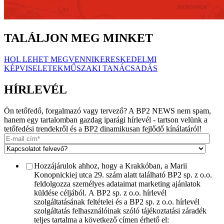
TALÁLJON MEG MINKET
HOL LEHET MEGVENNI
KERESKEDELMI
KÉPVISELETEK
MŰSZAKI TANÁCSADÁS
HÍRLEVÉL
Ön tetőfedő, forgalmazó vagy tervező? A BP2 NEWS nem spam,
hanem egy tartalomban gazdag iparági hírlevél - tartson velünk a
tetőfedési trendekről és a BP2 dinamikusan fejlődő kínálatáról!
Hozzájárulok ahhoz, hogy a Krakkóban, a Marii
Konopnickiej utca 29. szám alatt található BP2 sp. z o.o.
feldolgozza személyes adataimat marketing ajánlatok
küldése céljából. A BP2 sp. z o.o. hírlevél
szolgáltatásának feltételei és a BP2 sp. z o.o. hírlevél
szolgáltatás felhasználóinak szóló tájékoztatási záradék
teljes tartalma a következő címen érhető el: