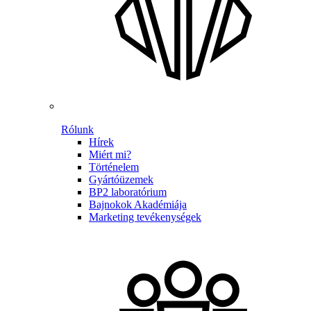
Rólunk
Hírek
Miért mi?
Történelem
Gyártóüzemek
BP2 laboratórium
Bajnokok Akadémiája
Marketing tevékenységek