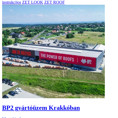
instrukcijos
ZET LOOK
ZET ROOF
BP2 gyártóüzem Krakkóban