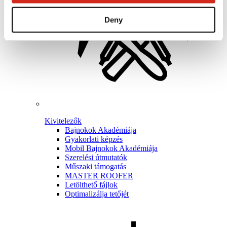
Deny
Kivitelezők
Bajnokok Akadémiája
Gyakorlati képzés
Mobil Bajnokok Akadémiája
Szerelési útmutatók
Műszaki támogatás
MASTER ROOFER
Letölthető fájlok
Optimalizálja tetőjét