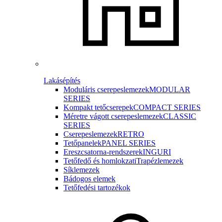
Lakásépítés
Moduláris cserepeslemezek
MODULAR
SERIES
Kompakt tetőcserepek
COMPACT SERIES
Méretre vágott cserepeslemezek
CLASSIC
SERIES
Cserepeslemezek
RETRO
Tetőpanelek
PANEL SERIES
Ereszcsatorna-rendszerek
INGURI
Tetőfedő és homlokzati
Trapézlemezek
Síklemezek
Bádogos elemek
Tetőfedési tartozékok