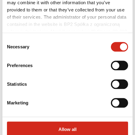
may combine it with other information that you’ve
provided to them or that they’ve collected from your use
of their services. The administrator of your personal data
contained in the website is BP2 Spółka z ograniczoną
odpowiedzialnością, Marii Konopnickiej 29 Street, 30-302
Kraków. KRS 0000369912, NIP 6762431701, REGON
Consent
121387608.
Necessary
Selection
Preferences
Forgalmazók
Ügyfélzóna – eProfil
Statistics
Letölthető fájlok
Marketing ajánlat
BP2 50:50 Program
Marketing
Optimalizálja tetőjét
Allow all