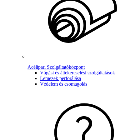
Acélipari Szolgáltatóközpont
Vágási és áttekercselési szolgáltatások
Lemezek perforálása
Védelem és csomagolás