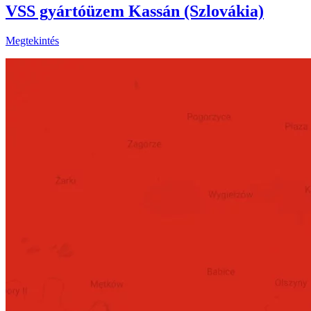
VSS gyártóüzem Kassán (Szlovákia)
Megtekintés