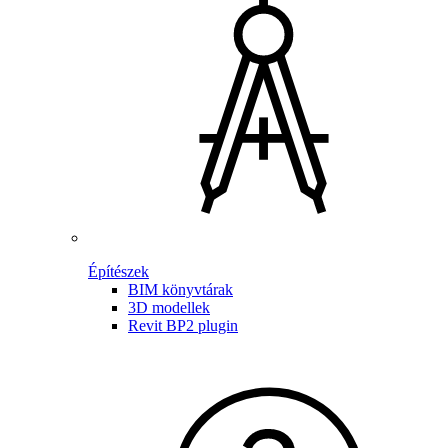
Építészek
BIM könyvtárak
3D modellek
Revit BP2 plugin