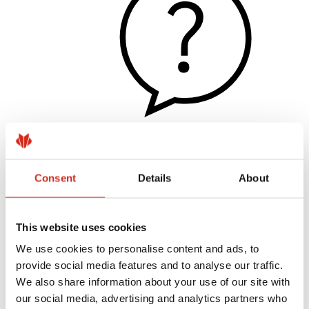
Hasznos linkek
Bevonatok, színválaszték és garanciák
Consent
Details
About
Garancia nyilvántartásba vétele
Megvalósítások és inspirációk
Letölthető fájlok
Hol lehet megvásárolni?
This website uses cookies
Keressen kivitelezőt
BIM könyvtárak
We use cookies to personalise content and ads, to
Szakembereknek
provide social media features and to analyse our traffic.
We also share information about your use of our site with
our social media, advertising and analytics partners who