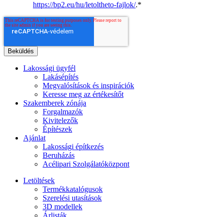
https://bp2.eu/hu/letoltheto-fajlok/
.
*
Lakossági ügyfél
Lakásépítés
Megvalósítások és inspirációk
Keresse meg az értékesítőt
Szakemberek zónája
Forgalmazók
Kivitelezők
Építészek
Ajánlat
Lakossági építkezés
Beruházás
Acélipari Szolgálatóközpont
Letöltések
Termékkatalógusok
Szerelési utasítások
3D modellek
Árlisták