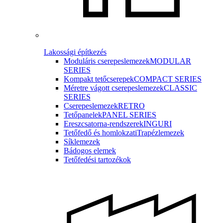
Lakossági építkezés
Moduláris cserepeslemezek
MODULAR
SERIES
Kompakt tetőcserepek
COMPACT SERIES
Méretre vágott cserepeslemezek
CLASSIC
SERIES
Cserepeslemezek
RETRO
Tetőpanelek
PANEL SERIES
Ereszcsatorna-rendszerek
INGURI
Tetőfedő és homlokzati
Trapézlemezek
Síklemezek
Bádogos elemek
Tetőfedési tartozékok