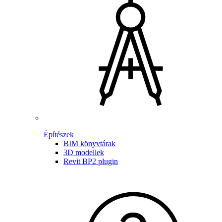
Építészek
BIM könyvtárak
3D modellek
Revit BP2 plugin