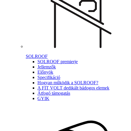
SOLROOF
SOLROOF premierje
Jellemzők
Előnyök
Specifikáció
Hogyan működik a SOLROOF?
A FIT VOLT dedikált bádogos elemek
Átfogó támogatás
GYIK