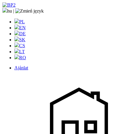
hu
|
PL
EN
DE
SK
CS
LT
RO
Ajánlat