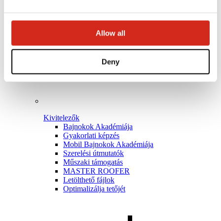
Allow all
Deny
Kivitelezők
Bajnokok Akadémiája
Gyakorlati képzés
Mobil Bajnokok Akadémiája
Szerelési útmutatók
Műszaki támogatás
MASTER ROOFER
Letölthető fájlok
Optimalizálja tetőjét