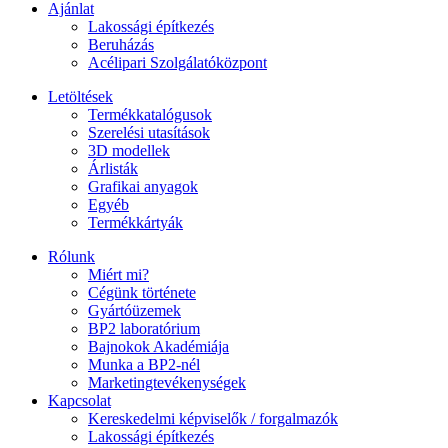
Ajánlat
Lakossági építkezés
Beruházás
Acélipari Szolgálatóközpont
Letöltések
Termékkatalógusok
Szerelési utasítások
3D modellek
Árlisták
Grafikai anyagok
Egyéb
Termékkártyák
Rólunk
Miért mi?
Cégünk története
Gyártóüzemek
BP2 laboratórium
Bajnokok Akadémiája
Munka a BP2-nél
Marketingtevékenységek
Kapcsolat
Kereskedelmi képviselők / forgalmazók
Lakossági építkezés