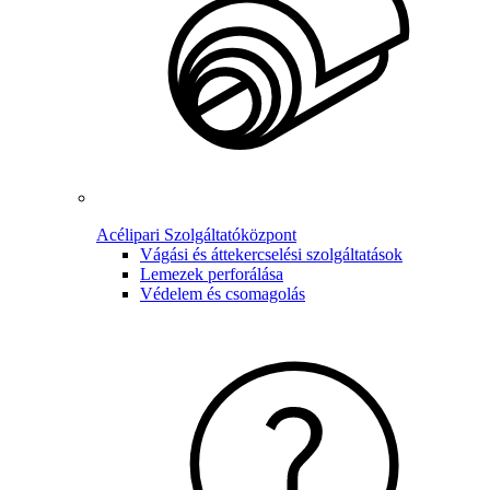
Acélipari Szolgáltatóközpont
Vágási és áttekercselési szolgáltatások
Lemezek perforálása
Védelem és csomagolás