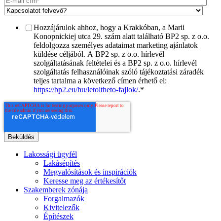
Hozzájárulok ahhoz, hogy a Krakkóban, a Marii
Konopnickiej utca 29. szám alatt található BP2 sp. z o.o.
feldolgozza személyes adataimat marketing ajánlatok
küldése céljából. A BP2 sp. z o.o. hírlevél
szolgáltatásának feltételei és a BP2 sp. z o.o. hírlevél
szolgáltatás felhasználóinak szóló tájékoztatási záradék
teljes tartalma a következő címen érhető el:
https://bp2.eu/hu/letoltheto-fajlok/
.
*
Lakossági ügyfél
Lakásépítés
Megvalósítások és inspirációk
Keresse meg az értékesítőt
Szakemberek zónája
Forgalmazók
Kivitelezők
Építészek