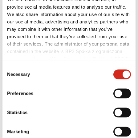
provide social media features and to analyse our traffic.
We also share information about your use of our site with
our social media, advertising and analytics partners who
may combine it with other information that you’ve
provided to them or that they’ve collected from your use
of their services. The administrator of your personal data
contained in the website is BP2 Spółka z ograniczoną
odpowiedzialnością, Marii Konopnickiej 29 Street, 30-302
Kraków. KRS 0000369912, NIP 6762431701, REGON
Consent
121387608.
Necessary
Selection
Forgalmazók
Ügyfélzóna – eProfil
Letölthető fájlok
Preferences
Marketing ajánlat
BP2 50:50 Program
Optimalizálja tetőjét
Statistics
Marketing