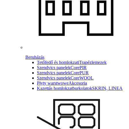
Beruházás
Tetőfedő és homlokzati
Trapézlemezek
Szendvics panelek
CorePIR
Szendvics panelek
CorePUR
Szendvics panelek
CoreWOOL
Płyty warstwowe
Akcesoria
Kazettás homlokzatburkolatok
SKRIN, LINEA