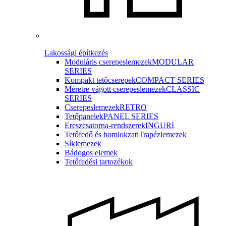
Lakossági építkezés
Moduláris cserepeslemezek
MODULAR
SERIES
Kompakt tetőcserepek
COMPACT SERIES
Méretre vágott cserepeslemezek
CLASSIC
SERIES
Cserepeslemezek
RETRO
Tetőpanelek
PANEL SERIES
Ereszcsatorna-rendszerek
INGURI
Tetőfedő és homlokzati
Trapézlemezek
Síklemezek
Bádogos elemek
Tetőfedési tartozékok