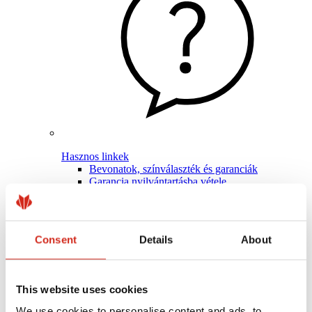
Hasznos linkek
Bevonatok, színválaszték és garanciák
Garancia nyilvántartásba vétele
Megvalósítások és inspirációk
Letölthető fájlok
Hol lehet megvásárolni?
Keressen kivitelezőt
Consent
Details
About
BIM könyvtárak
Szakembereknek
This website uses cookies
We use cookies to personalise content and ads, to