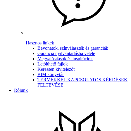
Hasznos linkek
Bevonatok, színválaszték és garanciák
Garancia nyilvántartásba vétele
Megvalósítások és inspirációk
Letölthető fájlok
Keressen kivitelezőt
BIM könyvtár
TERMÉKKEL KAPCSOLATOS KÉRDÉSEK
FELTEVÉSE
Rólunk