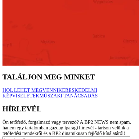
TALÁLJON MEG MINKET
HOL LEHET MEGVENNI
KERESKEDELMI
KÉPVISELETEK
MŰSZAKI TANÁCSADÁS
HÍRLEVÉL
Ön tetőfedő, forgalmazó vagy tervező? A BP2 NEWS nem spam,
hanem egy tartalomban gazdag iparági hírlevél - tartson velünk a
tetőfedési trendekről és a BP2 dinamikusan fejlődő kínálatáról!