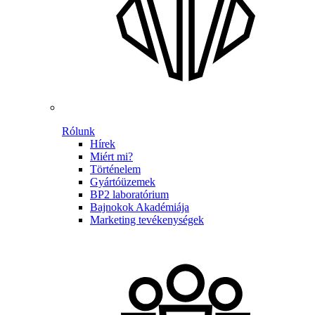
Rólunk
Hírek
Miért mi?
Történelem
Gyártóüzemek
BP2 laboratórium
Bajnokok Akadémiája
Marketing tevékenységek