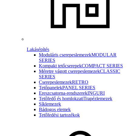
Lakásépítés
Moduláris cserepeslemezek
MODULAR
SERIES
Kompakt tetőcserepek
COMPACT SERIES
Méretre vágott cserepeslemezek
CLASSIC
SERIES
Cserepeslemezek
RETRO
Tetőpanelek
PANEL SERIES
Ereszcsatorna-rendszerek
INGURI
Tetőfedő és homlokzati
Trapézlemezek
Síklemezek
Bádogos elemek
Tetőfedési tartozékok