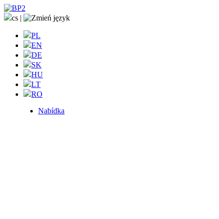
cs
|
PL
EN
DE
SK
HU
LT
RO
Nabídka