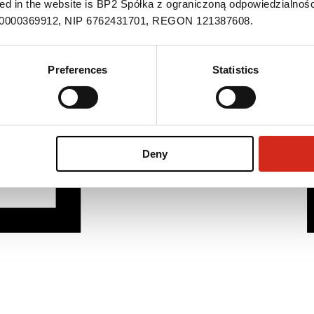
ned in the website is BP2 Spółka z ograniczoną odpowiedzialnośc
S 0000369912, NIP 6762431701, REGON 121387608.
Preferences
Statistics
Deny