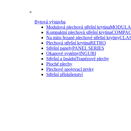
Bytová výstavba
Modulová plechová střešní krytina
MODULAR
Kompaktní plechová střešní krytina
COMPAC
Na míru řezané plechové střešní krytiny
CLAS
Plechová střešní krytina
RETRO
Střešní panely
PANEL SERIES
Okapové systémy
INGURI
Střešní a fasádní
Trapézové plechy
Ploché plechy
Plechové spojovací prvky
Střešní příslušenství