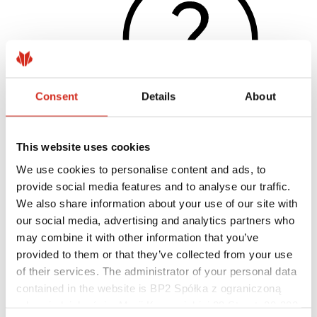
Consent
Details
About
This website uses cookies
Hasznos linkek
We use cookies to personalise content and ads, to
Bevonatok, színválaszték és garanciák
Garancia nyilvántartásba vétele
provide social media features and to analyse our traffic.
Megvalósítások és inspirációk
We also share information about your use of our site with
Letölthető fájlok
our social media, advertising and analytics partners who
Hol lehet megvásárolni?
Keressen kivitelezőt
may combine it with other information that you’ve
BIM könyvtárak
provided to them or that they’ve collected from your use
Szakembereknek
of their services. The administrator of your personal data
contained in the website is BP2 Spółka z ograniczoną
odpowiedzialnością, Marii Konopnickiej 29 Street, 30-302