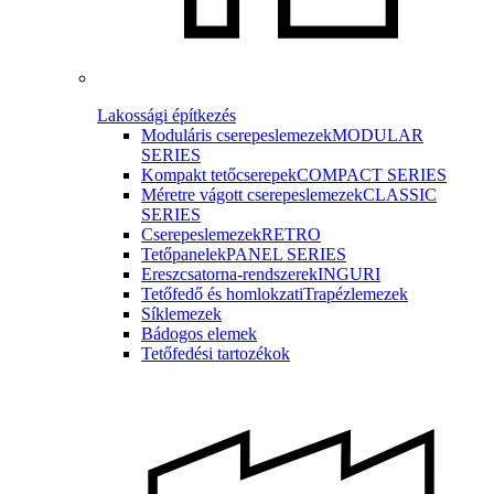
Lakossági építkezés
Moduláris cserepeslemezek
MODULAR
SERIES
Kompakt tetőcserepek
COMPACT SERIES
Méretre vágott cserepeslemezek
CLASSIC
SERIES
Cserepeslemezek
RETRO
Tetőpanelek
PANEL SERIES
Ereszcsatorna-rendszerek
INGURI
Tetőfedő és homlokzati
Trapézlemezek
Síklemezek
Bádogos elemek
Tetőfedési tartozékok