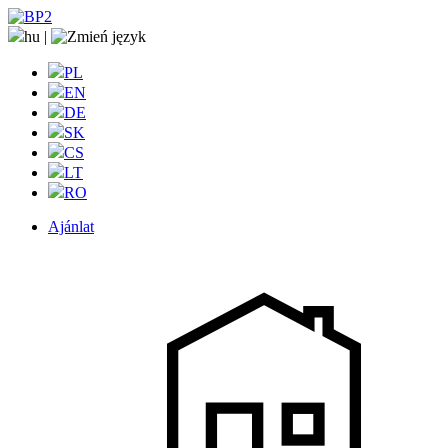
hu
|
PL
EN
DE
SK
CS
LT
RO
Ajánlat