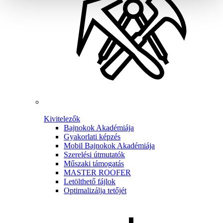
Kivitelezők
Bajnokok Akadémiája
Gyakorlati képzés
Mobil Bajnokok Akadémiája
Szerelési útmutatók
Műszaki támogatás
MASTER ROOFER
Letölthető fájlok
Optimalizálja tetőjét