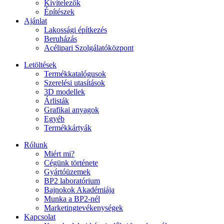
Kivitelezők
Építészek
Ajánlat
Lakossági építkezés
Beruházás
Acélipari Szolgálatóközpont
Letöltések
Termékkatalógusok
Szerelési utasítások
3D modellek
Árlisták
Grafikai anyagok
Egyéb
Termékkártyák
Rólunk
Miért mi?
Cégünk története
Gyártóüzemek
BP2 laboratórium
Bajnokok Akadémiája
Munka a BP2-nél
Marketingtevékenységek
Kapcsolat