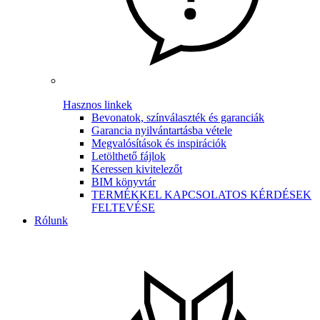
Hasznos linkek
Bevonatok, színválaszték és garanciák
Garancia nyilvántartásba vétele
Megvalósítások és inspirációk
Letölthető fájlok
Keressen kivitelezőt
BIM könyvtár
TERMÉKKEL KAPCSOLATOS KÉRDÉSEK
FELTEVÉSE
Rólunk