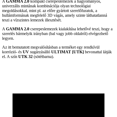
A
GAMMA 2.0
kompakt cserepeslemezek a hagyományos,
univerzális mintának kombinációja olyan technológiai
megoldásokkal, mint pl. az előre gyártott szerelőfuratok, a
hullámformának megfelelő 3D vágás, amely szinte láthatatlanná
teszi a vízszintes lemezek illesztését.
A
GAMMA 2.0
cserepeslemezek kialakítása lehetővé teszi, hogy a
szerelés bármelyik irányban (bal vagy jobb oldalról) elvégezhető
legyen.
Az itt bemutatott megvalósításban a terméket egy rendkívül
korrózió- és
UV
sugárzásálló
ULTIMAT [UTK]
bevonattal látják
el. A szín
UTK 32
(sötétbarna).