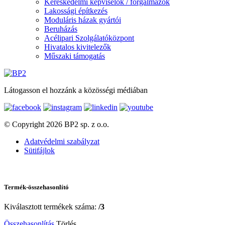
Kereskedelmi képviselők / forgalmazók
Lakossági építkezés
Moduláris házak gyártói
Beruházás
Acélipari Szolgálatóközpont
Hivatalos kivitelezők
Műszaki támogatás
Látogasson el hozzánk a közösségi médiában
© Copyright 2026 BP2 sp. z o.o.
Adatvédelmi szabályzat
Sütifájlok
Termék-összehasonlító
Kiválasztott termékek száma:
/3
Összehasonlítás
Törlés