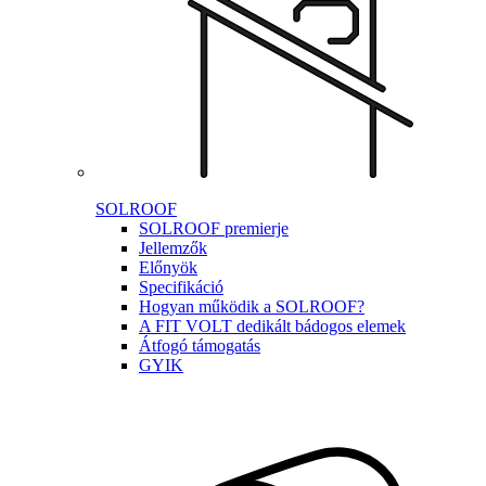
SOLROOF
SOLROOF premierje
Jellemzők
Előnyök
Specifikáció
Hogyan működik a SOLROOF?
A FIT VOLT dedikált bádogos elemek
Átfogó támogatás
GYIK