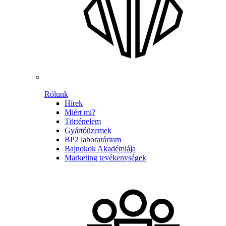
Rólunk
Hírek
Miért mi?
Történelem
Gyártóüzemek
BP2 laboratórium
Bajnokok Akadémiája
Marketing tevékenységek