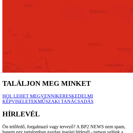
TALÁLJON MEG MINKET
HOL LEHET MEGVENNI
KERESKEDELMI
KÉPVISELETEK
MŰSZAKI TANÁCSADÁS
HÍRLEVÉL
Ön tetőfedő, forgalmazó vagy tervező? A BP2 NEWS nem spam,
hanem egy tartalomban gazdag iparági hírlevél - tartson velünk a