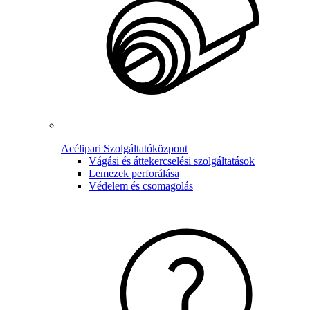
Acélipari Szolgáltatóközpont
Vágási és áttekercselési szolgáltatások
Lemezek perforálása
Védelem és csomagolás