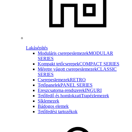
Lakásépítés
Moduláris cserepeslemezek
MODULAR
SERIES
Kompakt tetőcserepek
COMPACT SERIES
Méretre vágott cserepeslemezek
CLASSIC
SERIES
Cserepeslemezek
RETRO
Tetőpanelek
PANEL SERIES
Ereszcsatorna-rendszerek
INGURI
Tetőfedő és homlokzati
Trapézlemezek
Síklemezek
Bádogos elemek
Tetőfedési tartozékok