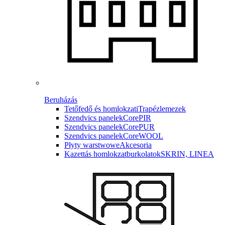
Beruházás
Tetőfedő és homlokzati
Trapézlemezek
Szendvics panelek
CorePIR
Szendvics panelek
CorePUR
Szendvics panelek
CoreWOOL
Płyty warstwowe
Akcesoria
Kazettás homlokzatburkolatok
SKRIN, LINEA