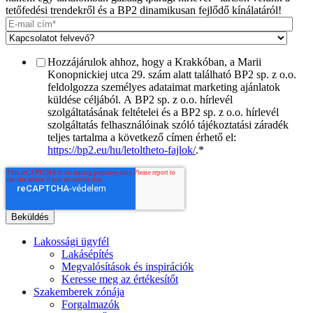
tetőfedési trendekről és a BP2 dinamikusan fejlődő kínálatáról!
Hozzájárulok ahhoz, hogy a Krakkóban, a Marii
Konopnickiej utca 29. szám alatt található BP2 sp. z o.o.
feldolgozza személyes adataimat marketing ajánlatok
küldése céljából. A BP2 sp. z o.o. hírlevél
szolgáltatásának feltételei és a BP2 sp. z o.o. hírlevél
szolgáltatás felhasználóinak szóló tájékoztatási záradék
teljes tartalma a következő címen érhető el:
https://bp2.eu/hu/letoltheto-fajlok/
.
*
Lakossági ügyfél
Lakásépítés
Megvalósítások és inspirációk
Keresse meg az értékesítőt
Szakemberek zónája
Forgalmazók