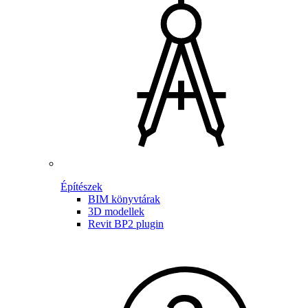
Építészek
BIM könyvtárak
3D modellek
Revit BP2 plugin