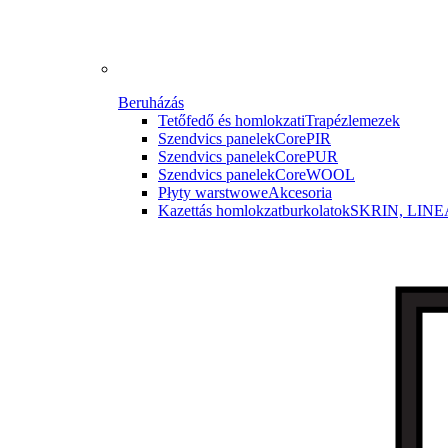
Beruházás
Tetőfedő és homlokzati
Trapézlemezek
Szendvics panelek
CorePIR
Szendvics panelek
CorePUR
Szendvics panelek
CoreWOOL
Płyty warstwowe
Akcesoria
Kazettás homlokzatburkolatok
SKRIN, LINE