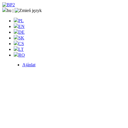
hu
|
PL
EN
DE
SK
CS
LT
RO
Ajánlat