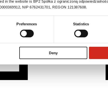
ned in the website is BP2 Spółka z ograniczoną odpowiedzialnośc
S 0000369912, NIP 6762431701, REGON 121387608.
Preferences
Statistics
Deny