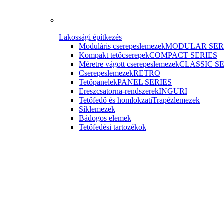
Lakossági építkezés
Moduláris cserepeslemezek
MODULAR SER
Kompakt tetőcserepek
COMPACT SERIES
Méretre vágott cserepeslemezek
CLASSIC S
Cserepeslemezek
RETRO
Tetőpanelek
PANEL SERIES
Ereszcsatorna-rendszerek
INGURI
Tetőfedő és homlokzati
Trapézlemezek
Síklemezek
Bádogos elemek
Tetőfedési tartozékok