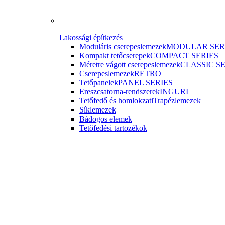
Lakossági építkezés
Moduláris cserepeslemezek
MODULAR SER
Kompakt tetőcserepek
COMPACT SERIES
Méretre vágott cserepeslemezek
CLASSIC S
Cserepeslemezek
RETRO
Tetőpanelek
PANEL SERIES
Ereszcsatorna-rendszerek
INGURI
Tetőfedő és homlokzati
Trapézlemezek
Síklemezek
Bádogos elemek
Tetőfedési tartozékok