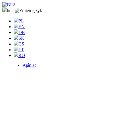
hu
|
PL
EN
DE
SK
CS
LT
RO
Ajánlat