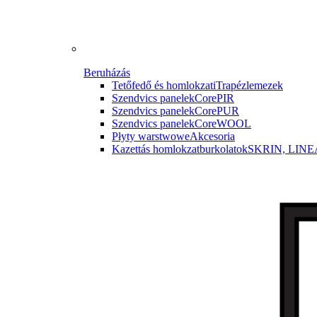
Beruházás
Tetőfedő és homlokzati
Trapézlemezek
Szendvics panelek
CorePIR
Szendvics panelek
CorePUR
Szendvics panelek
CoreWOOL
Płyty warstwowe
Akcesoria
Kazettás homlokzatburkolatok
SKRIN, LINE