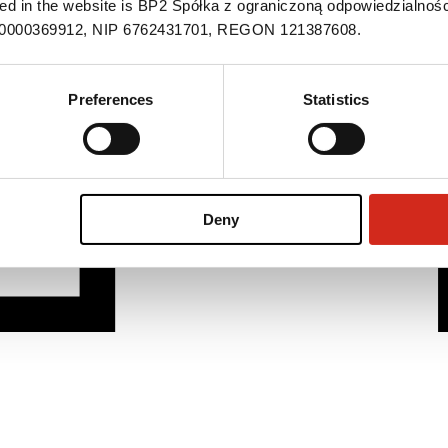
ned in the website is BP2 Spółka z ograniczoną odpowiedzialnośc
S 0000369912, NIP 6762431701, REGON 121387608.
Preferences
Statistics
Deny