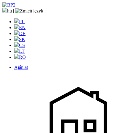
hu
|
PL
EN
DE
SK
CS
LT
RO
Ajánlat