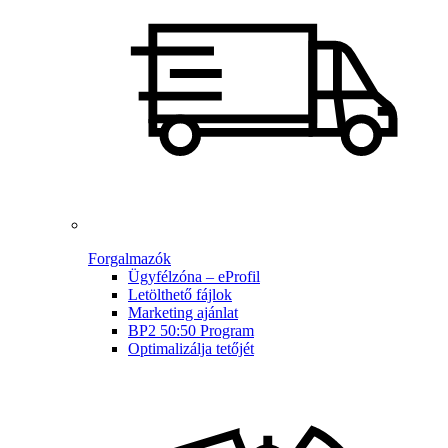
Forgalmazók
Ügyfélzóna – eProfil
Letölthető fájlok
Marketing ajánlat
BP2 50:50 Program
Optimalizálja tetőjét