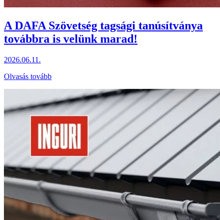
A DAFA Szövetség tagsági tanúsítványa
továbbra is velünk marad!
2026.06.11.
Olvasás tovább