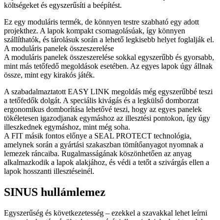
költségeket és egyszerűsíti a beépítést.
Ez egy moduláris termék, de könnyen testre szabható egy adott
projekthez. A lapok kompakt csomagolásúak, így könnyen
szállíthatók, és tárolásuk során a lehető legkisebb helyet foglalják el.
A moduláris panelek összeszerelése
A moduláris panelek összeszerelése sokkal egyszerűbb és gyorsabb,
mint más tetőfedő megoldások esetében. Az egyes lapok úgy állnak
össze, mint egy kirakós játék.
A szabadalmaztatott EASY LINK megoldás még egyszerűbbé teszi
a tetőfedők dolgát. A speciális kivágás és a legkülső domborzat
ergonomikus domborítása lehetővé teszi, hogy az egyes panelek
tökéletesen igazodjanak egymáshoz az illesztési pontokon, így úgy
illeszkednek egymáshoz, mint még soha.
A FIT másik fontos előnye a SEAL PROTECT technológia,
amelynek során a gyártási szakaszban tömítőanyagot nyomnak a
lemezek ráncaiba. Rugalmasságának köszönhetően az anyag
alkalmazkodik a lapok alakjához, és védi a tetőt a szivárgás ellen a
lapok hosszanti illesztéseinél.
SINUS hullámlemez
Egyszerűség és következetesség – ezekkel a szavakkal lehet leírni