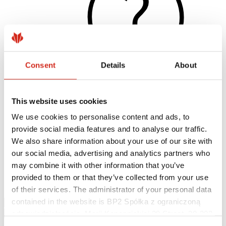
Consent
Details
About
This website uses cookies
Hasznos linkek
Bevonatok, színválaszték és garanciák
We use cookies to personalise content and ads, to
Garancia nyilvántartásba vétele
provide social media features and to analyse our traffic.
Megvalósítások és inspirációk
Letölthető fájlok
We also share information about your use of our site with
Keressen értékesítőt/ kivitelezőt
our social media, advertising and analytics partners who
Hol lehet megvásárolni?
may combine it with other information that you’ve
BIM könyvtárak
Letölthető
provided to them or that they’ve collected from your use
Kapcsolat
of their services. The administrator of your personal data
contained in the website is BP2 Spółka z ograniczoną
odpowiedzialnością, Marii Konopnickiej 29 Street, 30-302
Kraków. KRS 0000369912, NIP 6762431701, REGON