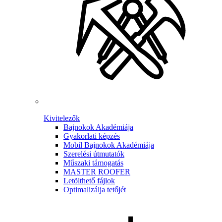
Kivitelezők
Bajnokok Akadémiája
Gyakorlati képzés
Mobil Bajnokok Akadémiája
Szerelési útmutatók
Műszaki támogatás
MASTER ROOFER
Letölthető fájlok
Optimalizálja tetőjét