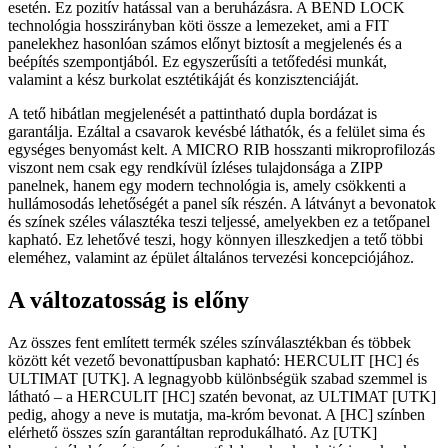
esetén. Ez pozitív hatással van a beruházásra. A BEND LOCK
technológia hosszirányban köti össze a lemezeket, ami a FIT
panelekhez hasonlóan számos előnyt biztosít a megjelenés és a
beépítés szempontjából. Ez egyszerűsíti a tetőfedési munkát,
valamint a kész burkolat esztétikáját és konzisztenciáját.
A tető hibátlan megjelenését a pattintható dupla bordázat is
garantálja. Ezáltal a csavarok kevésbé láthatók, és a felület sima és
egységes benyomást kelt. A MICRO RIB hosszanti mikroprofilozás
viszont nem csak egy rendkívül ízléses tulajdonsága a ZIPP
panelnek, hanem egy modern technológia is, amely csökkenti a
hullámosodás lehetőségét a panel sík részén. A látványt a bevonatok
és színek széles választéka teszi teljessé, amelyekben ez a tetőpanel
kapható. Ez lehetővé teszi, hogy könnyen illeszkedjen a tető többi
eleméhez, valamint az épület általános tervezési koncepciójához.
A változatosság is előny
Az összes fent említett termék széles színválasztékban és többek
között két vezető bevonattípusban kapható: HERCULIT [HC] és
ULTIMAT [UTK]. A legnagyobb különbségük szabad szemmel is
látható – a HERCULIT [HC] szatén bevonat, az ULTIMAT [UTK]
pedig, ahogy a neve is mutatja, ma-króm bevonat. A [HC] színben
elérhető összes szín garantáltan reprodukálható. Az [UTK]