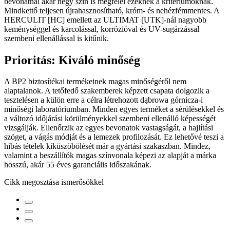
bevonatnál akár négy szín is megfelel ezeknek a kritériumoknak.
Mindkettő teljesen újrahasznosítható, króm- és nehézfémmentes. A
HERCULIT [HC] emellett az ULTIMAT [UTK]-nál nagyobb
keménységgel és karcolással, korrózióval és UV-sugárzással
szembeni ellenállással is kitűnik.
Prioritás: Kiváló minőség
A BP2 biztosítékai termékeinek magas minőségéről nem
alaptalanok. A tetőfedő szakemberek képzett csapata dolgozik a
tesztelésen a külön erre a célra létrehozott dąbrowa górnicza-i
minőségi laboratóriumban. Minden egyes terméket a sérülésekkel és
a változó időjárási körülményekkel szembeni ellenálló képességét
vizsgálják. Ellenőrzik az egyes bevonatok vastagságát, a hajlítási
szöget, a vágás módját és a lemezek profilozását. Ez lehetővé teszi a
hibás tételek kiküszöbölését már a gyártási szakaszban. Mindez,
valamint a beszállítók magas színvonala képezi az alapját a márka
hosszú, akár 55 éves garanciális időszakának.
Cikk megosztása ismerősökkel