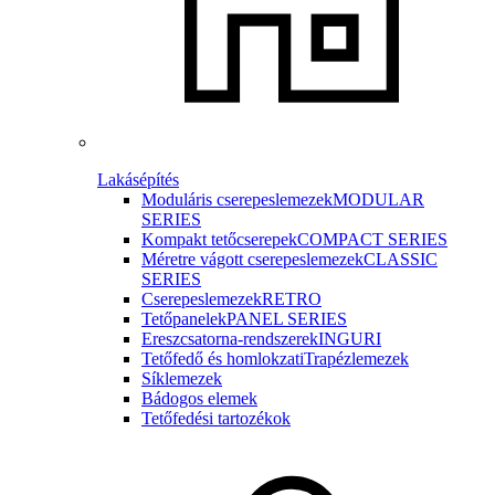
Lakásépítés
Moduláris cserepeslemezek
MODULAR
SERIES
Kompakt tetőcserepek
COMPACT SERIES
Méretre vágott cserepeslemezek
CLASSIC
SERIES
Cserepeslemezek
RETRO
Tetőpanelek
PANEL SERIES
Ereszcsatorna-rendszerek
INGURI
Tetőfedő és homlokzati
Trapézlemezek
Síklemezek
Bádogos elemek
Tetőfedési tartozékok