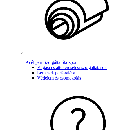
Acélipari Szolgáltatóközpont
Vágási és áttekercselési szolgáltatások
Lemezek perforálása
Védelem és csomagolás