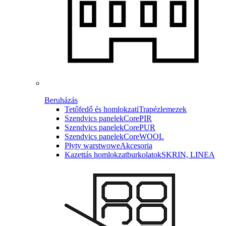
Beruházás
Tetőfedő és homlokzati
Trapézlemezek
Szendvics panelek
CorePIR
Szendvics panelek
CorePUR
Szendvics panelek
CoreWOOL
Płyty warstwowe
Akcesoria
Kazettás homlokzatburkolatok
SKRIN, LINEA