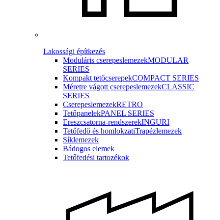
Lakossági építkezés
Moduláris cserepeslemezek
MODULAR
SERIES
Kompakt tetőcserepek
COMPACT SERIES
Méretre vágott cserepeslemezek
CLASSIC
SERIES
Cserepeslemezek
RETRO
Tetőpanelek
PANEL SERIES
Ereszcsatorna-rendszerek
INGURI
Tetőfedő és homlokzati
Trapézlemezek
Síklemezek
Bádogos elemek
Tetőfedési tartozékok