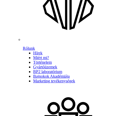
Rólunk
Hírek
Miért mi?
Történelem
Gyártóüzemek
BP2 laboratórium
Bajnokok Akadémiája
Marketing tevékenységek