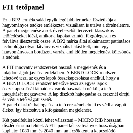
FIT tetőpanel
Ez a BP2 termékcsalád egyik legújabb terméke. Esztétikája a
hagyományos tetőkre emlékeztet, vizuálisan is utalva a történelemre.
A panel megjelenése a sok évvel ezelőtt tervezett klasszikus
tetőfedéseket idézi, amikor a lapokat szintén függőlegesen és
felváltva illesztették össze. A BP2 márka által alkalmazott pattintásos
technológia olyan látványos vizuális hatást kelt, mint egy
hagyományosan bordázott varrás, ami időtlen megjelenést kölcsönöz
a tetőnek.
A FIT innovatív rendszereket használ a megjelenés és a
tulajdonságok javítása érdekében. A BEND LOCK rendszer
lehetővé teszi az egyes lapok összekapcsolását anélkül, hogy a
A BEND LOCK rendszer lehetővé teszi az egyes lapok
összekapcsolását látható csavarok használata nélkül, a tető
integritását megzavarva. A lap diszkrét hajtogatása az eresznél elrejti
és védi a tető vágott szélét.
A panel diszkrét hajtogatása a tető ereszénél elrejti és védi a vágott
éleket, így biztosítva a kifogástalan megjelenést.
Két panelfelület közül lehet választani – MICRO RIB hosszanti
díszléc és sima felület. A FIT panel két szabványos hosszúságban
kapható: 1080 mm és 2040 mm, ami csökkenti a kapcsolódó