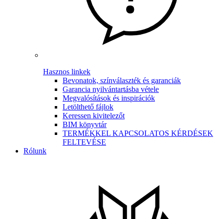
Hasznos linkek
Bevonatok, színválaszték és garanciák
Garancia nyilvántartásba vétele
Megvalósítások és inspirációk
Letölthető fájlok
Keressen kivitelezőt
BIM könyvtár
TERMÉKKEL KAPCSOLATOS KÉRDÉSEK
FELTEVÉSE
Rólunk