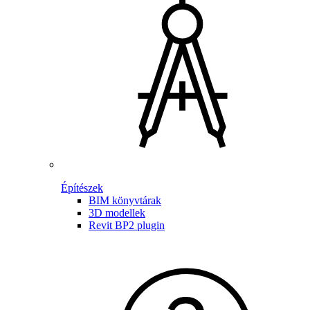
Építészek
BIM könyvtárak
3D modellek
Revit BP2 plugin