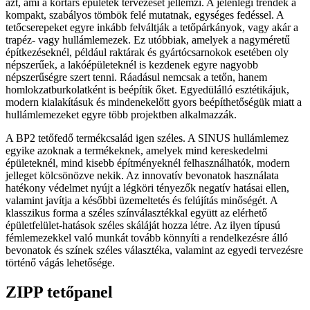
azt, ami a kortárs épületek tervezését jellemzi. A jelenlegi trendek a
kompakt, szabályos tömbök felé mutatnak, egységes fedéssel. A
tetőcserepeket egyre inkább felváltják a tetőpárkányok, vagy akár a
trapéz- vagy hullámlemezek. Ez utóbbiak, amelyek a nagyméretű
építkezéseknél, például raktárak és gyártócsarnokok esetében oly
népszerűek, a lakóépületeknél is kezdenek egyre nagyobb
népszerűségre szert tenni. Ráadásul nemcsak a tetőn, hanem
homlokzatburkolatként is beépítik őket. Egyedülálló esztétikájuk,
modern kialakításuk és mindenekelőtt gyors beépíthetőségük miatt a
hullámlemezeket egyre több projektben alkalmazzák.
A BP2 tetőfedő termékcsalád igen széles. A SINUS hullámlemez
egyike azoknak a termékeknek, amelyek mind kereskedelmi
épületeknél, mind kisebb építményeknél felhasználhatók, modern
jelleget kölcsönözve nekik. Az innovatív bevonatok használata
hatékony védelmet nyújt a légköri tényezők negatív hatásai ellen,
valamint javítja a későbbi üzemeltetés és felújítás minőségét. A
klasszikus forma a széles színválasztékkal együtt az elérhető
épületfelület-hatások széles skáláját hozza létre. Az ilyen típusú
fémlemezekkel való munkát tovább könnyíti a rendelkezésre álló
bevonatok és színek széles választéka, valamint az egyedi tervezésre
történő vágás lehetősége.
ZIPP tetőpanel