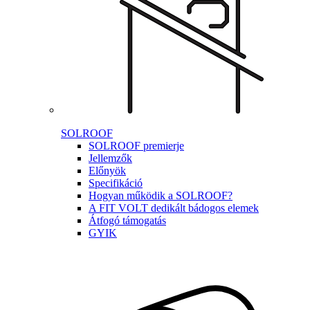
SOLROOF
SOLROOF premierje
Jellemzők
Előnyök
Specifikáció
Hogyan működik a SOLROOF?
A FIT VOLT dedikált bádogos elemek
Átfogó támogatás
GYIK