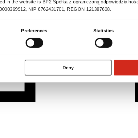
ned in the website is BP2 Spółka z ograniczoną odpowiedzialnośc
S 0000369912, NIP 6762431701, REGON 121387608.
Preferences
Statistics
Deny