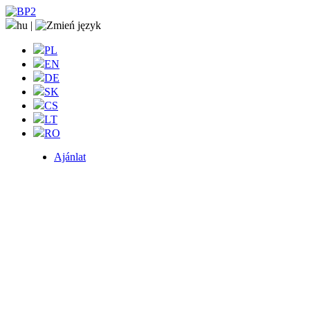
hu
|
PL
EN
DE
SK
CS
LT
RO
Ajánlat