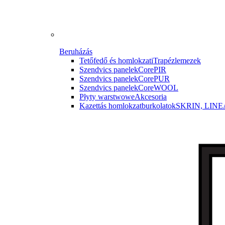
Beruházás
Tetőfedő és homlokzati
Trapézlemezek
Szendvics panelek
CorePIR
Szendvics panelek
CorePUR
Szendvics panelek
CoreWOOL
Płyty warstwowe
Akcesoria
Kazettás homlokzatburkolatok
SKRIN, LINE