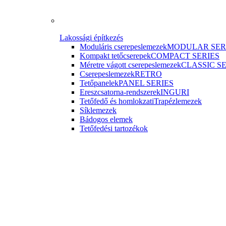
Lakossági építkezés
Moduláris cserepeslemezek
MODULAR SER
Kompakt tetőcserepek
COMPACT SERIES
Méretre vágott cserepeslemezek
CLASSIC S
Cserepeslemezek
RETRO
Tetőpanelek
PANEL SERIES
Ereszcsatorna-rendszerek
INGURI
Tetőfedő és homlokzati
Trapézlemezek
Síklemezek
Bádogos elemek
Tetőfedési tartozékok