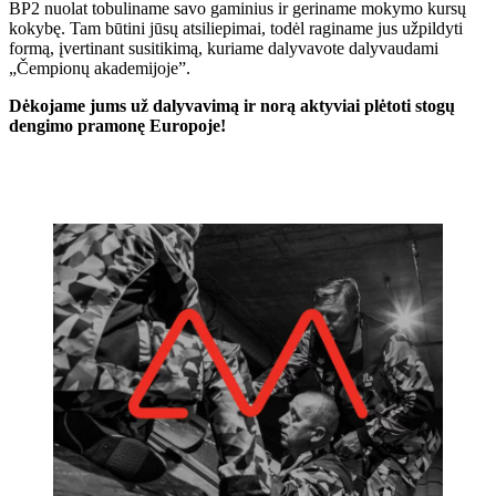
BP2 nuolat tobuliname savo gaminius ir geriname mokymo kursų
kokybę. Tam būtini jūsų atsiliepimai, todėl raginame jus užpildyti
formą, įvertinant susitikimą, kuriame dalyvavote dalyvaudami
„Čempionų akademijoje”.
Dėkojame jums už dalyvavimą ir norą aktyviai plėtoti stogų
dengimo pramonę Europoje!