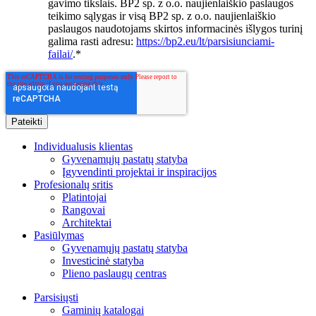
gavimo tikslais. BP2 sp. z o.o. naujienlaiškio paslaugos
teikimo sąlygas ir visą BP2 sp. z o.o. naujienlaiškio
paslaugos naudotojams skirtos informacinės išlygos turinį
galima rasti adresu:
https://bp2.eu/lt/parsisiunciami-
failai/
.
*
Individualusis klientas
Gyvenamųjų pastatų statyba
Įgyvendinti projektai ir inspiracijos
Profesionalų sritis
Platintojai
Rangovai
Architektai
Pasiūlymas
Gyvenamųjų pastatų statyba
Investicinė statyba
Plieno paslaugų centras
Parsisiųsti
Gaminių katalogai