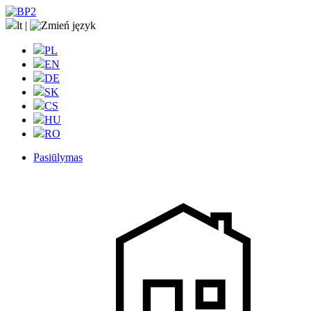
lt
|
PL
EN
DE
SK
CS
HU
RO
Pasiūlymas