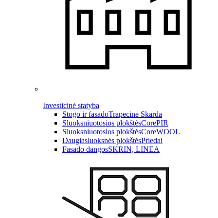
Investicinė statyba
Stogo ir fasado
Trapecinė Skarda
Sluoksniuotosios plokštės
CorePIR
Sluoksniuotosios plokštės
CoreWOOL
Daugiasluoksnės plokštės
Priedai
Fasado dangos
SKRIN, LINEA