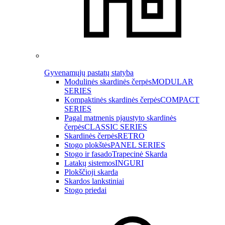
Gyvenamųjų pastatų statyba
Modulinės skardinės čerpės
MODULAR
SERIES
Kompaktinės skardinės čerpės
COMPACT
SERIES
Pagal matmenis pjaustyto skardinės
čerpės
CLASSIC SERIES
Skardinės čerpės
RETRO
Stogo plokštės
PANEL SERIES
Stogo ir fasado
Trapecinė Skarda
Latakų sistemos
INGURI
Plokščioji skarda
Skardos lankstiniai
Stogo priedai