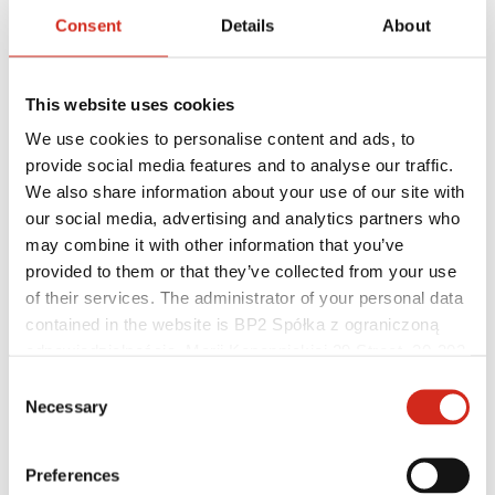
Consent
Details
About
This website uses cookies
We use cookies to personalise content and ads, to
provide social media features and to analyse our traffic.
We also share information about your use of our site with
our social media, advertising and analytics partners who
may combine it with other information that you’ve
provided to them or that they’ve collected from your use
Architektai
of their services. The administrator of your personal data
BIM biblioteka
3D Modeliai
contained in the website is BP2 Spółka z ograniczoną
BP2 įskiepis „Revit“
odpowiedzialnością, Marii Konopnickiej 29 Street, 30-302
Kraków. KRS 0000369912, NIP 6762431701, REGON
Consent
121387608.
Necessary
Selection
Preferences