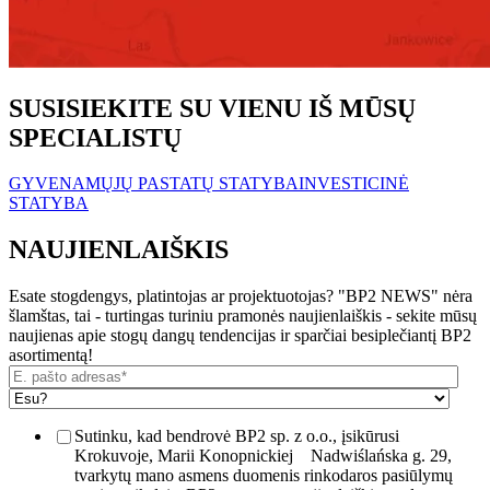
SUSISIEKITE SU VIENU IŠ MŪSŲ
SPECIALISTŲ
GYVENAMŲJŲ PASTATŲ STATYBA
INVESTICINĖ
STATYBA
NAUJIENLAIŠKIS
Esate stogdengys, platintojas ar projektuotojas? "BP2 NEWS" nėra
šlamštas, tai - turtingas turiniu pramonės naujienlaiškis - sekite mūsų
naujienas apie stogų dangų tendencijas ir sparčiai besiplečiantį BP2
asortimentą!
Sutinku, kad bendrovė BP2 sp. z o.o., įsikūrusi
Krokuvoje, Marii Konopnickiej
Nadwiślańska g. 29,
tvarkytų mano asmens duomenis rinkodaros pasiūlymų