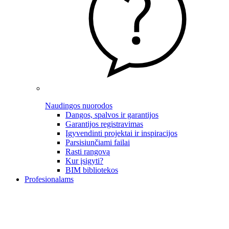
Naudingos nuorodos
Dangos, spalvos ir garantijos
Garantijos registravimas
Įgyvendinti projektai ir inspiracijos
Parsisiunčiami failai
Rasti rangovą
Kur įsigyti?
BIM bibliotekos
Profesionalams