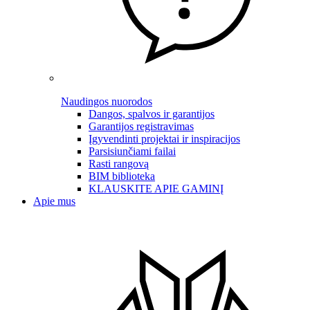
Naudingos nuorodos
Dangos, spalvos ir garantijos
Garantijos registravimas
Įgyvendinti projektai ir inspiracijos
Parsisiunčiami failai
Rasti rangovą
BIM biblioteka
KLAUSKITE APIE GAMINĮ
Apie mus