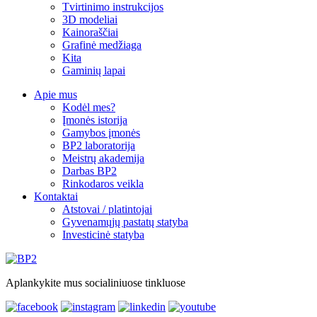
Tvirtinimo instrukcijos
3D modeliai
Kainoraščiai
Grafinė medžiaga
Kita
Gaminių lapai
Apie mus
Kodėl mes?
Įmonės istorija
Gamybos įmonės
BP2 laboratorija
Meistrų akademija
Darbas BP2
Rinkodaros veikla
Kontaktai
Atstovai / platintojai
Gyvenamųjų pastatų statyba
Investicinė statyba
Aplankykite mus socialiniuose tinkluose