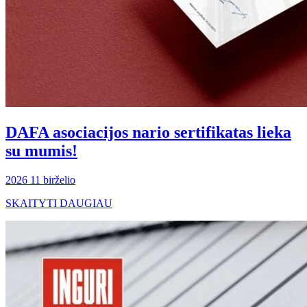
DAFA asociacijos nario sertifikatas lieka
su mumis!
2026 11 birželio
SKAITYTI DAUGIAU