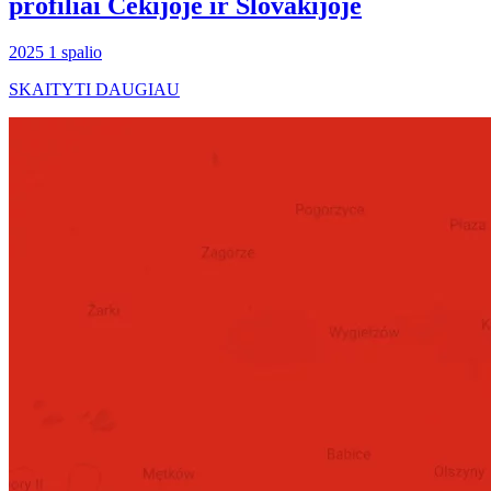
profiliai Čekijoje ir Slovakijoje
2025 1 spalio
SKAITYTI DAUGIAU