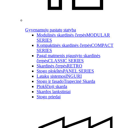
Gyvenamųjų pastatų statyba
Modulinės skardinės čerpės
MODULAR
SERIES
Kompaktinės skardinės čerpės
COMPACT
SERIES
Pagal matmenis pjaustyto skardinės
čerpės
CLASSIC SERIES
Skardinės čerpės
RETRO
Stogo plokštės
PANEL SERIES
Latakų sistemos
INGURI
Stogo ir fasado
Trapecinė Skarda
Plokščioji skarda
Skardos lankstiniai
Stogo priedai