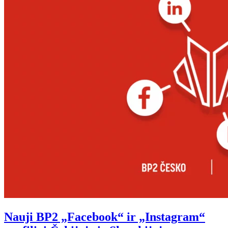
Nauji BP2 „Facebook“ ir „Instagram“