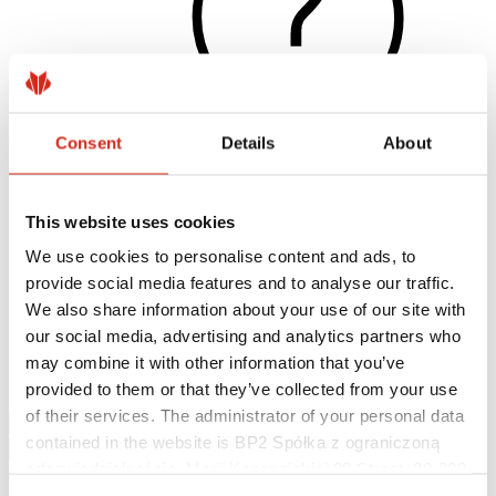
Consent
Details
About
Naudingos nuorodos
This website uses cookies
Dangos, spalvos ir garantijos
Garantijos registravimas
We use cookies to personalise content and ads, to
Įgyvendinti projektai ir inspiracijos
provide social media features and to analyse our traffic.
Parsisiunčiami failai
Rasti rangovą
We also share information about your use of our site with
Kur įsigyti?
our social media, advertising and analytics partners who
BIM bibliotekos
may combine it with other information that you’ve
Parsisiųsti
Kontaktai
provided to them or that they’ve collected from your use
of their services. The administrator of your personal data
contained in the website is BP2 Spółka z ograniczoną
odpowiedzialnością, Marii Konopnickiej 29 Street, 30-302
Kraków. KRS 0000369912, NIP 6762431701, REGON