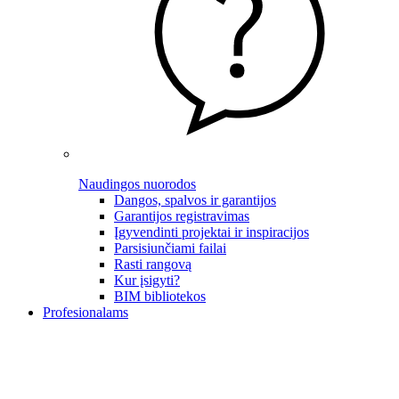
Naudingos nuorodos
Dangos, spalvos ir garantijos
Garantijos registravimas
Įgyvendinti projektai ir inspiracijos
Parsisiunčiami failai
Rasti rangovą
Kur įsigyti?
BIM bibliotekos
Profesionalams