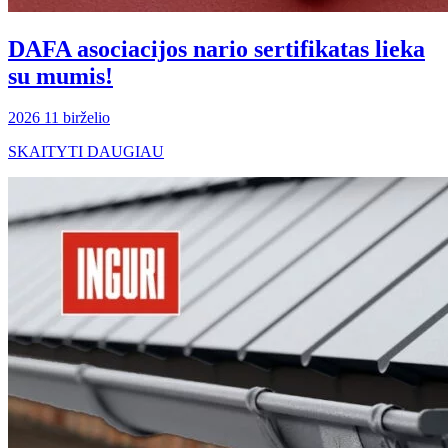
DAFA asociacijos nario sertifikatas lieka
su mumis!
2026 11 birželio
SKAITYTI DAUGIAU