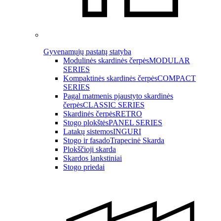
Gyvenamųjų pastatų statyba
Modulinės skardinės čerpės
MODULAR
SERIES
Kompaktinės skardinės čerpės
COMPACT
SERIES
Pagal matmenis pjaustyto skardinės
čerpės
CLASSIC SERIES
Skardinės čerpės
RETRO
Stogo plokštės
PANEL SERIES
Latakų sistemos
INGURI
Stogo ir fasado
Trapecinė Skarda
Plokščioji skarda
Skardos lankstiniai
Stogo priedai