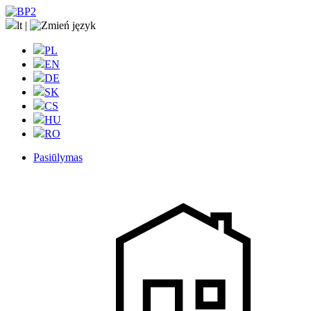
lt
|
PL
EN
DE
SK
CS
HU
RO
Pasiūlymas