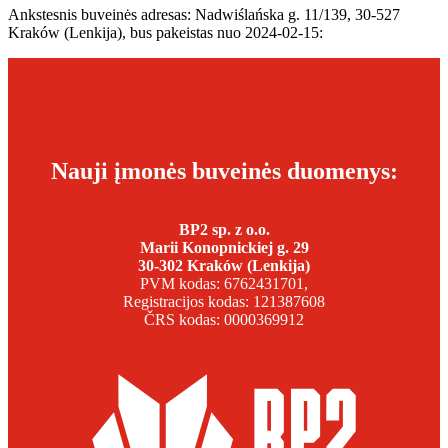
Ankstesnis buveinės adresas: Nadwiślańska g. 11/139, 30-527
Kraków (Lenkija), bus pakeistas nuo 2024-02-15:
Nauji įmonės buveinės duomenys:
BP2 sp. z o.o.
Marii Konopnickiej g. 29
30-302 Kraków (Lenkija)
PVM kodas: 6762431701,
Registracijos kodas: 121387608
ČRS kodas: 0000369912