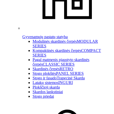
Gyvenamųjų pastatų statyba
Modulinės skardinės čerpės
MODULAR
SERIES
Kompaktinės skardinės čerpės
COMPACT
SERIES
Pagal matmenis pjaustyto skardinės
čerpės
CLASSIC SERIES
Skardinės čerpės
RETRO
Stogo plokštės
PANEL SERIES
Stogo ir fasado
Trapecinė Skarda
Latakų sistemos
INGURI
Plokščioji skarda
Skardos lankstiniai
Stogo priedai