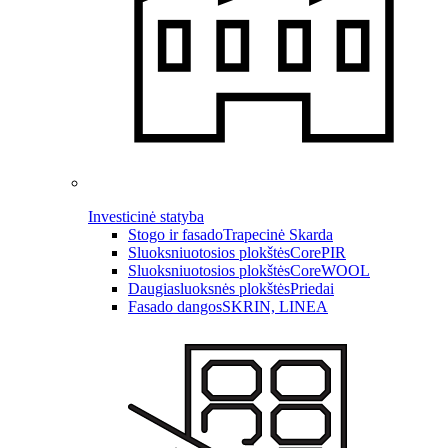
Investicinė statyba
Stogo ir fasado
Trapecinė Skarda
Sluoksniuotosios plokštės
CorePIR
Sluoksniuotosios plokštės
CoreWOOL
Daugiasluoksnės plokštės
Priedai
Fasado dangos
SKRIN, LINEA