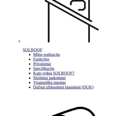
SOLROOF
Mūsų realizacija
Funkcijos
Privalumai
Specifikacija
Kaip veikia SOLROOF?
Skirtiniai lankstiniai
Visapusiška parama
Dažnai užduodami klausimai (DUK)