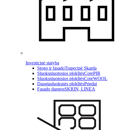
Investicinė statyba
Stogo ir fasado
Trapecinė Skarda
Sluoksniuotosios plokštės
CorePIR
Sluoksniuotosios plokštės
CoreWOOL
Daugiasluoksnės plokštės
Priedai
Fasado dangos
SKRIN, LINEA