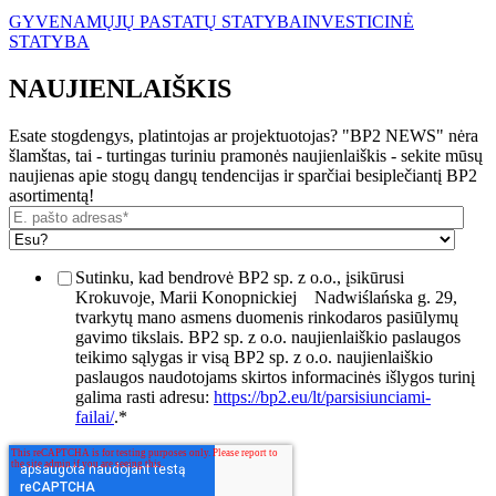
GYVENAMŲJŲ PASTATŲ STATYBA
INVESTICINĖ
STATYBA
NAUJIENLAIŠKIS
Esate stogdengys, platintojas ar projektuotojas? "BP2 NEWS" nėra
šlamštas, tai - turtingas turiniu pramonės naujienlaiškis - sekite mūsų
naujienas apie stogų dangų tendencijas ir sparčiai besiplečiantį BP2
asortimentą!
Sutinku, kad bendrovė BP2 sp. z o.o., įsikūrusi
Krokuvoje, Marii Konopnickiej
Nadwiślańska g. 29,
tvarkytų mano asmens duomenis rinkodaros pasiūlymų
gavimo tikslais. BP2 sp. z o.o. naujienlaiškio paslaugos
teikimo sąlygas ir visą BP2 sp. z o.o. naujienlaiškio
paslaugos naudotojams skirtos informacinės išlygos turinį
galima rasti adresu:
https://bp2.eu/lt/parsisiunciami-
failai/
.
*