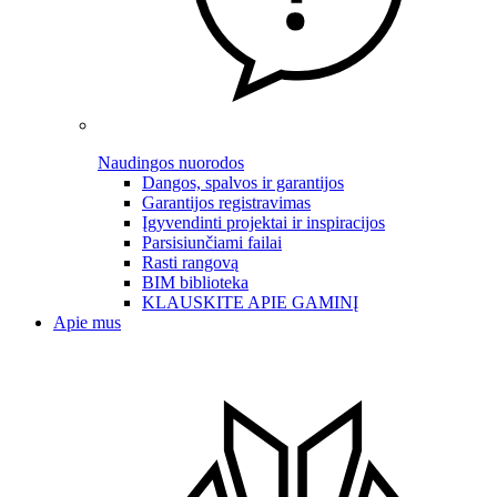
Naudingos nuorodos
Dangos, spalvos ir garantijos
Garantijos registravimas
Įgyvendinti projektai ir inspiracijos
Parsisiunčiami failai
Rasti rangovą
BIM biblioteka
KLAUSKITE APIE GAMINĮ
Apie mus