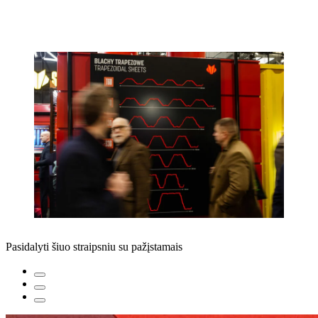
Pasidalyti šiuo straipsniu su pažįstamais