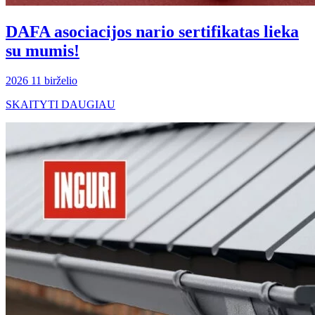
DAFA asociacijos nario sertifikatas lieka
su mumis!
2026 11 birželio
SKAITYTI DAUGIAU