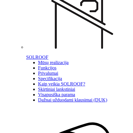
SOLROOF
Mūsų realizacija
Funkcijos
Privalumai
Specifikacija
Kaip veikia SOLROOF?
Skirtiniai lankstiniai
Visapusiška parama
Dažnai užduodami klausimai (DUK)