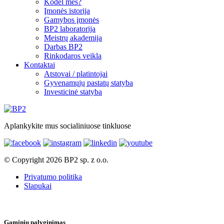
Kodėl mes?
Įmonės istorija
Gamybos įmonės
BP2 laboratorija
Meistrų akademija
Darbas BP2
Rinkodaros veikla
Kontaktai
Atstovai / platintojai
Gyvenamųjų pastatų statyba
Investicinė statyba
Aplankykite mus socialiniuose tinkluose
© Copyright 2026 BP2 sp. z o.o.
Privatumo politika
Slapukai
Gaminių palyginimas