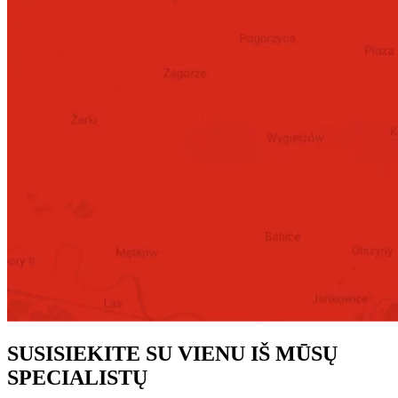
SUSISIEKITE SU VIENU IŠ MŪSŲ
SPECIALISTŲ