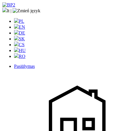
lt
|
PL
EN
DE
SK
CS
HU
RO
Pasiūlymas