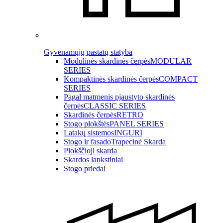
Gyvenamųjų pastatų statyba
Modulinės skardinės čerpės
MODULAR
SERIES
Kompaktinės skardinės čerpės
COMPACT
SERIES
Pagal matmenis pjaustyto skardinės
čerpės
CLASSIC SERIES
Skardinės čerpės
RETRO
Stogo plokštės
PANEL SERIES
Latakų sistemos
INGURI
Stogo ir fasado
Trapecinė Skarda
Plokščioji skarda
Skardos lankstiniai
Stogo priedai