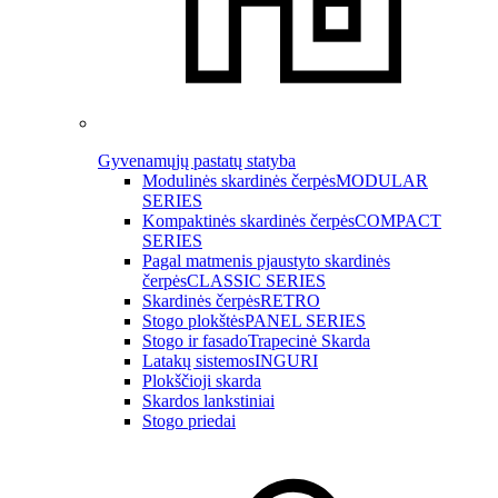
Gyvenamųjų pastatų statyba
Modulinės skardinės čerpės
MODULAR
SERIES
Kompaktinės skardinės čerpės
COMPACT
SERIES
Pagal matmenis pjaustyto skardinės
čerpės
CLASSIC SERIES
Skardinės čerpės
RETRO
Stogo plokštės
PANEL SERIES
Stogo ir fasado
Trapecinė Skarda
Latakų sistemos
INGURI
Plokščioji skarda
Skardos lankstiniai
Stogo priedai