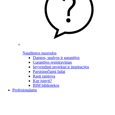
Naudingos nuorodos
Dangos, spalvos ir garantijos
Garantijos registravimas
Įgyvendinti projektai ir inspiracijos
Parsisiunčiami failai
Rasti rangovą
Kur įsigyti?
BIM bibliotekos
Profesionalams