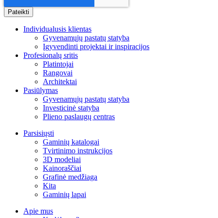
Individualusis klientas
Gyvenamųjų pastatų statyba
Įgyvendinti projektai ir inspiracijos
Profesionalų sritis
Platintojai
Rangovai
Architektai
Pasiūlymas
Gyvenamųjų pastatų statyba
Investicinė statyba
Plieno paslaugų centras
Parsisiųsti
Gaminių katalogai
Tvirtinimo instrukcijos
3D modeliai
Kainoraščiai
Grafinė medžiaga
Kita
Gaminių lapai
Apie mus