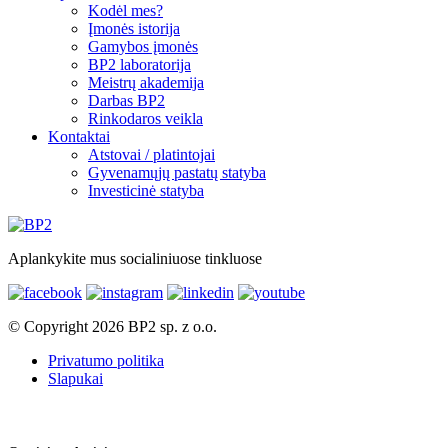
Kodėl mes?
Įmonės istorija
Gamybos įmonės
BP2 laboratorija
Meistrų akademija
Darbas BP2
Rinkodaros veikla
Kontaktai
Atstovai / platintojai
Gyvenamųjų pastatų statyba
Investicinė statyba
Aplankykite mus socialiniuose tinkluose
© Copyright 2026 BP2 sp. z o.o.
Privatumo politika
Slapukai