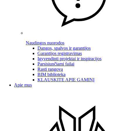
Naudingos nuorodos
Dangos, spalvos ir garantijos
Garantijos registravimas
Įgyvendinti projektai ir inspiracijos
Parsisiunčiami failai
Rasti rangovą
BIM biblioteka
KLAUSKITE APIE GAMINĮ
Apie mus