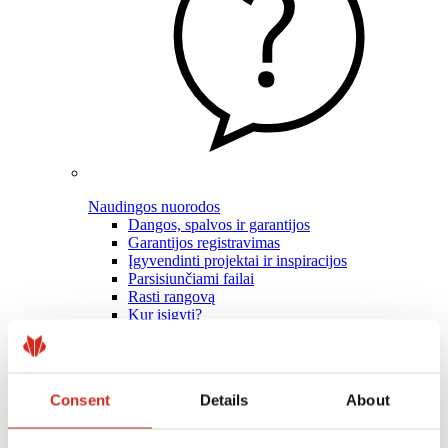
Naudingos nuorodos
Dangos, spalvos ir garantijos
Garantijos registravimas
Įgyvendinti projektai ir inspiracijos
Parsisiunčiami failai
Rasti rangovą
Kur įsigyti?
BIM bibliotekos
Profesionalams
Consent
Details
About