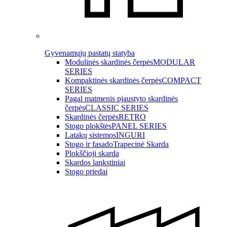
Gyvenamųjų pastatų statyba
Modulinės skardinės čerpės
MODULAR
SERIES
Kompaktinės skardinės čerpės
COMPACT
SERIES
Pagal matmenis pjaustyto skardinės
čerpės
CLASSIC SERIES
Skardinės čerpės
RETRO
Stogo plokštės
PANEL SERIES
Latakų sistemos
INGURI
Stogo ir fasado
Trapecinė Skarda
Plokščioji skarda
Skardos lankstiniai
Stogo priedai