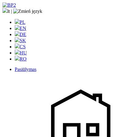
lt
|
PL
EN
DE
SK
CS
HU
RO
Pasiūlymas