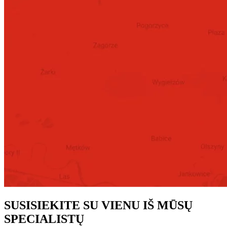
SUSISIEKITE SU VIENU IŠ MŪSŲ
SPECIALISTŲ