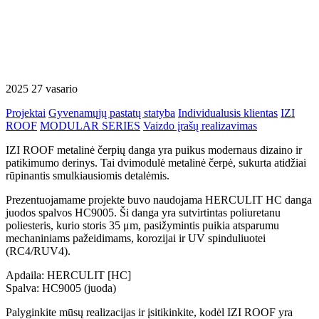
2025 27 vasario
Projektai
Gyvenamųjų pastatų statyba
Individualusis klientas
IZI
ROOF
MODULAR SERIES
Vaizdo įrašų realizavimas
IZI ROOF metalinė čerpių danga yra puikus modernaus dizaino ir
patikimumo derinys. Tai dvimodulė metalinė čerpė, sukurta atidžiai
rūpinantis smulkiausiomis detalėmis.
Prezentuojamame projekte buvo naudojama HERCULIT HC danga
juodos spalvos HC9005.
Ši danga yra sutvirtintas poliuretanu
poliesteris, kurio storis 35 μm, pasižymintis puikia atsparumu
mechaniniams pažeidimams, korozijai ir UV spinduliuotei
(RC4/RUV4).
Apdaila: HERCULIT [HC]
Spalva: HC9005 (juoda)
Palyginkite mūsų realizacijas ir įsitikinkite, kodėl IZI ROOF yra