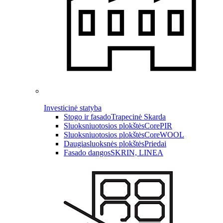
Investicinė statyba
Stogo ir fasado
Trapecinė Skarda
Sluoksniuotosios plokštės
CorePIR
Sluoksniuotosios plokštės
CoreWOOL
Daugiasluoksnės plokštės
Priedai
Fasado dangos
SKRIN, LINEA