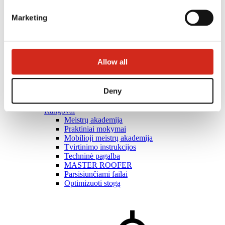
Marketing
Allow all
Deny
Rangovai
Meistrų akademija
Praktiniai mokymai
Mobilioji meistrų akademija
Tvirtinimo instrukcijos
Techninė pagalba
MASTER ROOFER
Parsisiunčiami failai
Optimizuoti stogą