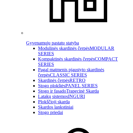
Gyvenamųjų pastatų statyba
Modulinės skardinės čerpės
MODULAR
SERIES
Kompaktinės skardinės čerpės
COMPACT
SERIES
Pagal matmenis pjaustyto skardinės
čerpės
CLASSIC SERIES
Skardinės čerpės
RETRO
Stogo plokštės
PANEL SERIES
Stogo ir fasado
Trapecinė Skarda
Latakų sistemos
INGURI
Plokščioji skarda
Skardos lankstiniai
Stogo priedai