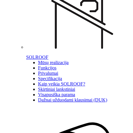
SOLROOF
Mūsų realizacija
Funkcijos
Privalumai
Specifikacija
Kaip veikia SOLROOF?
Skirtiniai lankstiniai
Visapusiška parama
Dažnai užduodami klausimai (DUK)