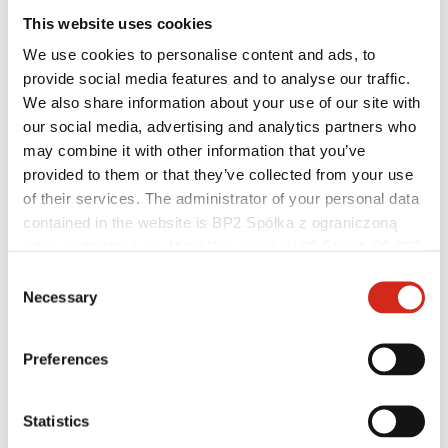
This website uses cookies
We use cookies to personalise content and ads, to
provide social media features and to analyse our traffic.
We also share information about your use of our site with
our social media, advertising and analytics partners who
may combine it with other information that you’ve
provided to them or that they’ve collected from your use
of their services. The administrator of your personal data
contained in the website is BP2 Spółka z ograniczoną
Platintojai
odpowiedzialnością, Marii Konopnickiej 29 Street, 30-302
Kliento sritis – eProfil
Kraków. KRS 0000369912, NIP 6762431701, REGON
Parsisiunčiami failai
Consent
121387608.
Rinkodaros pasiūlymas
Necessary
Selection
BP2 programa 50:50
Optimizuoti stogą
Preferences
Statistics