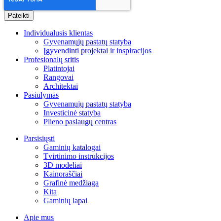
Individualusis klientas
Gyvenamųjų pastatų statyba
Įgyvendinti projektai ir inspiracijos
Profesionalų sritis
Platintojai
Rangovai
Architektai
Pasiūlymas
Gyvenamųjų pastatų statyba
Investicinė statyba
Plieno paslaugų centras
Parsisiųsti
Gaminių katalogai
Tvirtinimo instrukcijos
3D modeliai
Kainoraščiai
Grafinė medžiaga
Kita
Gaminių lapai
Apie mus