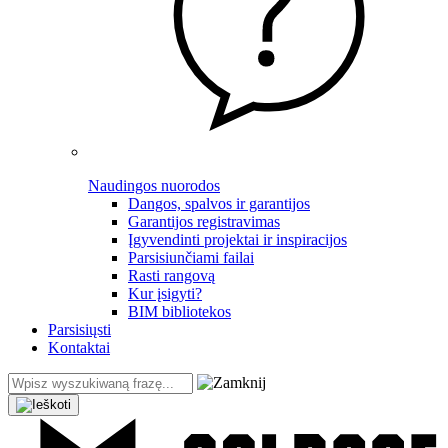
Naudingos nuorodos
Dangos, spalvos ir garantijos
Garantijos registravimas
Įgyvendinti projektai ir inspiracijos
Parsisiunčiami failai
Rasti rangovą
Kur įsigyti?
BIM bibliotekos
Parsisiųsti
Kontaktai