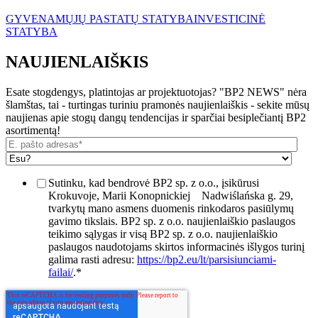
GYVENAMŲJŲ PASTATŲ STATYBA
INVESTICINĖ
STATYBA
NAUJIENLAIŠKIS
Esate stogdengys, platintojas ar projektuotojas? "BP2 NEWS" nėra
šlamštas, tai - turtingas turiniu pramonės naujienlaiškis - sekite mūsų
naujienas apie stogų dangų tendencijas ir sparčiai besiplečiantį BP2
asortimentą!
Sutinku, kad bendrovė BP2 sp. z o.o., įsikūrusi
Krokuvoje, Marii Konopnickiej
Nadwiślańska g. 29,
tvarkytų mano asmens duomenis rinkodaros pasiūlymų
gavimo tikslais. BP2 sp. z o.o. naujienlaiškio paslaugos
teikimo sąlygas ir visą BP2 sp. z o.o. naujienlaiškio
paslaugos naudotojams skirtos informacinės išlygos turinį
galima rasti adresu:
https://bp2.eu/lt/parsisiunciami-
failai/
.
*