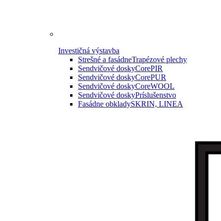
Investičná výstavba
Strešné a fasádne
Trapézové plechy
Sendvičové dosky
CorePIR
Sendvičové dosky
CorePUR
Sendvičové dosky
CoreWOOL
Sendvičové dosky
Príslušenstvo
Fasádne obklady
SKRIN, LINEA