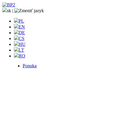
sk
|
PL
EN
DE
CS
HU
LT
RO
Ponuka