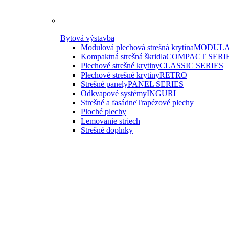
Bytová výstavba
Modulová plechová strešná krytina
MODULA
Kompaktná strešná škridla
COMPACT SERI
Plechové strešné krytiny
CLASSIC SERIES
Plechové strešné krytiny
RETRO
Strešné panely
PANEL SERIES
Odkvapové systémy
INGURI
Strešné a fasádne
Trapézové plechy
Ploché plechy
Lemovanie striech
Strešné doplnky