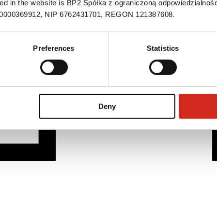
ned in the website is BP2 Spółka z ograniczoną odpowiedzialnośc
S 0000369912, NIP 6762431701, REGON 121387608.
Preferences
Statistics
Deny