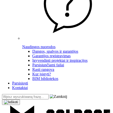
Naudingos nuorodos
Dangos, spalvos ir garantijos
Garantijos registravimas
Įgyvendinti projektai ir inspiracijos
Parsisiunčiami failai
Rasti rangovą
Kur įsigyti?
BIM bibliotekos
Parsisiųsti
Kontaktai