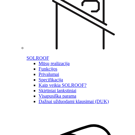
SOLROOF
Mūsų realizacija
Funkcijos
Privalumai
Specifikacija
Kaip veikia SOLROOF?
Skirtiniai lankstiniai
Visapusiška parama
Dažnai užduodami klausimai (DUK)