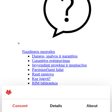
Naudingos nuorodos
Dangos, spalvos ir garantijos
Garantijos registravimas
Įgyvendinti projektai ir inspiracijos
Parsisiunčiami failai
Rasti rangovą
Kur įsigyti?
BIM bibliotekos
Profesionalams
Consent
Details
About