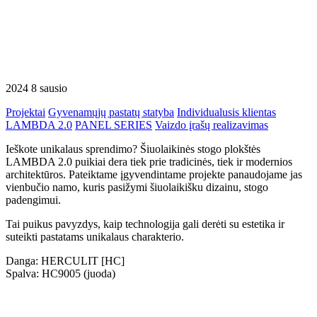
2024 8 sausio
Projektai
Gyvenamųjų pastatų statyba
Individualusis klientas
LAMBDA 2.0
PANEL SERIES
Vaizdo įrašų realizavimas
Ieškote unikalaus sprendimo? Šiuolaikinės stogo plokštės
LAMBDA 2.0 puikiai dera tiek prie tradicinės, tiek ir modernios
architektūros. Pateiktame įgyvendintame projekte panaudojame jas
vienbučio namo, kuris pasižymi šiuolaikišku dizainu, stogo
padengimui.
Tai puikus pavyzdys, kaip technologija gali derėti su estetika ir
suteikti pastatams unikalaus charakterio.
Danga: HERCULIT [HC]
Spalva: HC9005 (juoda)