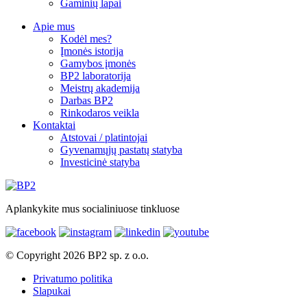
Gaminių lapai
Apie mus
Kodėl mes?
Įmonės istorija
Gamybos įmonės
BP2 laboratorija
Meistrų akademija
Darbas BP2
Rinkodaros veikla
Kontaktai
Atstovai / platintojai
Gyvenamųjų pastatų statyba
Investicinė statyba
Aplankykite mus socialiniuose tinkluose
© Copyright 2026 BP2 sp. z o.o.
Privatumo politika
Slapukai