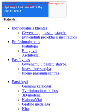
Individualusis klientas
Gyvenamųjų pastatų statyba
Įgyvendinti projektai ir inspiracijos
Profesionalų sritis
Platintojai
Rangovai
Architektai
Pasiūlymas
Gyvenamųjų pastatų statyba
Investicinė statyba
Plieno paslaugų centras
Parsisiųsti
Gaminių katalogai
Tvirtinimo instrukcijos
3D modeliai
Kainoraščiai
Grafinė medžiaga
Kita