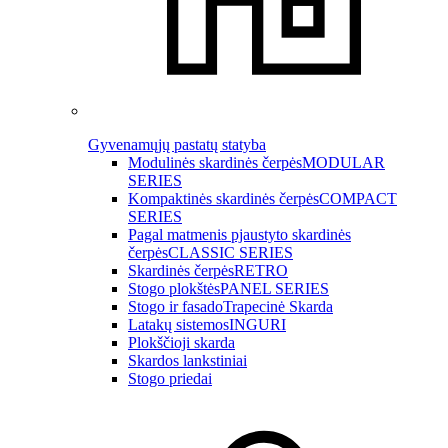
Gyvenamųjų pastatų statyba
Modulinės skardinės čerpės
MODULAR
SERIES
Kompaktinės skardinės čerpės
COMPACT
SERIES
Pagal matmenis pjaustyto skardinės
čerpės
CLASSIC SERIES
Skardinės čerpės
RETRO
Stogo plokštės
PANEL SERIES
Stogo ir fasado
Trapecinė Skarda
Latakų sistemos
INGURI
Plokščioji skarda
Skardos lankstiniai
Stogo priedai