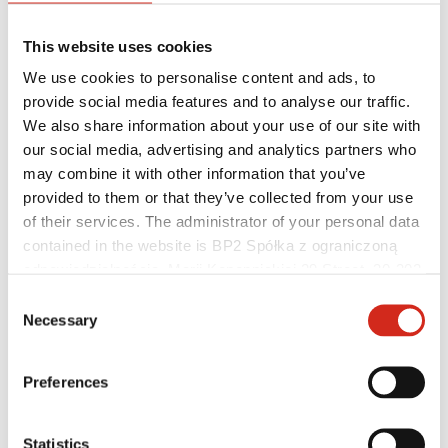
This website uses cookies
We use cookies to personalise content and ads, to
provide social media features and to analyse our traffic.
We also share information about your use of our site with
our social media, advertising and analytics partners who
may combine it with other information that you’ve
provided to them or that they’ve collected from your use
of their services. The administrator of your personal data
Platintojai
contained in the website is BP2 Spółka z ograniczoną
Kliento sritis – eProfil
odpowiedzialnością, Marii Konopnickiej 29 Street, 30-302
Parsisiunčiami failai
Kraków. KRS 0000369912, NIP 6762431701, REGON
Rinkodaros pasiūlymas
Consent
BP2 programa 50:50
121387608.
Necessary
Selection
Optimizuoti stogą
Preferences
Statistics