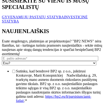
SUSISIEKITE SU VIENU IŠ MŪSŲ
SPECIALISTŲ
GYVENAMŲJŲ PASTATŲ STATYBA
INVESTICINĖ
STATYBA
NAUJIENLAIŠKIS
Esate stogdengys, platintojas ar projektuotojas? "BP2 NEWS" nėra
šlamštas, tai - turtingas turiniu pramonės naujienlaiškis - sekite mūsų
naujienas apie stogų dangų tendencijas ir sparčiai besiplečiantį BP2
asortimentą!
Sutinku, kad bendrovė BP2 sp. z o.o., įsikūrusi
Krokuvoje, Marii Konopnickiej
Nadwiślańska g. 29,
tvarkytų mano asmens duomenis rinkodaros pasiūlymų
gavimo tikslais. BP2 sp. z o.o. naujienlaiškio paslaugos
teikimo sąlygas ir visą BP2 sp. z o.o. naujienlaiškio
paslaugos naudotojams skirtos informacinės išlygos turinį
galima rasti adresu:
https://bp2.eu/lt/parsisiunciami-
failai/
.
*