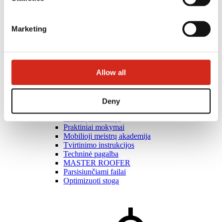
Marketing
Allow all
Deny
Rangovai
Meistrų akademija
Praktiniai mokymai
Mobilioji meistrų akademija
Tvirtinimo instrukcijos
Techninė pagalba
MASTER ROOFER
Parsisiunčiami failai
Optimizuoti stogą