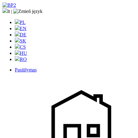
lt
|
PL
EN
DE
SK
CS
HU
RO
Pasiūlymas