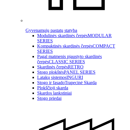
Gyvenamųjų pastatų statyba
Modulinės skardinės čerpės
MODULAR
SERIES
Kompaktinės skardinės čerpės
COMPACT
SERIES
Pagal matmenis pjaustyto skardinės
čerpės
CLASSIC SERIES
Skardinės čerpės
RETRO
Stogo plokštės
PANEL SERIES
Latakų sistemos
INGURI
Stogo ir fasado
Trapecinė Skarda
Plokščioji skarda
Skardos lankstiniai
Stogo priedai