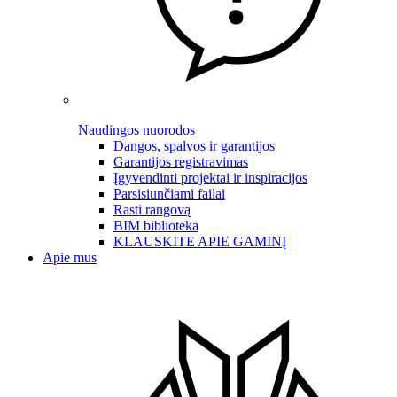
Naudingos nuorodos
Dangos, spalvos ir garantijos
Garantijos registravimas
Įgyvendinti projektai ir inspiracijos
Parsisiunčiami failai
Rasti rangovą
BIM biblioteka
KLAUSKITE APIE GAMINĮ
Apie mus