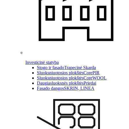
Investicinė statyba
Stogo ir fasado
Trapecinė Skarda
Sluoksniuotosios plokštės
CorePIR
Sluoksniuotosios plokštės
CoreWOOL
Daugiasluoksnės plokštės
Priedai
Fasado dangos
SKRIN, LINEA