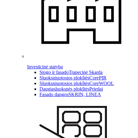
Investicinė statyba
Stogo ir fasado
Trapecinė Skarda
Sluoksniuotosios plokštės
CorePIR
Sluoksniuotosios plokštės
CoreWOOL
Daugiasluoksnės plokštės
Priedai
Fasado dangos
SKRIN, LINEA