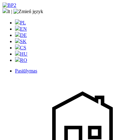
lt
|
PL
EN
DE
SK
CS
HU
RO
Pasiūlymas