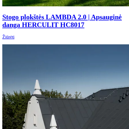
Stogo plokštės LAMBDA 2.0 | Apsauginė
danga HERCULIT HC8017
Žiūrėti