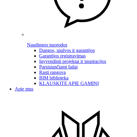
Naudingos nuorodos
Dangos, spalvos ir garantijos
Garantijos registravimas
Įgyvendinti projektai ir inspiracijos
Parsisiunčiami failai
Rasti rangovą
BIM biblioteka
KLAUSKITE APIE GAMINĮ
Apie mus