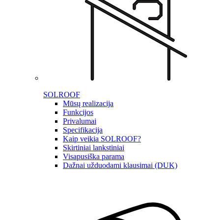
SOLROOF
Mūsų realizacija
Funkcijos
Privalumai
Specifikacija
Kaip veikia SOLROOF?
Skirtiniai lankstiniai
Visapusiška parama
Dažnai užduodami klausimai (DUK)