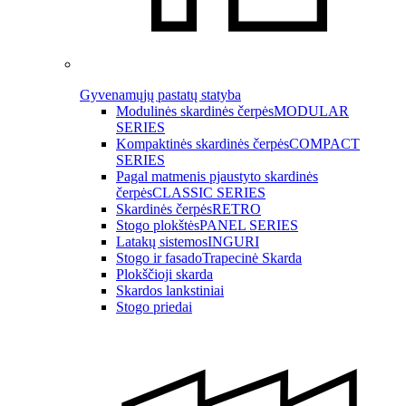
Gyvenamųjų pastatų statyba
Modulinės skardinės čerpės
MODULAR
SERIES
Kompaktinės skardinės čerpės
COMPACT
SERIES
Pagal matmenis pjaustyto skardinės
čerpės
CLASSIC SERIES
Skardinės čerpės
RETRO
Stogo plokštės
PANEL SERIES
Latakų sistemos
INGURI
Stogo ir fasado
Trapecinė Skarda
Plokščioji skarda
Skardos lankstiniai
Stogo priedai