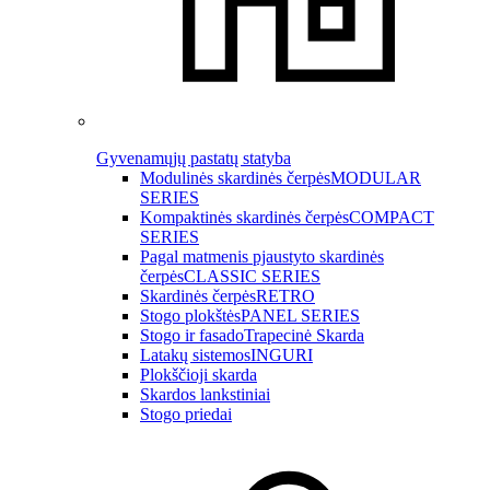
Gyvenamųjų pastatų statyba
Modulinės skardinės čerpės
MODULAR
SERIES
Kompaktinės skardinės čerpės
COMPACT
SERIES
Pagal matmenis pjaustyto skardinės
čerpės
CLASSIC SERIES
Skardinės čerpės
RETRO
Stogo plokštės
PANEL SERIES
Stogo ir fasado
Trapecinė Skarda
Latakų sistemos
INGURI
Plokščioji skarda
Skardos lankstiniai
Stogo priedai