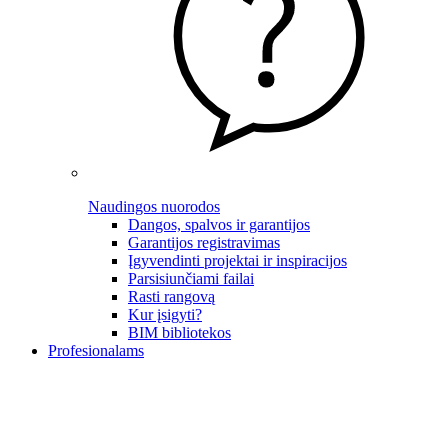
Naudingos nuorodos
Dangos, spalvos ir garantijos
Garantijos registravimas
Įgyvendinti projektai ir inspiracijos
Parsisiunčiami failai
Rasti rangovą
Kur įsigyti?
BIM bibliotekos
Profesionalams