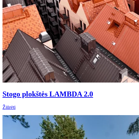
Stogo plokštės LAMBDA 2.0
Žiūrėti