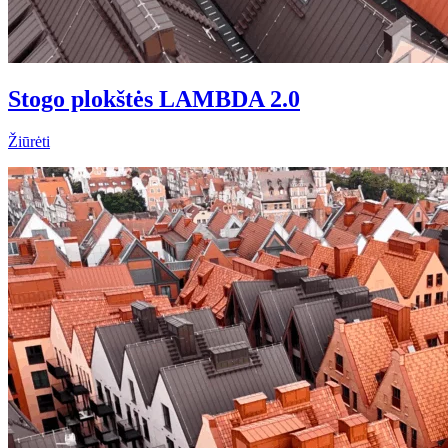
Stogo plokštės LAMBDA 2.0
Žiūrėti