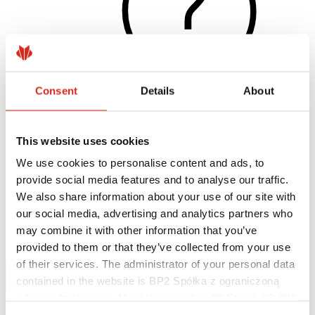
Consent
Details
About
Naudingos nuorodos
This website uses cookies
Dangos, spalvos ir garantijos
Garantijos registravimas
We use cookies to personalise content and ads, to
Įgyvendinti projektai ir inspiracijos
provide social media features and to analyse our traffic.
Parsisiunčiami failai
Rasti rangovą
We also share information about your use of our site with
Kur įsigyti?
our social media, advertising and analytics partners who
BIM bibliotekos
may combine it with other information that you’ve
Parsisiųsti
Kontaktai
provided to them or that they’ve collected from your use
of their services. The administrator of your personal data
contained in the website is BP2 Spółka z ograniczoną
odpowiedzialnością, Marii Konopnickiej 29 Street, 30-302
Kraków. KRS 0000369912, NIP 6762431701, REGON