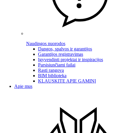
Naudingos nuorodos
Dangos, spalvos ir garantijos
Garantijos registravimas
Įgyvendinti projektai ir inspiracijos
Parsisiunčiami failai
Rasti rangovą
BIM biblioteka
KLAUSKITE APIE GAMINĮ
Apie mus