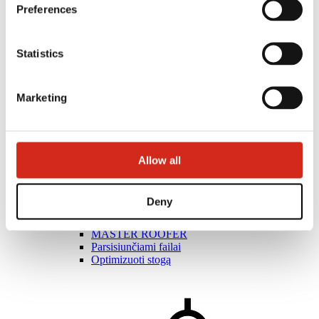
Preferences
Statistics
Marketing
Rangovai
Allow all
Meistrų akademija
Praktiniai mokymai
Mobilioji meistrų akademija
Deny
Tvirtinimo instrukcijos
Techninė pagalba
MASTER ROOFER
Parsisiunčiami failai
Optimizuoti stogą