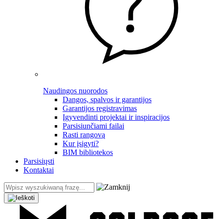
Naudingos nuorodos
Dangos, spalvos ir garantijos
Garantijos registravimas
Įgyvendinti projektai ir inspiracijos
Parsisiunčiami failai
Rasti rangovą
Kur įsigyti?
BIM bibliotekos
Parsisiųsti
Kontaktai