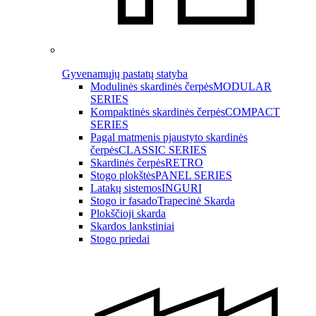
Gyvenamųjų pastatų statyba
Modulinės skardinės čerpės
MODULAR
SERIES
Kompaktinės skardinės čerpės
COMPACT
SERIES
Pagal matmenis pjaustyto skardinės
čerpės
CLASSIC SERIES
Skardinės čerpės
RETRO
Stogo plokštės
PANEL SERIES
Latakų sistemos
INGURI
Stogo ir fasado
Trapecinė Skarda
Plokščioji skarda
Skardos lankstiniai
Stogo priedai