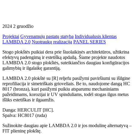
2024 2 gruodžio
Projektai
Gyvenamųjų pastatų statyba
Individualusis klientas
LAMBDA 2.0
Nuotraukų realizacija
PANEL SERIES
Stogo plokštės puikiai dera prie šiuolaikinės architektūros, užtikrina
efektyvų padengimą ir estetišką apdailą. Šiame projekte naudotos
LAMBDA 2.0 stogo plokštės, suteikiančios daugiau konfigūracijos
galimybių ir ilgalaikę garantiją.
LAMBDA 2.0 plokštė su [R] reljefu pasižymi paviršiumi su išilgine
reprofiliacija ir simetriškais grioveliais. Be to, naudojome dangą HC
8017 (bronza), kuri pasižymi puikiu atsparumu mechaniniams
pažeidimams, korozijai ir UV spinduliams, todėl stogas ilgus metus
išliks estetiškas ir ilgaamžis.
Danga: HERCULIT [HC].
Spalva: HC8017 (ruda)
Sužinokite daugiau apie LAMBDA 2.0 ir jos modulinę alternatyvą –
FIT plieninę plokštę.