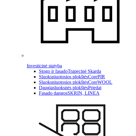
Investicinė statyba
Stogo ir fasado
Trapecinė Skarda
Sluoksniuotosios plokštės
CorePIR
Sluoksniuotosios plokštės
CoreWOOL
Daugiasluoksnės plokštės
Priedai
Fasado dangos
SKRIN, LINEA