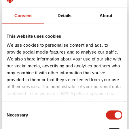
Consent
Details
About
This website uses cookies
We use cookies to personalise content and ads, to
provide social media features and to analyse our traffic.
We also share information about your use of our site with
our social media, advertising and analytics partners who
Platintojai
may combine it with other information that you’ve
Kliento sritis – eProfil
provided to them or that they’ve collected from your use
Parsisiunčiami failai
Rinkodaros pasiūlymas
of their services. The administrator of your personal data
BP2 programa 50:50
contained in the website is BP2 Spółka z ograniczoną
Optimizuoti stogą
odpowiedzialnością, Marii Konopnickiej 29 Street, 30-302
Kraków. KRS 0000369912, NIP 6762431701, REGON
Consent
121387608.
Necessary
Selection