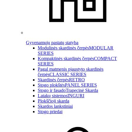
Gyvenamųjų pastatų statyba
Modulinės skardinės čerpės
MODULAR
SERIES
Kompaktinės skardinės čerpės
COMPACT
SERIES
Pagal matmenis pjaustyto skardinės
čerpės
CLASSIC SERIES
Skardinės čerpės
RETRO
Stogo plokštės
PANEL SERIES
Stogo ir fasado
Trapecinė Skarda
Latakų sistemos
INGURI
Plokščioji skarda
Skardos lankstiniai
Stogo priedai