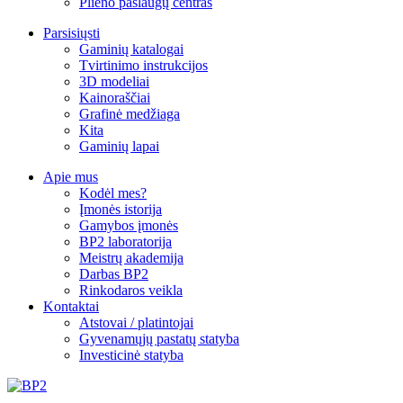
Plieno paslaugų centras
Parsisiųsti
Gaminių katalogai
Tvirtinimo instrukcijos
3D modeliai
Kainoraščiai
Grafinė medžiaga
Kita
Gaminių lapai
Apie mus
Kodėl mes?
Įmonės istorija
Gamybos įmonės
BP2 laboratorija
Meistrų akademija
Darbas BP2
Rinkodaros veikla
Kontaktai
Atstovai / platintojai
Gyvenamųjų pastatų statyba
Investicinė statyba