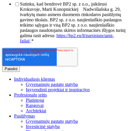
Sutinku, kad bendrovė BP2 sp. z o.o., įsikūrusi
Krokuvoje, Marii Konopnickiej
Nadwiślańska g. 29,
tvarkytų mano asmens duomenis rinkodaros pasiūlymų
gavimo tikslais. BP2 sp. z o.o. naujienlaiškio paslaugos
teikimo sąlygas ir visą BP2 sp. z o.o. naujienlaiškio
paslaugos naudotojams skirtos informacinės išlygos turinį
galima rasti adresu:
https://bp2.eu/lt/parsisiunciami-
failai/
.
*
Individualusis klientas
Gyvenamųjų pastatų statyba
Įgyvendinti projektai ir inspiracijos
Profesionalų sritis
Platintojai
Rangovai
Architektai
Pasiūlymas
Gyvenamųjų pastatų statyba
Investicinė statyba