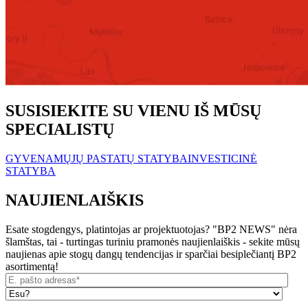
SUSISIEKITE SU VIENU IŠ MŪSŲ
SPECIALISTŲ
GYVENAMŲJŲ PASTATŲ STATYBA
INVESTICINĖ
STATYBA
NAUJIENLAIŠKIS
Esate stogdengys, platintojas ar projektuotojas? "BP2 NEWS" nėra
šlamštas, tai - turtingas turiniu pramonės naujienlaiškis - sekite mūsų
naujienas apie stogų dangų tendencijas ir sparčiai besiplečiantį BP2
asortimentą!