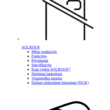
SOLROOF
Mūsų realizacija
Funkcijos
Privalumai
Specifikacija
Kaip veikia SOLROOF?
Skirtiniai lankstiniai
Visapusiška parama
Dažnai užduodami klausimai (DUK)