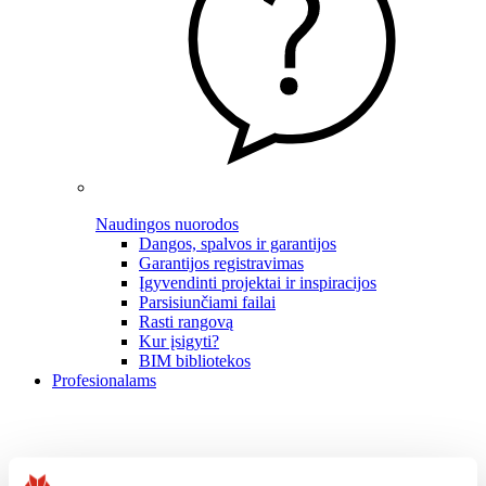
Naudingos nuorodos
Dangos, spalvos ir garantijos
Garantijos registravimas
Įgyvendinti projektai ir inspiracijos
Parsisiunčiami failai
Rasti rangovą
Kur įsigyti?
BIM bibliotekos
Profesionalams