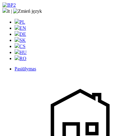
lt
|
PL
EN
DE
SK
CS
HU
RO
Pasiūlymas