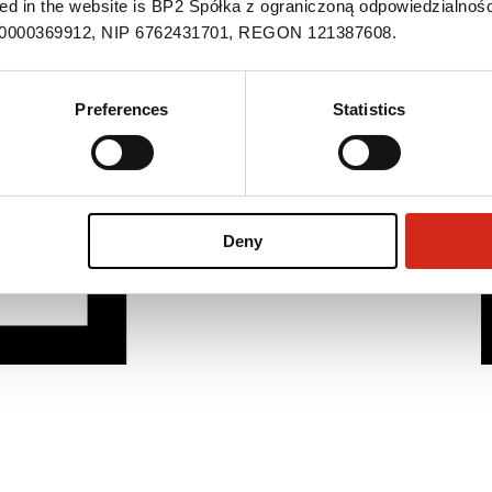
ned in the website is BP2 Spółka z ograniczoną odpowiedzialnośc
S 0000369912, NIP 6762431701, REGON 121387608.
Preferences
Statistics
Deny