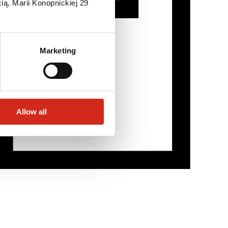
ią, Marii Konopnickiej 29
Marketing
Allow all