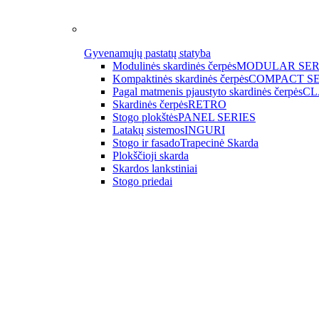
Gyvenamųjų pastatų statyba
Modulinės skardinės čerpės
MODULAR SER
Kompaktinės skardinės čerpės
COMPACT SE
Pagal matmenis pjaustyto skardinės čerpės
CL
Skardinės čerpės
RETRO
Stogo plokštės
PANEL SERIES
Latakų sistemos
INGURI
Stogo ir fasado
Trapecinė Skarda
Plokščioji skarda
Skardos lankstiniai
Stogo priedai