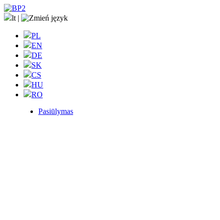
lt
|
PL
EN
DE
SK
CS
HU
RO
Pasiūlymas