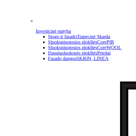
Investicinė statyba
Stogo ir fasado
Trapecinė Skarda
Sluoksniuotosios plokštės
CorePIR
Sluoksniuotosios plokštės
CoreWOOL
Daugiasluoksnės plokštės
Priedai
Fasado dangos
SKRIN, LINEA