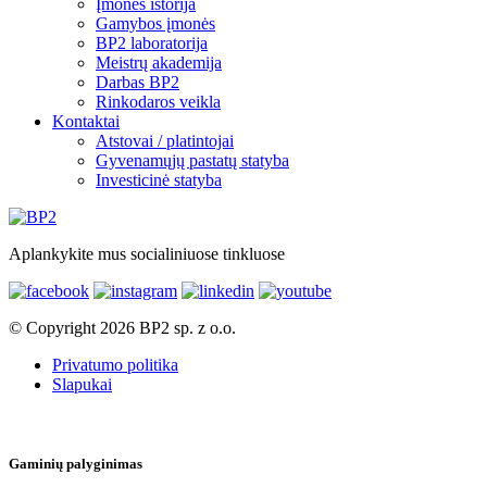
Įmonės istorija
Gamybos įmonės
BP2 laboratorija
Meistrų akademija
Darbas BP2
Rinkodaros veikla
Kontaktai
Atstovai / platintojai
Gyvenamųjų pastatų statyba
Investicinė statyba
Aplankykite mus socialiniuose tinkluose
© Copyright 2026 BP2 sp. z o.o.
Privatumo politika
Slapukai
Gaminių palyginimas