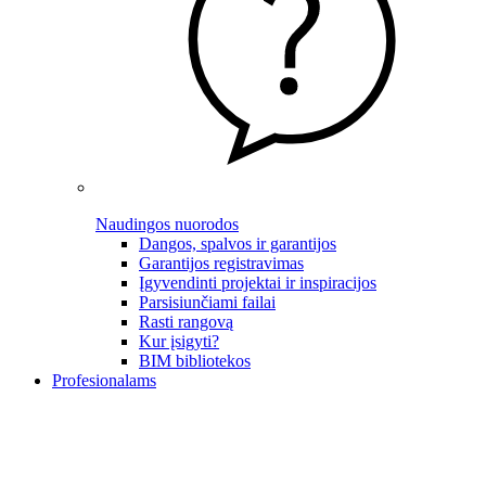
Naudingos nuorodos
Dangos, spalvos ir garantijos
Garantijos registravimas
Įgyvendinti projektai ir inspiracijos
Parsisiunčiami failai
Rasti rangovą
Kur įsigyti?
BIM bibliotekos
Profesionalams