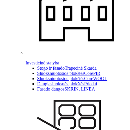
Investicinė statyba
Stogo ir fasado
Trapecinė Skarda
Sluoksniuotosios plokštės
CorePIR
Sluoksniuotosios plokštės
CoreWOOL
Daugiasluoksnės plokštės
Priedai
Fasado dangos
SKRIN, LINEA