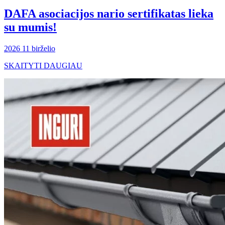
DAFA asociacijos nario sertifikatas lieka
su mumis!
2026 11 birželio
SKAITYTI DAUGIAU