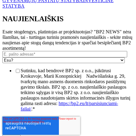
GYVENAMŲJŲ PASTATŲ STATYBA
INVESTICINĖ
STATYBA
NAUJIENLAIŠKIS
Esate stogdengys, platintojas ar projektuotojas? "BP2 NEWS" nėra
šlamštas, tai - turtingas turiniu pramonės naujienlaiškis - sekite mūsų
naujienas apie stogų dangų tendencijas ir sparčiai besiplečiantį BP2
asortimentą!
Sutinku, kad bendrovė BP2 sp. z o.o., įsikūrusi
Krokuvoje, Marii Konopnickiej
Nadwiślańska g. 29,
tvarkytų mano asmens duomenis rinkodaros pasiūlymų
gavimo tikslais. BP2 sp. z o.o. naujienlaiškio paslaugos
teikimo sąlygas ir visą BP2 sp. z o.o. naujienlaiškio
paslaugos naudotojams skirtos informacinės išlygos turinį
galima rasti adresu:
https://bp2.eu/lt/parsisiunciami-
failai/
.
*