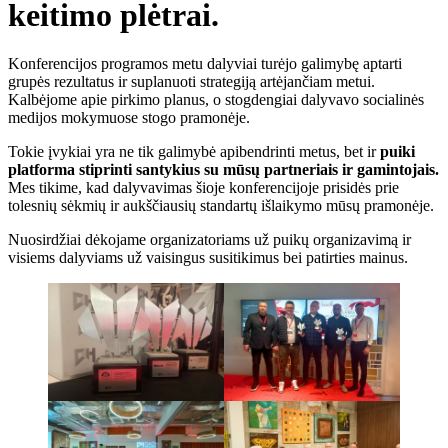
keitimo plėtrai.
Konferencijos programos metu dalyviai turėjo galimybę aptarti
grupės rezultatus ir suplanuoti strategiją artėjančiam metui.
Kalbėjome apie pirkimo planus, o stogdengiai dalyvavo socialinės
medijos mokymuose stogo pramonėje.
Tokie įvykiai yra ne tik galimybė apibendrinti metus, bet ir
puiki
platforma stiprinti santykius su mūsų partneriais ir gamintojais.
Mes tikime, kad dalyvavimas šioje konferencijoje prisidės prie
tolesnių sėkmių ir aukščiausių standartų išlaikymo mūsų pramonėje.
Nuosirdžiai dėkojame organizatoriams už puikų organizavimą ir
visiems dalyviams už vaisingus susitikimus bei patirties mainus.