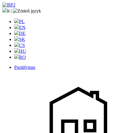
lt
|
PL
EN
DE
SK
CS
HU
RO
Pasiūlymas