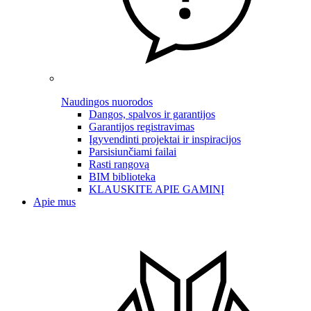
Naudingos nuorodos
Dangos, spalvos ir garantijos
Garantijos registravimas
Įgyvendinti projektai ir inspiracijos
Parsisiunčiami failai
Rasti rangovą
BIM biblioteka
KLAUSKITE APIE GAMINĮ
Apie mus