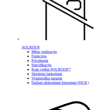
SOLROOF
Mūsų realizacija
Funkcijos
Privalumai
Specifikacija
Kaip veikia SOLROOF?
Skirtiniai lankstiniai
Visapusiška parama
Dažnai užduodami klausimai (DUK)