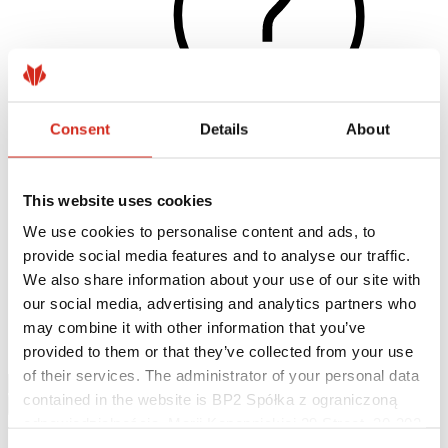
Consent
Details
About
Naudingos nuorodos
This website uses cookies
Dangos, spalvos ir garantijos
Garantijos registravimas
We use cookies to personalise content and ads, to
Įgyvendinti projektai ir inspiracijos
provide social media features and to analyse our traffic.
Parsisiunčiami failai
Rasti rangovą
We also share information about your use of our site with
Kur įsigyti?
our social media, advertising and analytics partners who
BIM bibliotekos
may combine it with other information that you’ve
Parsisiųsti
Kontaktai
provided to them or that they’ve collected from your use
of their services. The administrator of your personal data
contained in the website is BP2 Spółka z ograniczoną
odpowiedzialnością, Marii Konopnickiej 29 Street, 30-302
Kraków. KRS 0000369912, NIP 6762431701, REGON