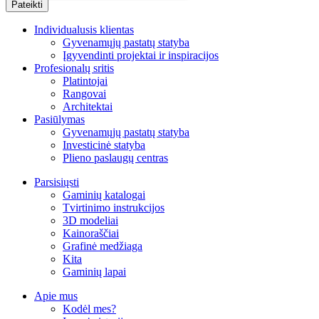
Individualusis klientas
Gyvenamųjų pastatų statyba
Įgyvendinti projektai ir inspiracijos
Profesionalų sritis
Platintojai
Rangovai
Architektai
Pasiūlymas
Gyvenamųjų pastatų statyba
Investicinė statyba
Plieno paslaugų centras
Parsisiųsti
Gaminių katalogai
Tvirtinimo instrukcijos
3D modeliai
Kainoraščiai
Grafinė medžiaga
Kita
Gaminių lapai
Apie mus
Kodėl mes?