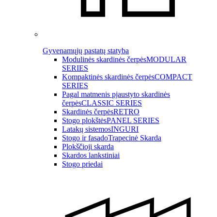
Gyvenamųjų pastatų statyba
Modulinės skardinės čerpės
MODULAR
SERIES
Kompaktinės skardinės čerpės
COMPACT
SERIES
Pagal matmenis pjaustyto skardinės
čerpės
CLASSIC SERIES
Skardinės čerpės
RETRO
Stogo plokštės
PANEL SERIES
Latakų sistemos
INGURI
Stogo ir fasado
Trapecinė Skarda
Plokščioji skarda
Skardos lankstiniai
Stogo priedai