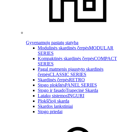
Gyvenamųjų pastatų statyba
Modulinės skardinės čerpės
MODULAR
SERIES
Kompaktinės skardinės čerpės
COMPACT
SERIES
Pagal matmenis pjaustyto skardinės
čerpės
CLASSIC SERIES
Skardinės čerpės
RETRO
Stogo plokštės
PANEL SERIES
Stogo ir fasado
Trapecinė Skarda
Latakų sistemos
INGURI
Plokščioji skarda
Skardos lankstiniai
Stogo priedai