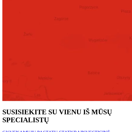
SUSISIEKITE SU VIENU IŠ MŪSŲ
SPECIALISTŲ