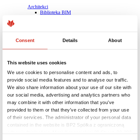
Architekci
Biblioteka BIM
Modele 3D
Plugin Revit BP2
Consent
Details
About
This website uses cookies
We use cookies to personalise content and ads, to
provide social media features and to analyse our traffic.
We also share information about your use of our site with
our social media, advertising and analytics partners who
may combine it with other information that you’ve
provided to them or that they’ve collected from your use
of their services. The administrator of your personal data
contained in the website is BP2 Spółka z ograniczoną
Pomocne linki
Powłoki, kolorystyka i gwarancje
odpowiedzialnością, Marii Konopnickiej 29 Street, 30-302
Rejestracja gwarancji
Kraków. KRS 0000369912, NIP 6762431701, REGON