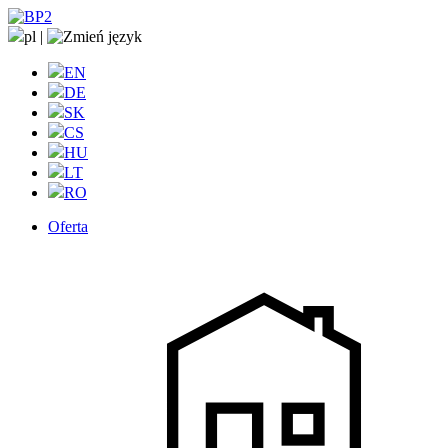
pl
|
EN
DE
SK
CS
HU
LT
RO
Oferta