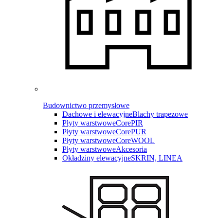
Budownictwo przemysłowe
Dachowe i elewacyjne
Blachy trapezowe
Płyty warstwowe
CorePIR
Płyty warstwowe
CorePUR
Płyty warstwowe
CoreWOOL
Płyty warstwowe
Akcesoria
Okładziny elewacyjne
SKRIN, LINEA