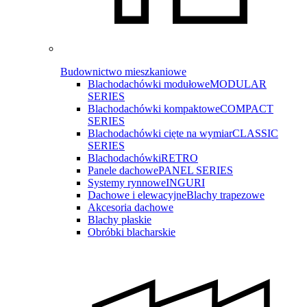
Budownictwo mieszkaniowe
Blachodachówki modułowe
MODULAR
SERIES
Blachodachówki kompaktowe
COMPACT
SERIES
Blachodachówki cięte na wymiar
CLASSIC
SERIES
Blachodachówki
RETRO
Panele dachowe
PANEL SERIES
Systemy rynnowe
INGURI
Dachowe i elewacyjne
Blachy trapezowe
Akcesoria dachowe
Blachy płaskie
Obróbki blacharskie