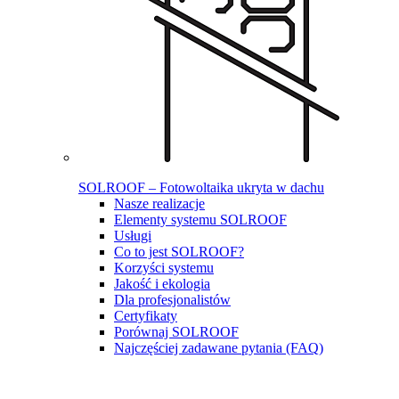
SOLROOF – Fotowoltaika ukryta w dachu
Nasze realizacje
Elementy systemu SOLROOF
Usługi
Co to jest SOLROOF?
Korzyści systemu
Jakość i ekologia
Dla profesjonalistów
Certyfikaty
Porównaj SOLROOF
Najczęściej zadawane pytania (FAQ)