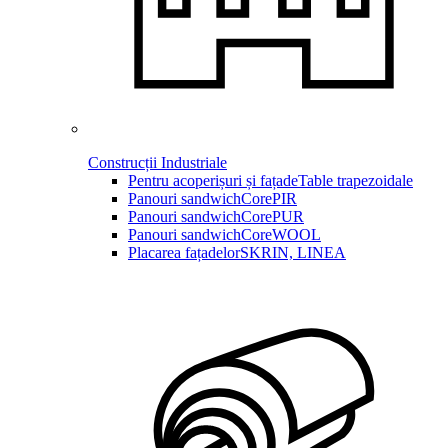
Construcții Industriale
Pentru acoperișuri și fațade
Table trapezoidale
Panouri sandwich
CorePIR
Panouri sandwich
CorePUR
Panouri sandwich
CoreWOOL
Placarea fațadelor
SKRIN, LINEA