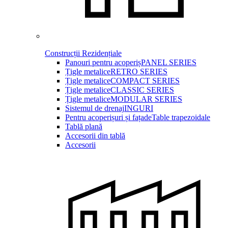
Construcții Rezidențiale
Panouri pentru acoperiș
PANEL SERIES
Țigle metalice
RETRO SERIES
Țigle metalice
COMPACT SERIES
Țigle metalice
CLASSIC SERIES
Țigle metalice
MODULAR SERIES
Sistemul de drenaj
INGURI
Pentru acoperișuri și fațade
Table trapezoidale
Tablă plană
Accesorii din tablă
Accesorii