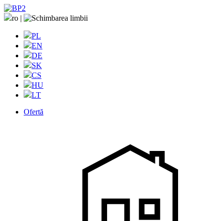
ro
|
PL
EN
DE
SK
CS
HU
LT
Ofertă