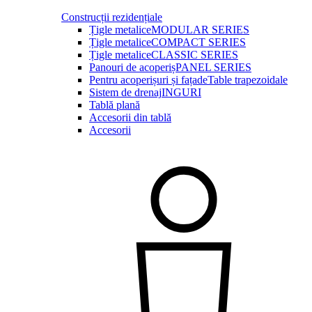
Construcții rezidențiale
Țigle metalice
MODULAR SERIES
Țigle metalice
COMPACT SERIES
Țigle metalice
CLASSIC SERIES
Panouri de acoperiș
PANEL SERIES
Pentru acoperișuri și fațade
Table trapezoidale
Sistem de drenaj
INGURI
Tablă plană
Accesorii din tablă
Accesorii