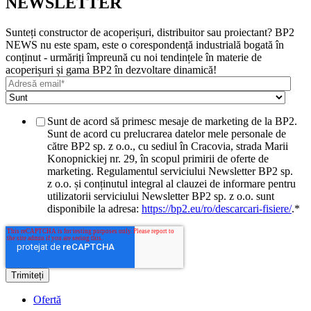
NEWSLETTER
Sunteți constructor de acoperișuri, distribuitor sau proiectant? BP2
NEWS nu este spam, este o corespondență industrială bogată în
conținut - urmăriți împreună cu noi tendințele în materie de
acoperișuri și gama BP2 în dezvoltare dinamică!
Sunt de acord să primesc mesaje de marketing de la BP2.
Sunt de acord cu prelucrarea datelor mele personale de
către BP2 sp. z o.o., cu sediul în Cracovia, strada Marii
Konopnickiej nr. 29, în scopul primirii de oferte de
marketing. Regulamentul serviciului Newsletter BP2 sp.
z o.o. și conținutul integral al clauzei de informare pentru
utilizatorii serviciului Newsletter BP2 sp. z o.o. sunt
disponibile la adresa:
https://bp2.eu/ro/descarcari-fisiere/
.
*
Ofertă