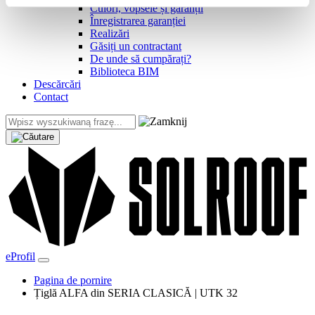
Culori, vopsele și garanții
Înregistrarea garanției
Realizări
Găsiți un contractant
De unde să cumpărați?
Biblioteca BIM
Descărcări
Contact
eProfil
Pagina de pornire
Țiglă ALFA din SERIA CLASICĂ | UTK 32