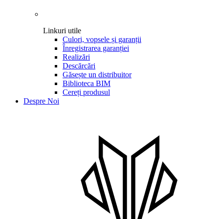
Linkuri utile
Culori, vopsele și garanții
Înregistrarea garanției
Realizări
Descărcări
Găsește un distribuitor
Biblioteca BIM
Cereți produsul
Despre Noi