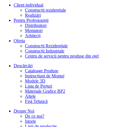
Client individual
Construcții rezidențiale
Realizări
Pentru Profesioniști
Distribuitori
Montatori
Arhitecți
Oferta
Construcții Rezidențiale
Construcții Industriale
Centru de servicii pentru produse din oțel
Descărcări
Cataloage Produse
Instrucțiuni de Montaj
Modele 3D
Lista de Prețuri
Materiale Grafice BP2
Altele
Fișă Tehnică
Despre Noi
De ce noi?
Istorie
Linii de producție