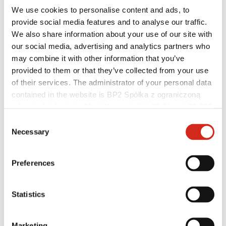
Program Lojalnościowy BPoints
We use cookies to personalise content and ads, to
Strefa klienta – eProfil
provide social media features and to analyse our traffic.
Pliki do pobrania
Oferta marketingowa
We also share information about your use of our site with
Program BP2 50:50
our social media, advertising and analytics partners who
Optymalizuj dach z ROOF’R
may combine it with other information that you’ve
provided to them or that they’ve collected from your use
of their services. The administrator of your personal data
contained in the website is BP2 Spółka z ograniczoną
odpowiedzialnością, Marii Konopnickiej 29 Street, 30-302
Kraków. KRS 0000369912, NIP 6762431701, REGON
Consent
121387608.
Necessary
Selection
Preferences
Statistics
Wykonawcy
Marketing