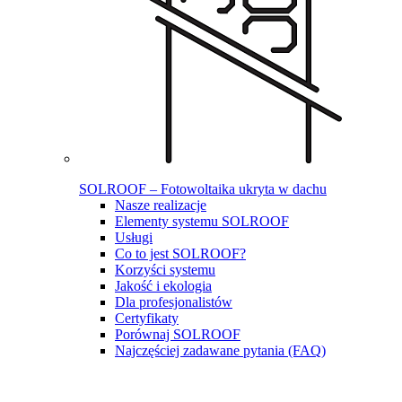
SOLROOF – Fotowoltaika ukryta w dachu
Nasze realizacje
Elementy systemu SOLROOF
Usługi
Co to jest SOLROOF?
Korzyści systemu
Jakość i ekologia
Dla profesjonalistów
Certyfikaty
Porównaj SOLROOF
Najczęściej zadawane pytania (FAQ)