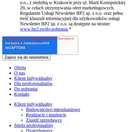
o.o., z siedzibą w Krakowie przy ul. Marii Konopnickiej
29, w celach otrzymywania ofert marketingowych.
Regulamin Usługi Newsletter BP2 sp. z o.o. oraz pełna
treść klauzuli informacyjnej dla użytkowników usługi
Newsletter BP2 sp. z o.o. są dostępne na stronie:
www.bp2.eu/do-pobrania
.
*
Oferta
O nas
Klient indywidualny
Dla profesjonalistów
Do pobrania
Kontakt
Klient indywidualny
Budownictwo mieszkaniowe
Realizacje i inspiracje
Znajdź sprzedawcę
Strefa profesjonalisty
Dystrybutorzy