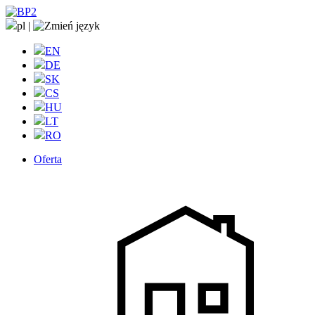
pl
|
EN
DE
SK
CS
HU
LT
RO
Oferta