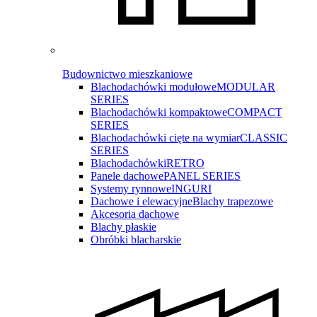
Budownictwo mieszkaniowe
Blachodachówki modułowe
MODULAR
SERIES
Blachodachówki kompaktowe
COMPACT
SERIES
Blachodachówki cięte na wymiar
CLASSIC
SERIES
Blachodachówki
RETRO
Panele dachowe
PANEL SERIES
Systemy rynnowe
INGURI
Dachowe i elewacyjne
Blachy trapezowe
Akcesoria dachowe
Blachy płaskie
Obróbki blacharskie