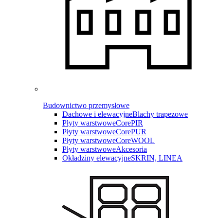
Budownictwo przemysłowe
Dachowe i elewacyjne
Blachy trapezowe
Płyty warstwowe
CorePIR
Płyty warstwowe
CorePUR
Płyty warstwowe
CoreWOOL
Płyty warstwowe
Akcesoria
Okładziny elewacyjne
SKRIN, LINEA