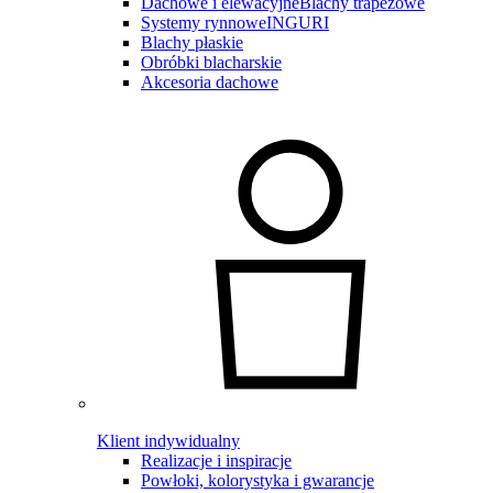
Dachowe i elewacyjne
Blachy trapezowe
Systemy rynnowe
INGURI
Blachy płaskie
Obróbki blacharskie
Akcesoria dachowe
Klient indywidualny
Realizacje i inspiracje
Powłoki, kolorystyka i gwarancje