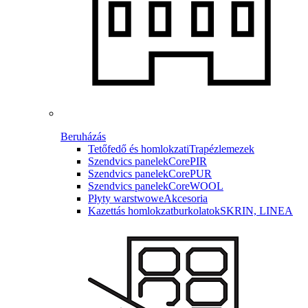
Beruházás
Tetőfedő és homlokzati
Trapézlemezek
Szendvics panelek
CorePIR
Szendvics panelek
CorePUR
Szendvics panelek
CoreWOOL
Płyty warstwowe
Akcesoria
Kazettás homlokzatburkolatok
SKRIN, LINEA