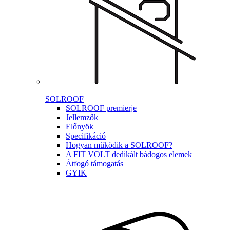
SOLROOF
SOLROOF premierje
Jellemzők
Előnyök
Specifikáció
Hogyan működik a SOLROOF?
A FIT VOLT dedikált bádogos elemek
Átfogó támogatás
GYIK