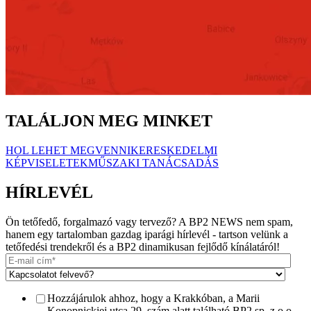
TALÁLJON MEG MINKET
HOL LEHET MEGVENNI
KERESKEDELMI
KÉPVISELETEK
MŰSZAKI TANÁCSADÁS
HÍRLEVÉL
Ön tetőfedő, forgalmazó vagy tervező? A BP2 NEWS nem spam,
hanem egy tartalomban gazdag iparági hírlevél - tartson velünk a
tetőfedési trendekről és a BP2 dinamikusan fejlődő kínálatáról!
Hozzájárulok ahhoz, hogy a Krakkóban, a Marii
Konopnickiej utca 29. szám alatt található BP2 sp. z o.o.