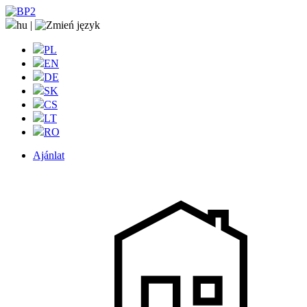
hu
|
PL
EN
DE
SK
CS
LT
RO
Ajánlat