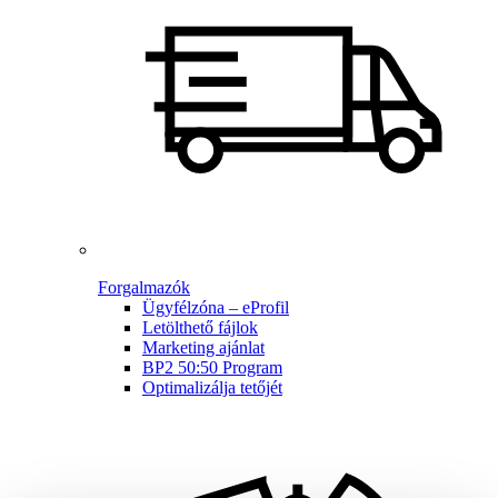
Forgalmazók
Ügyfélzóna – eProfil
Letölthető fájlok
Marketing ajánlat
BP2 50:50 Program
Optimalizálja tetőjét