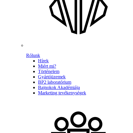
Rólunk
Hírek
Miért mi?
Történelem
Gyártóüzemek
BP2 laboratórium
Bajnokok Akadémiája
Marketing tevékenységek