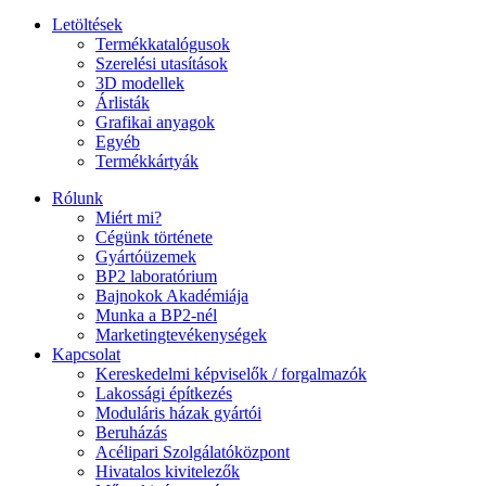
Letöltések
Termékkatalógusok
Szerelési utasítások
3D modellek
Árlisták
Grafikai anyagok
Egyéb
Termékkártyák
Rólunk
Miért mi?
Cégünk története
Gyártóüzemek
BP2 laboratórium
Bajnokok Akadémiája
Munka a BP2-nél
Marketingtevékenységek
Kapcsolat
Kereskedelmi képviselők / forgalmazók
Lakossági építkezés
Moduláris házak gyártói
Beruházás
Acélipari Szolgálatóközpont
Hivatalos kivitelezők