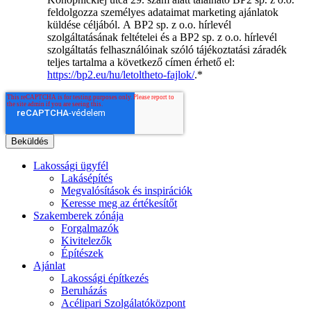
feldolgozza személyes adataimat marketing ajánlatok
küldése céljából. A BP2 sp. z o.o. hírlevél
szolgáltatásának feltételei és a BP2 sp. z o.o. hírlevél
szolgáltatás felhasználóinak szóló tájékoztatási záradék
teljes tartalma a következő címen érhető el:
https://bp2.eu/hu/letoltheto-fajlok/
.
*
Lakossági ügyfél
Lakásépítés
Megvalósítások és inspirációk
Keresse meg az értékesítőt
Szakemberek zónája
Forgalmazók
Kivitelezők
Építészek
Ajánlat
Lakossági építkezés
Beruházás
Acélipari Szolgálatóközpont