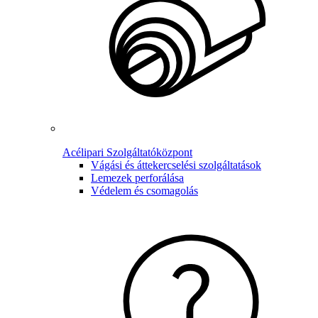
Acélipari Szolgáltatóközpont
Vágási és áttekercselési szolgáltatások
Lemezek perforálása
Védelem és csomagolás