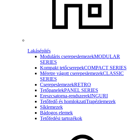
Lakásépítés
Moduláris cserepeslemezek
MODULAR
SERIES
Kompakt tetőcserepek
COMPACT SERIES
Méretre vágott cserepeslemezek
CLASSIC
SERIES
Cserepeslemezek
RETRO
Tetőpanelek
PANEL SERIES
Ereszcsatorna-rendszerek
INGURI
Tetőfedő és homlokzati
Trapézlemezek
Síklemezek
Bádogos elemek
Tetőfedési tartozékok