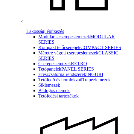
Lakossági építkezés
Moduláris cserepeslemezek
MODULAR
SERIES
Kompakt tetőcserepek
COMPACT SERIES
Méretre vágott cserepeslemezek
CLASSIC
SERIES
Cserepeslemezek
RETRO
Tetőpanelek
PANEL SERIES
Ereszcsatorna-rendszerek
INGURI
Tetőfedő és homlokzati
Trapézlemezek
Síklemezek
Bádogos elemek
Tetőfedési tartozékok