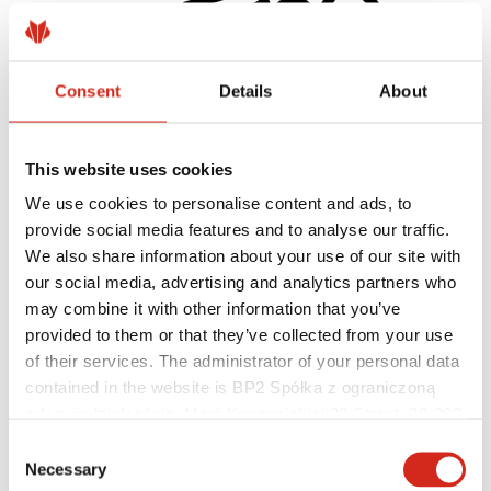
Consent
Details
About
This website uses cookies
We use cookies to personalise content and ads, to
provide social media features and to analyse our traffic.
We also share information about your use of our site with
Kivitelezők
Bajnokok Akadémiája
our social media, advertising and analytics partners who
Gyakorlati képzés
may combine it with other information that you’ve
Mobil Bajnokok Akadémiája
provided to them or that they’ve collected from your use
Szerelési útmutatók
Műszaki támogatás
of their services. The administrator of your personal data
MASTER ROOFER
contained in the website is BP2 Spółka z ograniczoną
Letölthető fájlok
odpowiedzialnością, Marii Konopnickiej 29 Street, 30-302
Optimalizálja tetőjét
Kraków. KRS 0000369912, NIP 6762431701, REGON
Consent
121387608.
Necessary
Selection