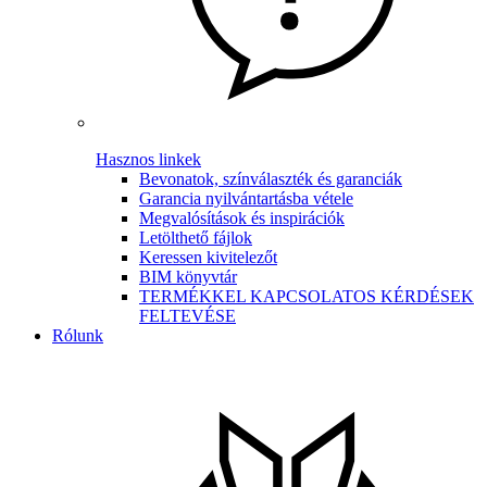
Hasznos linkek
Bevonatok, színválaszték és garanciák
Garancia nyilvántartásba vétele
Megvalósítások és inspirációk
Letölthető fájlok
Keressen kivitelezőt
BIM könyvtár
TERMÉKKEL KAPCSOLATOS KÉRDÉSEK
FELTEVÉSE
Rólunk