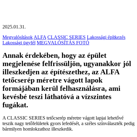
2025.01.31.
Megvalósítások
ALFA
CLASSIC SERIES
Lakossági építkezés
Lakossági ügyfél
MEGVALÓSÍTÁS FOTÓ
Annak érdekében, hogy az épület
megjelenése felfrissüljön, ugyanakkor jól
illeszkedjen az építészethez, az ALFA
tetőcserép méretre vágott lapok
formájában kerül felhasználásra, ami
kevésbé teszi láthatóvá a vízszintes
fugákat.
A CLASSIC SERIES tetőcserép méretre vágott lapjai lehetővé
teszik nagy tetőfelületek gyors lefedését, a széles színválaszték pedig
bármilyen homlokzathoz illeszkedik.