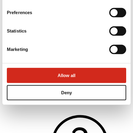
Preferences
Statistics
Marketing
Allow all
Építészek
BIM könyvtárak
3D modellek
Deny
Revit BP2 plugin