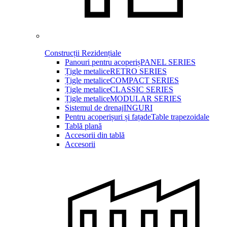
Construcții Rezidențiale
Panouri pentru acoperiș
PANEL SERIES
Țigle metalice
RETRO SERIES
Țigle metalice
COMPACT SERIES
Țigle metalice
CLASSIC SERIES
Țigle metalice
MODULAR SERIES
Sistemul de drenaj
INGURI
Pentru acoperișuri și fațade
Table trapezoidale
Tablă plană
Accesorii din tablă
Accesorii