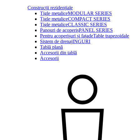
Construcții rezidențiale
Țigle metalice
MODULAR SERIES
Țigle metalice
COMPACT SERIES
Țigle metalice
CLASSIC SERIES
Panouri de acoperiș
PANEL SERIES
Pentru acoperișuri și fațade
Table trapezoidale
Sistem de drenaj
INGURI
Tablă plană
Accesorii din tablă
Accesorii