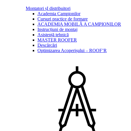
Montatori șI distribuitori
Academia Campionilor
Cursuri practice de formare
ACADEMIA MOBILĂ A CAMPIONILOR
Instrucțiuni de montaj
Asistență tehnică
MASTER ROOFER
Descărcări
Optimizarea Acoperișului – ROOF’R