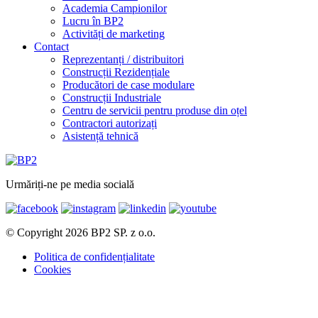
Academia Campionilor
Lucru în BP2
Activități de marketing
Contact
Reprezentanți / distribuitori
Construcții Rezidențiale
Producători de case modulare
Construcții Industriale
Centru de servicii pentru produse din oțel
Contractori autorizați
Asistență tehnică
Urmăriți-ne pe media socială
© Copyright 2026 BP2 SP. z o.o.
Politica de confidențialitate
Cookies