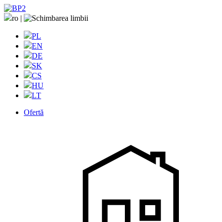
ro
|
PL
EN
DE
SK
CS
HU
LT
Ofertă