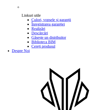
Linkuri utile
Culori, vopsele și garanții
Înregistrarea garanției
Realizări
Descărcări
Găsește un distribuitor
Biblioteca BIM
Cereți produsul
Despre Noi