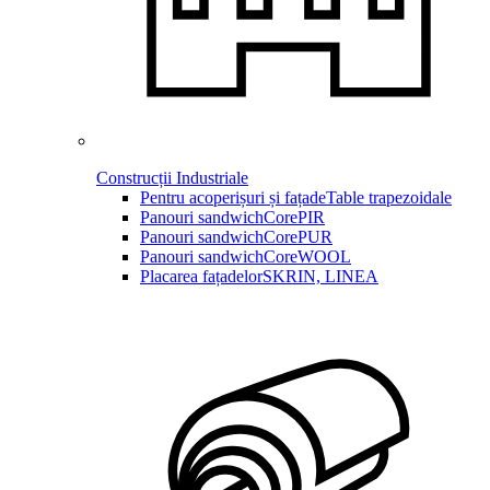
Construcții Industriale
Pentru acoperișuri și fațade
Table trapezoidale
Panouri sandwich
CorePIR
Panouri sandwich
CorePUR
Panouri sandwich
CoreWOOL
Placarea fațadelor
SKRIN, LINEA