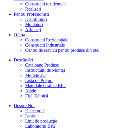
Construcții rezidențiale
Realizări
Pentru Profesioniști
Distribuitori
Montatori
Arhitecți
Oferta
Construcții Rezidențiale
Construcții Industriale
Centru de servicii pentru produse din oțel
Descărcări
Cataloage Produse
Instrucțiuni de Montaj
Modele 3D
Lista de Prețuri
Materiale Grafice BP2
Altele
Fișă Tehnică
Despre Noi
De ce noi?
Istorie
Linii de producție
Laboratorul BP2