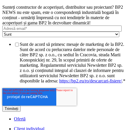
Sunteți constructor de acoperișuri, distribuitor sau proiectant? BP2
NEWS nu este spam, este o corespondență industrială bogată în
conținut - urmăriți împreună cu noi tendințele în materie de
acoperișuri și gama BP2 în dezvoltare dinamică!
Sunt de acord să primesc mesaje de marketing de la BP2.
Sunt de acord cu prelucrarea datelor mele personale de
către BP2 sp. z o.o., cu sediul în Cracovia, strada Marii
Konopnickiej nr. 29, în scopul primirii de oferte de
marketing. Regulamentul serviciului Newsletter BP2 sp.
z o.o. și conținutul integral al clauzei de informare pentru
utilizatorii serviciului Newsletter BP2 sp. z o.o. sunt
disponibile la adresa:
https://bp2.eu/ro/descarcari-fisiere/
.
*
Ofertă
Client individual