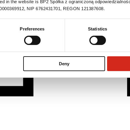
ned in the website is BP2 Spółka z ograniczoną odpowiedzialnośc
S 0000369912, NIP 6762431701, REGON 121387608.
Preferences
Statistics
Deny