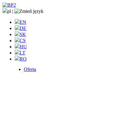
pl
|
EN
DE
SK
CS
HU
LT
RO
Oferta