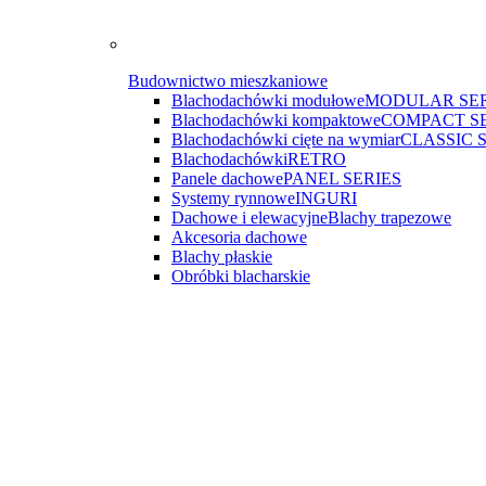
Budownictwo mieszkaniowe
Blachodachówki modułowe
MODULAR SER
Blachodachówki kompaktowe
COMPACT S
Blachodachówki cięte na wymiar
CLASSIC 
Blachodachówki
RETRO
Panele dachowe
PANEL SERIES
Systemy rynnowe
INGURI
Dachowe i elewacyjne
Blachy trapezowe
Akcesoria dachowe
Blachy płaskie
Obróbki blacharskie