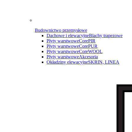
Budownictwo przemysłowe
Dachowe i elewacyjne
Blachy trapezowe
Płyty warstwowe
CorePIR
Płyty warstwowe
CorePUR
Płyty warstwowe
CoreWOOL
Płyty warstwowe
Akcesoria
Okładziny elewacyjne
SKRIN, LINEA