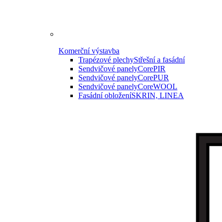
Komerční výstavba
Trapézové plechy
Střešní a fasádní
Sendvičové panely
CorePIR
Sendvičové panely
CorePUR
Sendvičové panely
CoreWOOL
Fasádní obložení
SKRIN, LINEA