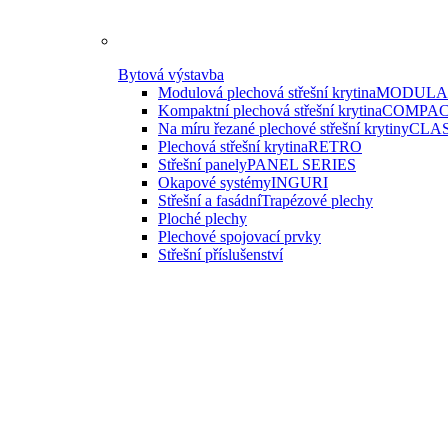
Bytová výstavba
Modulová plechová střešní krytina
MODULAR
Kompaktní plechová střešní krytina
COMPAC
Na míru řezané plechové střešní krytiny
CLAS
Plechová střešní krytina
RETRO
Střešní panely
PANEL SERIES
Okapové systémy
INGURI
Střešní a fasádní
Trapézové plechy
Ploché plechy
Plechové spojovací prvky
Střešní příslušenství