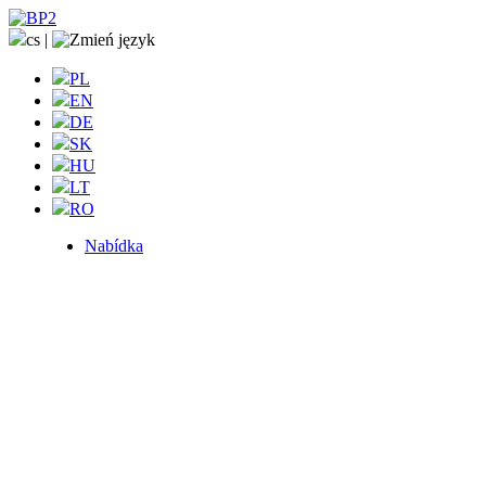
cs
|
PL
EN
DE
SK
HU
LT
RO
Nabídka