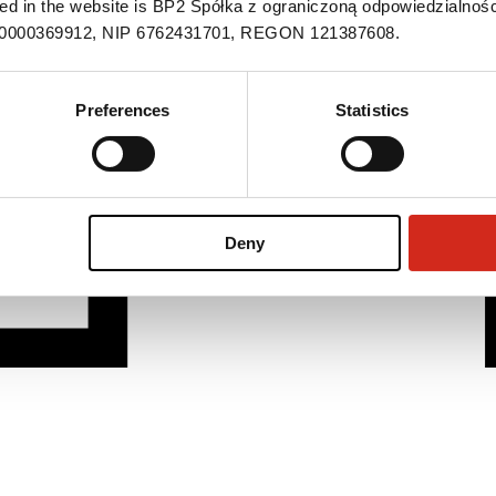
ned in the website is BP2 Spółka z ograniczoną odpowiedzialnośc
S 0000369912, NIP 6762431701, REGON 121387608.
Preferences
Statistics
Deny