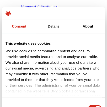
Montatori șI distribuitori
Academia Campionilor
Cursuri practice de formare
ACADEMIA MOBILĂ A CAMPIONILOR
Instrucțiuni de montaj
Consent
Details
About
Asistență tehnică
MASTER ROOFER
Descărcări
Optimizarea Acoperișului – ROOF’R
This website uses cookies
We use cookies to personalise content and ads, to
provide social media features and to analyse our traffic.
We also share information about your use of our site with
our social media, advertising and analytics partners who
may combine it with other information that you’ve
provided to them or that they’ve collected from your use
of their services. The administrator of your personal data
contained in the website is BP2 Spółka z ograniczoną
odpowiedzialnością, Marii Konopnickiej 29 Street, 30-302
Kraków. KRS 0000369912, NIP 6762431701, REGON
Consent