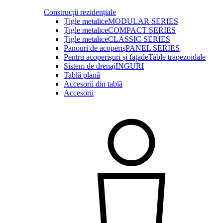
Construcții rezidențiale
Țigle metalice
MODULAR SERIES
Țigle metalice
COMPACT SERIES
Țigle metalice
CLASSIC SERIES
Panouri de acoperiș
PANEL SERIES
Pentru acoperișuri și fațade
Table trapezoidale
Sistem de drenaj
INGURI
Tablă plană
Accesorii din tablă
Accesorii