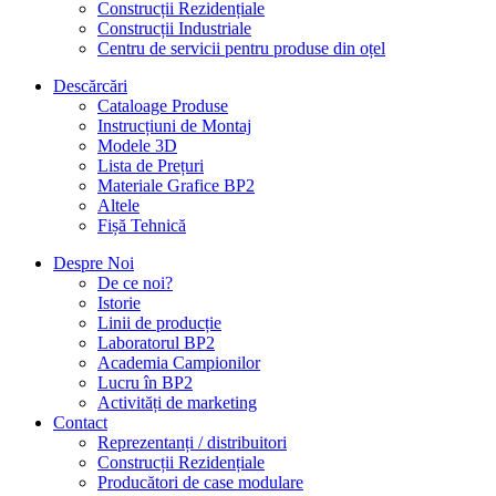
Construcții Rezidențiale
Construcții Industriale
Centru de servicii pentru produse din oțel
Descărcări
Cataloage Produse
Instrucțiuni de Montaj
Modele 3D
Lista de Prețuri
Materiale Grafice BP2
Altele
Fișă Tehnică
Despre Noi
De ce noi?
Istorie
Linii de producție
Laboratorul BP2
Academia Campionilor
Lucru în BP2
Activități de marketing
Contact
Reprezentanți / distribuitori
Construcții Rezidențiale
Producători de case modulare