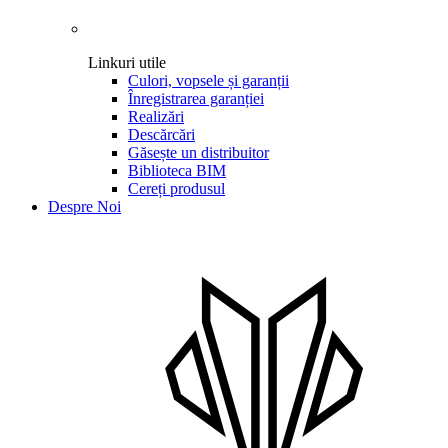
Linkuri utile
Culori, vopsele și garanții
Înregistrarea garanției
Realizări
Descărcări
Găsește un distribuitor
Biblioteca BIM
Cereți produsul
Despre Noi