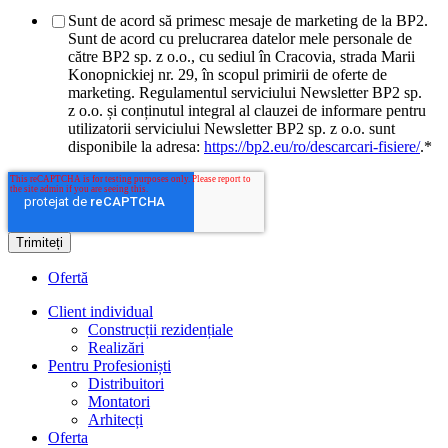
Sunt de acord să primesc mesaje de marketing de la BP2.
Sunt de acord cu prelucrarea datelor mele personale de
către BP2 sp. z o.o., cu sediul în Cracovia, strada Marii
Konopnickiej nr. 29, în scopul primirii de oferte de
marketing. Regulamentul serviciului Newsletter BP2 sp.
z o.o. și conținutul integral al clauzei de informare pentru
utilizatorii serviciului Newsletter BP2 sp. z o.o. sunt
disponibile la adresa:
https://bp2.eu/ro/descarcari-fisiere/
.
*
Ofertă
Client individual
Construcții rezidențiale
Realizări
Pentru Profesioniști
Distribuitori
Montatori
Arhitecți
Oferta