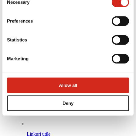
121387608.
Necessary
Selection
Arhitecți
Preferences
Biblioteca BIM
Modele 3D
Revit BP2 Plugin
Statistics
Marketing
Allow all
Deny
Linkuri utile