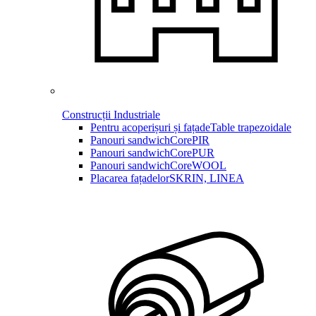
Construcții Industriale
Pentru acoperișuri și fațade
Table trapezoidale
Panouri sandwich
CorePIR
Panouri sandwich
CorePUR
Panouri sandwich
CoreWOOL
Placarea fațadelor
SKRIN, LINEA