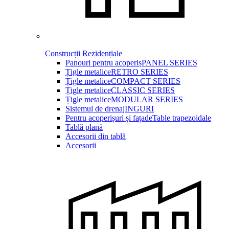
Construcții Rezidențiale
Panouri pentru acoperiș
PANEL SERIES
Țigle metalice
RETRO SERIES
Țigle metalice
COMPACT SERIES
Țigle metalice
CLASSIC SERIES
Țigle metalice
MODULAR SERIES
Sistemul de drenaj
INGURI
Pentru acoperișuri și fațade
Table trapezoidale
Tablă plană
Accesorii din tablă
Accesorii