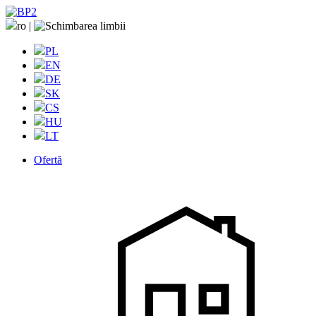
ro
|
PL
EN
DE
SK
CS
HU
LT
Ofertă