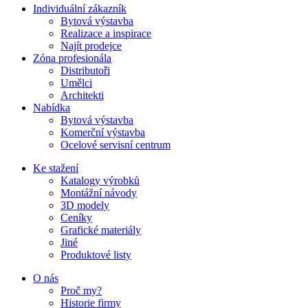
Individuální zákazník
Bytová výstavba
Realizace a inspirace
Najít prodejce
Zóna profesionála
Distributoři
Umělci
Architekti
Nabídka
Bytová výstavba
Komerční výstavba
Ocelové servisní centrum
Ke stažení
Katalogy výrobků
Montážní návody
3D modely
Ceníky
Grafické materiály
Jiné
Produktové listy
O nás
Proč my?
Historie firmy