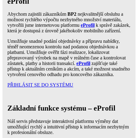
eProfil
Abychom zajistili zákazníkům
BP2
nejkvalitnější obsluhu a
možnost rychlého výpočtu nezbytného množství materiálu,
vytvořili jsme internetovou platformu
eProfil
k správě zakázek,
která je dostupná z úrovně jakéhokoliv mobilního zařízení.
Umožňuje snadné podání objednávky a přípravu nabídky,
téměř neomezenou kontrolu nad podanou objednávkou a
platbami. Umožňuje ověřit fázi realizace, lokalizovat
přepravovaný výrobek na mapě v reálném čase a kontrolovat
zůstatek, platby a historii transakcí.
eProfil
zajišťuje také
přístup k aktuálním ceníkům a akcím, a také možnost snadného
vytvoření cenového odhadu pro koncového zákazníka.
PŘIHLÁSIT SE DO SYSTÉMU
Základní funkce systému – eProfil
Náš servis představuje interaktivní platformu výměny dat
umožňující rychlý a intuitivní přístup k informacím nezbytným
k profesionální obsluze.