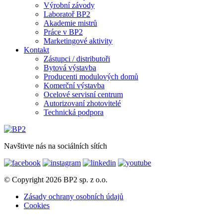
Výrobní závody
Laboratoř BP2
Akademie mistrů
Práce v BP2
Marketingové aktivity
Kontakt
Zástupci / distributoři
Bytová výstavba
Producenti modulových domů
Komerční výstavba
Ocelové servisní centrum
Autorizovaní zhotovitelé
Technická podpora
Navštivte nás na sociálních sítích
© Copyright 2026 BP2 sp. z o.o.
Zásady ochrany osobních údajů
Cookies