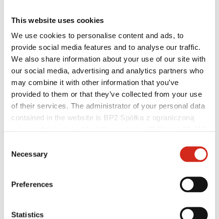
This website uses cookies
We use cookies to personalise content and ads, to
provide social media features and to analyse our traffic.
We also share information about your use of our site with
our social media, advertising and analytics partners who
may combine it with other information that you’ve
provided to them or that they’ve collected from your use
of their services. The administrator of your personal data
Architekti
Knihovny BIM
contained in the website is BP2 Spółka z ograniczoną
3D Modely
odpowiedzialnością, Marii Konopnickiej 29 Street, 30-302
Plugin Revit BP2
Kraków. KRS 0000369912, NIP 6762431701, REGON
Consent
121387608.
Necessary
Selection
Preferences
Statistics