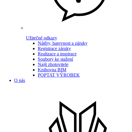
Užitečné odkazy
Nátěry, barevnost a záruky
Registrace záruky
Realizace a inspirace
Soubory ke stažení
Najít zhotovitele
Knihovna BIM
POPTAT VÝROBEK
O nás