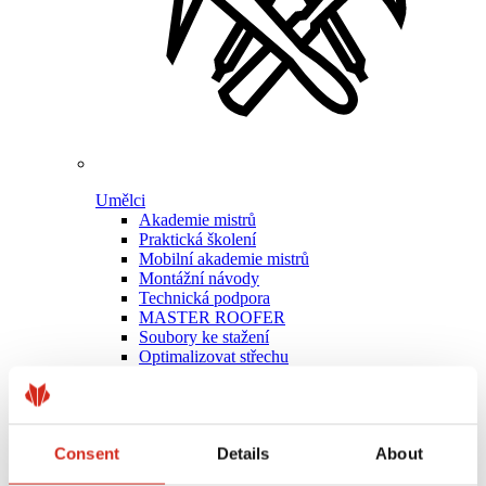
Umělci
Akademie mistrů
Praktická školení
Mobilní akademie mistrů
Montážní návody
Technická podpora
MASTER ROOFER
Soubory ke stažení
Optimalizovat střechu
Consent
Details
About