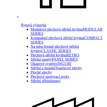
Bytová výstavba
Modulová plechová střešní krytina
MODULAR
SERIES
Kompaktní plechová střešní krytina
COMPACT
SERIES
Na míru řezané plechové střešní
krytiny
CLASSIC SERIES
Plechová střešní krytina
RETRO
Střešní panely
PANEL SERIES
Okapové systémy
INGURI
Střešní a fasádní
Trapézové plechy
Ploché plechy
Plechové spojovací prvky
Střešní příslušenství