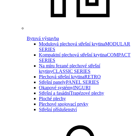
Bytová výstavba
Modulová plechová střešní krytina
MODULAR
SERIES
Kompaktní plechová střešní krytina
COMPACT
SERIES
Na míru řezané plechové střešní
krytiny
CLASSIC SERIES
Plechová střešní krytina
RETRO
Střešní panely
PANEL SERIES
Okapové systémy
INGURI
Střešní a fasádní
Trapézové plechy
Ploché plechy
Plechové spojovací prvky
Střešní příslušenství