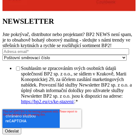
NEWSLETTER
Jste pokrývač, distributor nebo projektant? BP2 NEWS není spam,
je to obsahově bohatý oborový mailing - sledujte s námi trendy ve
střešních krytinách a rychle se rozšiřující sortiment BP2!
Souhlasím se zpracováním svých osobních údajů
společností BP2 sp. z o.o., se sídlem v Krakově, Marii
Konopnickiej 29, za účelem zasílání marketingových
nabídek. Provozní řád služby Newsletter BP2 sp. z o.o. a
úplný obsah informační doložky pro uživatele služby
Newsletter BP2 sp. z o.o. jsou k dispozici na adrese:
https://bp2.eu/cs/ke-stazeni/
.
*