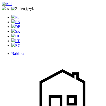
cs
|
PL
EN
DE
SK
HU
LT
RO
Nabídka