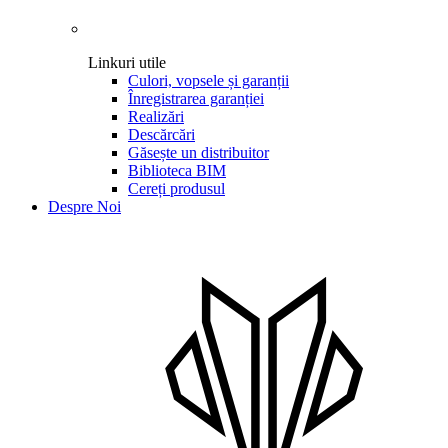
Linkuri utile
Culori, vopsele și garanții
Înregistrarea garanției
Realizări
Descărcări
Găsește un distribuitor
Biblioteca BIM
Cereți produsul
Despre Noi