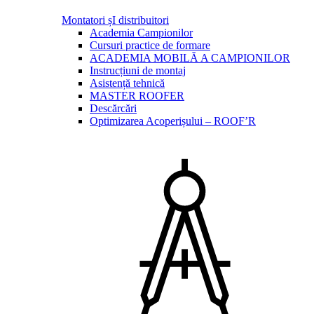
Montatori șI distribuitori
Academia Campionilor
Cursuri practice de formare
ACADEMIA MOBILĂ A CAMPIONILOR
Instrucțiuni de montaj
Asistență tehnică
MASTER ROOFER
Descărcări
Optimizarea Acoperișului – ROOF’R