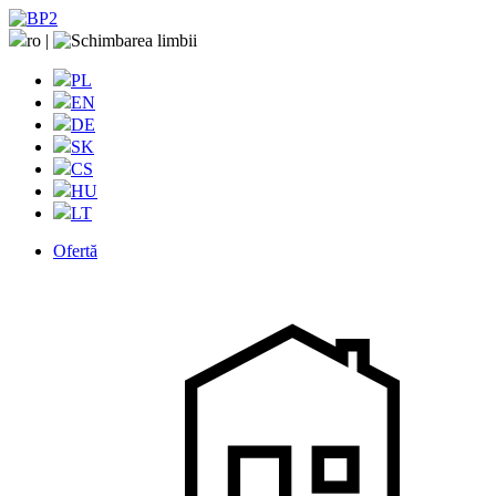
ro
|
PL
EN
DE
SK
CS
HU
LT
Ofertă