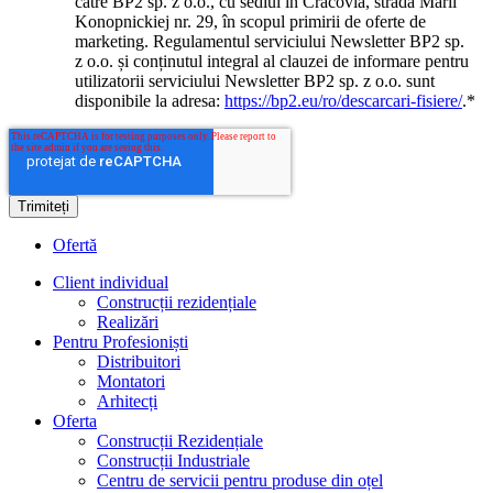
către BP2 sp. z o.o., cu sediul în Cracovia, strada Marii
Konopnickiej nr. 29, în scopul primirii de oferte de
marketing. Regulamentul serviciului Newsletter BP2 sp.
z o.o. și conținutul integral al clauzei de informare pentru
utilizatorii serviciului Newsletter BP2 sp. z o.o. sunt
disponibile la adresa:
https://bp2.eu/ro/descarcari-fisiere/
.
*
Ofertă
Client individual
Construcții rezidențiale
Realizări
Pentru Profesioniști
Distribuitori
Montatori
Arhitecți
Oferta
Construcții Rezidențiale
Construcții Industriale
Centru de servicii pentru produse din oțel