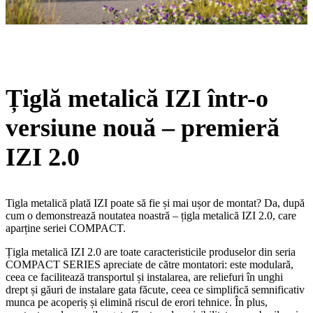
Țiglă metalică IZI într-o
versiune nouă – premieră
IZI 2.0
Tigla metalică plată IZI poate să fie și mai ușor de montat? Da, după
cum o demonstrează noutatea noastră – țigla metalică IZI 2.0, care
aparține seriei COMPACT.
Țigla metalică IZI 2.0 are toate caracteristicile produselor din seria
COMPACT SERIES apreciate de către montatori: este modulară,
ceea ce facilitează transportul și instalarea, are reliefuri în unghi
drept și găuri de instalare gata făcute, ceea ce simplifică semnificativ
munca pe acoperiș și elimină riscul de erori tehnice. În plus,