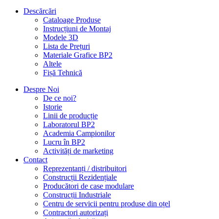
Descărcări
Cataloage Produse
Instrucțiuni de Montaj
Modele 3D
Lista de Prețuri
Materiale Grafice BP2
Altele
Fișă Tehnică
Despre Noi
De ce noi?
Istorie
Linii de producție
Laboratorul BP2
Academia Campionilor
Lucru în BP2
Activități de marketing
Contact
Reprezentanți / distribuitori
Construcții Rezidențiale
Producători de case modulare
Construcții Industriale
Centru de servicii pentru produse din oțel
Contractori autorizați