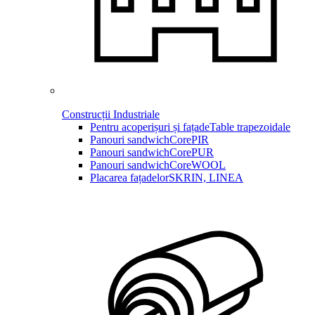
Construcții Industriale
Pentru acoperișuri și fațade
Table trapezoidale
Panouri sandwich
CorePIR
Panouri sandwich
CorePUR
Panouri sandwich
CoreWOOL
Placarea fațadelor
SKRIN, LINEA