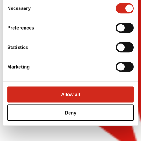
Consent
121387608.
Necessary
Selection
Preferences
Statistics
Marketing
Allow all
Deny