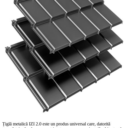
Țiglă metalică IZI 2.0 este un produs universal care, datorită