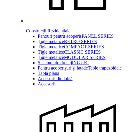
Construcții Rezidențiale
Panouri pentru acoperiș
PANEL SERIES
Țigle metalice
RETRO SERIES
Țigle metalice
COMPACT SERIES
Țigle metalice
CLASSIC SERIES
Țigle metalice
MODULAR SERIES
Sistemul de drenaj
INGURI
Pentru acoperișuri și fațade
Table trapezoidale
Tablă plană
Accesorii din tablă
Accesorii