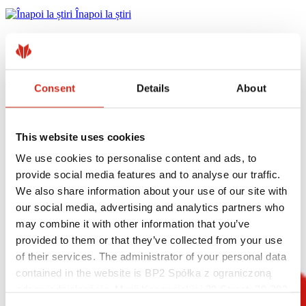
Înapoi la știri
NOU! Țiglă metalică compactă
pentru acoperișuri IZI 2.0
Consent
Details
About
This website uses cookies
We use cookies to personalise content and ads, to
provide social media features and to analyse our traffic.
We also share information about your use of our site with
our social media, advertising and analytics partners who
may combine it with other information that you’ve
provided to them or that they’ve collected from your use
of their services. The administrator of your personal data
contained in the website is BP2 Spółka z ograniczoną
odpowiedzialnością, Marii Konopnickiej 29 Street, 30-302
Kraków. KRS 0000369912, NIP 6762431701, REGON