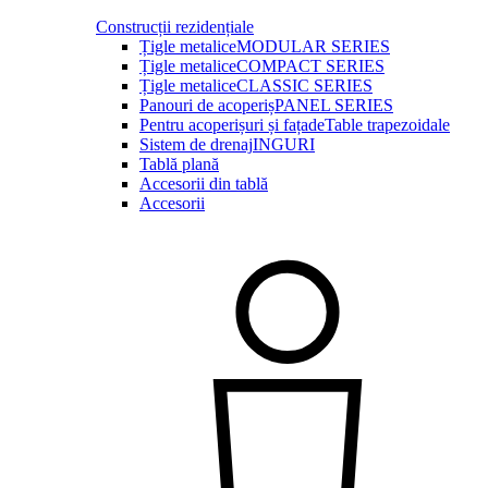
Construcții rezidențiale
Țigle metalice
MODULAR SERIES
Țigle metalice
COMPACT SERIES
Țigle metalice
CLASSIC SERIES
Panouri de acoperiș
PANEL SERIES
Pentru acoperișuri și fațade
Table trapezoidale
Sistem de drenaj
INGURI
Tablă plană
Accesorii din tablă
Accesorii