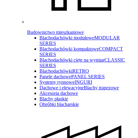
Budownictwo mieszkaniowe
Blachodachówki modułowe
MODULAR
SERIES
Blachodachówki kompaktowe
COMPACT
SERIES
Blachodachówki cięte na wymiar
CLASSIC
SERIES
Blachodachówki
RETRO
Panele dachowe
PANEL SERIES
Systemy rynnowe
INGURI
Dachowe i elewacyjne
Blachy trapezowe
Akcesoria dachowe
Blachy płaskie
Obróbki blacharskie