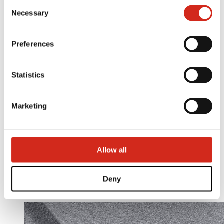
Consent
Realizacje i inspiracje
121387608.
Necessary
Pliki do pobrania
Selection
Baza wiedzy
Znajdź wykonawcę
Gdzie kupić?
Preferences
Biblioteki BIM
Najczęściej Zadawane Pytania (FAQ)
Do pobrania
Statistics
Kontakt
Marketing
Allow all
Deny
eProfil