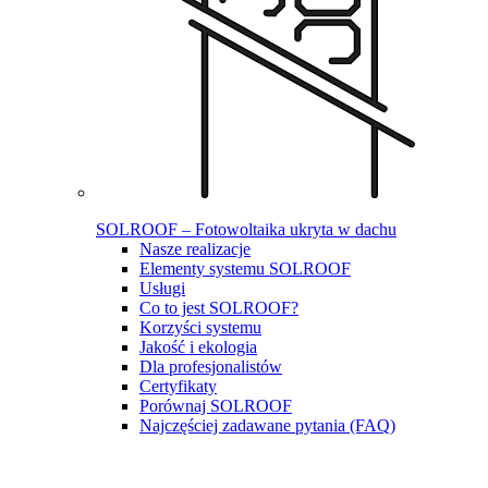
SOLROOF – Fotowoltaika ukryta w dachu
Nasze realizacje
Elementy systemu SOLROOF
Usługi
Co to jest SOLROOF?
Korzyści systemu
Jakość i ekologia
Dla profesjonalistów
Certyfikaty
Porównaj SOLROOF
Najczęściej zadawane pytania (FAQ)