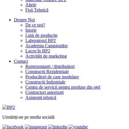
Altele
Fișă Tehnică
Despre Noi
De ce noi?
Istorie
Linii de producție
Laboratorul BP2
Academia Campionilor
Lucru în BP2
Activități de marketing
Contact
Reprezentanți / distribuitori
Construcții Rezidențiale
Producători de case modulare
Construcții Industriale
Centru de servicii pentru produse din oțel
Contractori autorizați
Asistență tehnică
Urmăriți-ne pe media socială