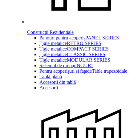
Construcții Rezidențiale
Panouri pentru acoperiș
PANEL SERIES
Țigle metalice
RETRO SERIES
Țigle metalice
COMPACT SERIES
Țigle metalice
CLASSIC SERIES
Țigle metalice
MODULAR SERIES
Sistemul de drenaj
INGURI
Pentru acoperișuri și fațade
Table trapezoidale
Tablă plană
Accesorii din tablă
Accesorii