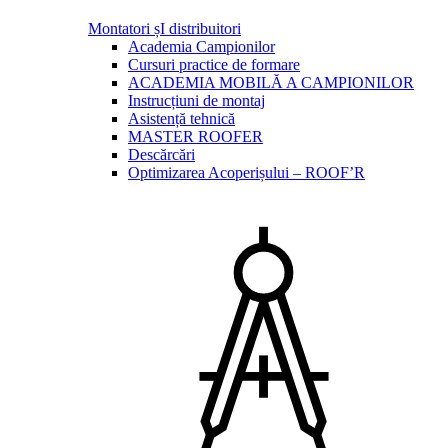
Montatori șI distribuitori
Academia Campionilor
Cursuri practice de formare
ACADEMIA MOBILĂ A CAMPIONILOR
Instrucțiuni de montaj
Asistență tehnică
MASTER ROOFER
Descărcări
Optimizarea Acoperișului – ROOF’R