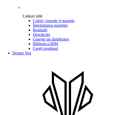
Linkuri utile
Culori, vopsele și garanții
Înregistrarea garanției
Realizări
Descărcări
Găsește un distribuitor
Biblioteca BIM
Cereți produsul
Despre Noi