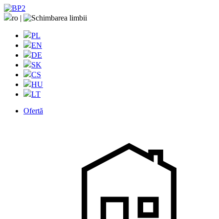
ro
|
PL
EN
DE
SK
CS
HU
LT
Ofertă