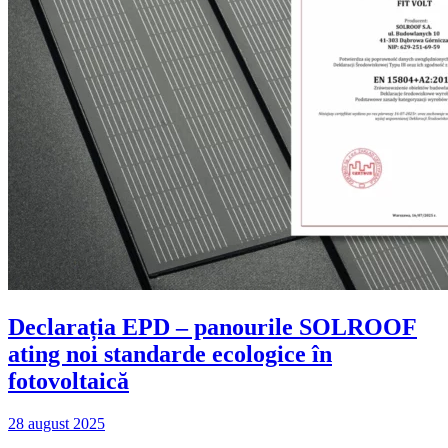
Declarația EPD – panourile SOLROOF
ating noi standarde ecologice în
fotovoltaică
28 august 2025