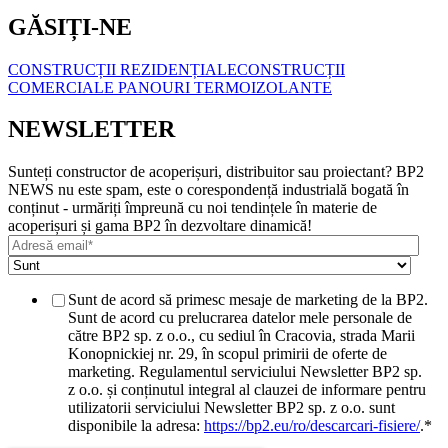
GĂSIȚI-NE
CONSTRUCȚII REZIDENȚIALE
CONSTRUCȚII
COMERCIALE
PANOURI TERMOIZOLANTE
NEWSLETTER
Sunteți constructor de acoperișuri, distribuitor sau proiectant? BP2
NEWS nu este spam, este o corespondență industrială bogată în
conținut - urmăriți împreună cu noi tendințele în materie de
acoperișuri și gama BP2 în dezvoltare dinamică!
Sunt de acord să primesc mesaje de marketing de la BP2.
Sunt de acord cu prelucrarea datelor mele personale de
către BP2 sp. z o.o., cu sediul în Cracovia, strada Marii
Konopnickiej nr. 29, în scopul primirii de oferte de
marketing. Regulamentul serviciului Newsletter BP2 sp.
z o.o. și conținutul integral al clauzei de informare pentru
utilizatorii serviciului Newsletter BP2 sp. z o.o. sunt
disponibile la adresa:
https://bp2.eu/ro/descarcari-fisiere/
.
*