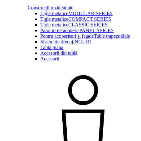
Construcții rezidențiale
Țigle metalice
MODULAR SERIES
Țigle metalice
COMPACT SERIES
Țigle metalice
CLASSIC SERIES
Panouri de acoperiș
PANEL SERIES
Pentru acoperișuri și fațade
Table trapezoidale
Sistem de drenaj
INGURI
Tablă plană
Accesorii din tablă
Accesorii