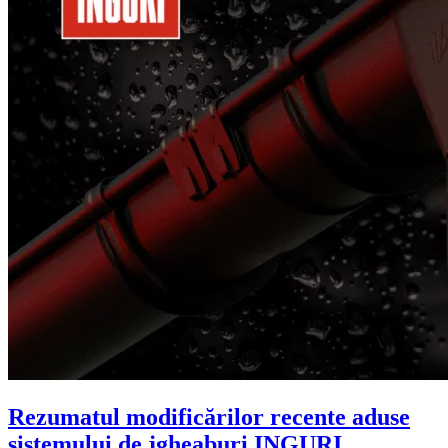
Rezumatul modificărilor recente aduse
sistemului de jgheaburi INGURI