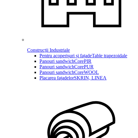
Construcții Industriale
Pentru acoperișuri și fațade
Table trapezoidale
Panouri sandwich
CorePIR
Panouri sandwich
CorePUR
Panouri sandwich
CoreWOOL
Placarea fațadelor
SKRIN, LINEA