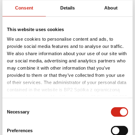
Culori, vopsele și garanții
Consent
Details
About
Înregistrarea garanției
Realizări
Găsiți un contractant
De unde să cumpărați?
This website uses cookies
Biblioteca BIM
Descărcări
We use cookies to personalise content and ads, to
Contact
provide social media features and to analyse our traffic.
We also share information about your use of our site with
our social media, advertising and analytics partners who
may combine it with other information that you’ve
provided to them or that they’ve collected from your use
of their services. The administrator of your personal data
contained in the website is BP2 Spółka z ograniczoną
odpowiedzialnością, Marii Konopnickiej 29 Street, 30-302
Kraków. KRS 0000369912, NIP 6762431701, REGON
Consent
eProfil
121387608.
Necessary
Selection
Pagina de pornire
Știri
Preferences
NOU! Țigla metalică clasică FINN