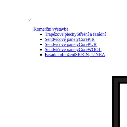
Komerční výstavba
Trapézové plechy
Střešní a fasádní
Sendvičové panely
CorePIR
Sendvičové panely
CorePUR
Sendvičové panely
CoreWOOL
Fasádní obložení
SKRIN, LINEA