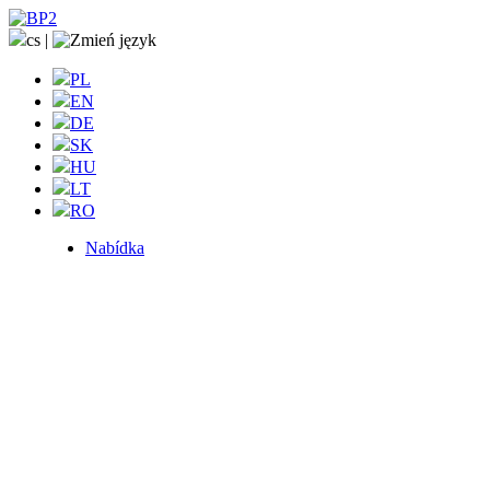
cs
|
PL
EN
DE
SK
HU
LT
RO
Nabídka