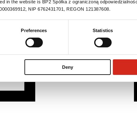
ned in the website is BP2 Spółka z ograniczoną odpowiedzialnośc
S 0000369912, NIP 6762431701, REGON 121387608.
Preferences
Statistics
Deny