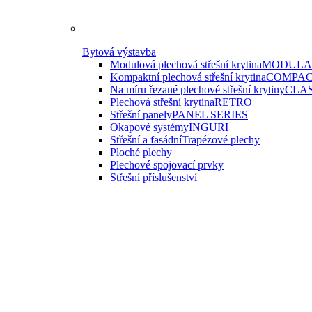
Bytová výstavba
Modulová plechová střešní krytina
MODULAR
Kompaktní plechová střešní krytina
COMPAC
Na míru řezané plechové střešní krytiny
CLAS
Plechová střešní krytina
RETRO
Střešní panely
PANEL SERIES
Okapové systémy
INGURI
Střešní a fasádní
Trapézové plechy
Ploché plechy
Plechové spojovací prvky
Střešní příslušenství