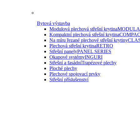
Bytová výstavba
Modulová plechová střešní krytina
MODULAR
Kompaktní plechová střešní krytina
COMPAC
Na míru řezané plechové střešní krytiny
CLAS
Plechová střešní krytina
RETRO
Střešní panely
PANEL SERIES
Okapové systémy
INGURI
Střešní a fasádní
Trapézové plechy
Ploché plechy
Plechové spojovací prvky
Střešní příslušenství