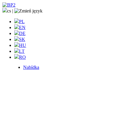
cs
|
PL
EN
DE
SK
HU
LT
RO
Nabídka