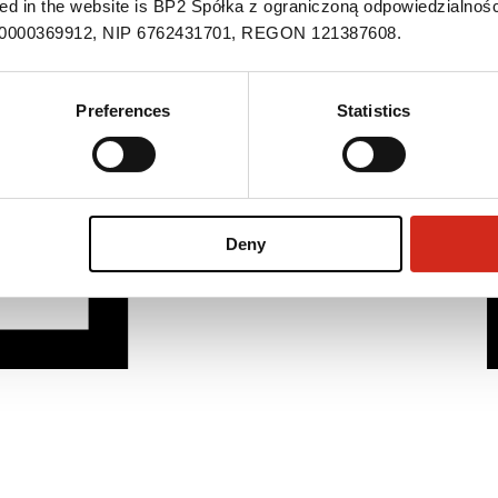
ned in the website is BP2 Spółka z ograniczoną odpowiedzialnośc
S 0000369912, NIP 6762431701, REGON 121387608.
Preferences
Statistics
Deny