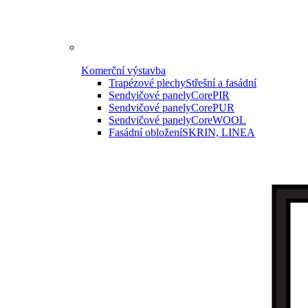
Komerční výstavba
Trapézové plechy
Střešní a fasádní
Sendvičové panely
CorePIR
Sendvičové panely
CorePUR
Sendvičové panely
CoreWOOL
Fasádní obložení
SKRIN, LINEA