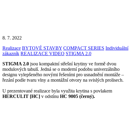
8. 7. 2022
Realizace
BYTOVÉ STAVBY
COMPACT SERIES
Individuální
zákazník
REALIZACE VIDEO
STIGMA 2.0
STIGMA 2.0
jsou kompaktní střešní krytiny ve formě dvou
modulových tabulí. Jedná se o moderní podobu univerzálního
designu vylepšeného novými řešeními pro usnadnění montáže –
řezání podle tvaru vlny a montážní otvory na svislých prolisech.
U prezentované realizace byla využita krytina s povlakem
HERCULIT [HC]
v odstínu
HC 9005 (černý).