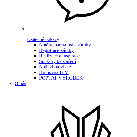
Užitečné odkazy
Nátěry, barevnost a záruky
Registrace záruky
Realizace a inspirace
Soubory ke stažení
Najít zhotovitele
Knihovna BIM
POPTAT VÝROBEK
O nás