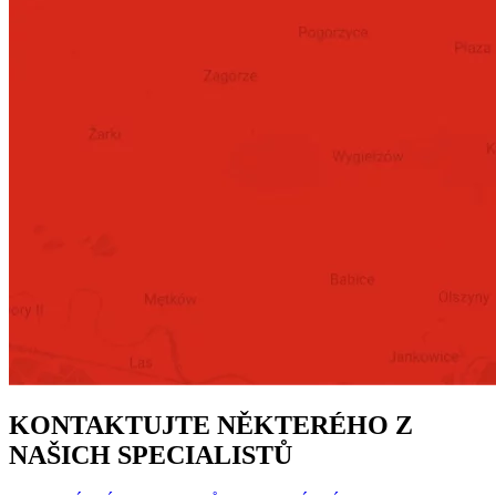
KONTAKTUJTE NĚKTERÉHO Z
NAŠICH SPECIALISTŮ