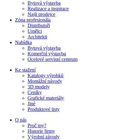
Bytová výstavba
Realizace a inspirace
Najít prodejce
Zóna profesionála
Distributoři
Umělci
Architekti
Nabídka
Bytová výstavba
Komerční výstavba
Ocelové servisní centrum
Ke stažení
Katalogy výrobků
Montážní návody
3D modely
Ceníky
Grafické materiály
Jiné
Produktové listy
O nás
Proč my?
Historie firmy
Výrobní závody