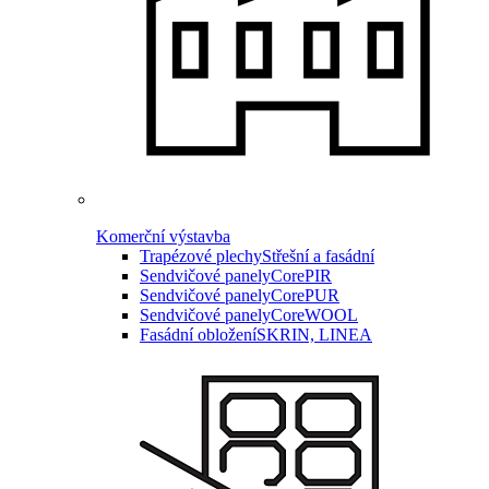
Komerční výstavba
Trapézové plechy
Střešní a fasádní
Sendvičové panely
CorePIR
Sendvičové panely
CorePUR
Sendvičové panely
CoreWOOL
Fasádní obložení
SKRIN, LINEA