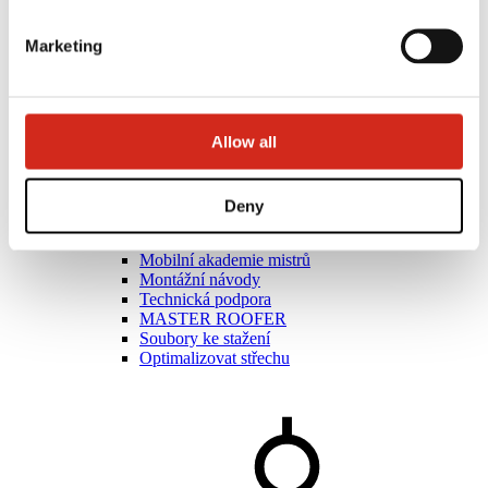
Marketing
Allow all
Umělci
Deny
Akademie mistrů
Praktická školení
Mobilní akademie mistrů
Montážní návody
Technická podpora
MASTER ROOFER
Soubory ke stažení
Optimalizovat střechu