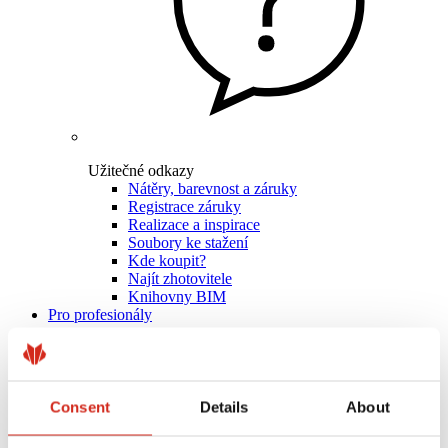
Užitečné odkazy
Nátěry, barevnost a záruky
Registrace záruky
Realizace a inspirace
Soubory ke stažení
Kde koupit?
Najít zhotovitele
Knihovny BIM
Pro profesionály
Consent
Details
About