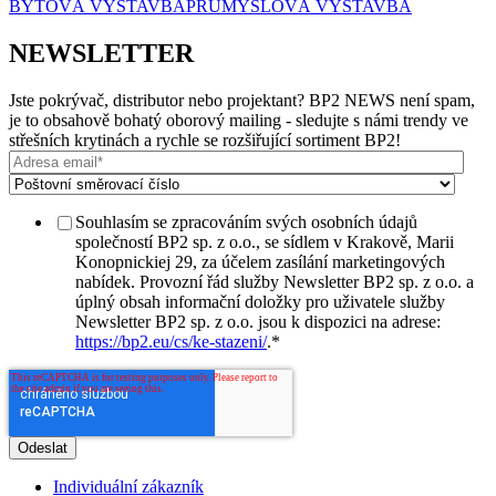
BYTOVÁ VÝSTAVBA
PRŮMYSLOVÁ VÝSTAVBA
NEWSLETTER
Jste pokrývač, distributor nebo projektant? BP2 NEWS není spam,
je to obsahově bohatý oborový mailing - sledujte s námi trendy ve
střešních krytinách a rychle se rozšiřující sortiment BP2!
Souhlasím se zpracováním svých osobních údajů
společností BP2 sp. z o.o., se sídlem v Krakově, Marii
Konopnickiej 29, za účelem zasílání marketingových
nabídek. Provozní řád služby Newsletter BP2 sp. z o.o. a
úplný obsah informační doložky pro uživatele služby
Newsletter BP2 sp. z o.o. jsou k dispozici na adrese:
https://bp2.eu/cs/ke-stazeni/
.
*
Individuální zákazník