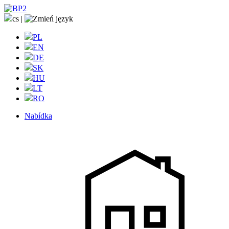
cs
|
PL
EN
DE
SK
HU
LT
RO
Nabídka