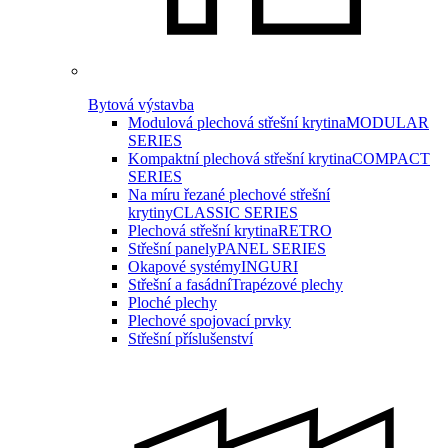
Bytová výstavba
Modulová plechová střešní krytina
MODULAR
SERIES
Kompaktní plechová střešní krytina
COMPACT
SERIES
Na míru řezané plechové střešní
krytiny
CLASSIC SERIES
Plechová střešní krytina
RETRO
Střešní panely
PANEL SERIES
Okapové systémy
INGURI
Střešní a fasádní
Trapézové plechy
Ploché plechy
Plechové spojovací prvky
Střešní příslušenství