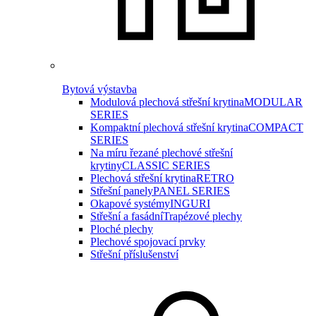
Bytová výstavba
Modulová plechová střešní krytina
MODULAR
SERIES
Kompaktní plechová střešní krytina
COMPACT
SERIES
Na míru řezané plechové střešní
krytiny
CLASSIC SERIES
Plechová střešní krytina
RETRO
Střešní panely
PANEL SERIES
Okapové systémy
INGURI
Střešní a fasádní
Trapézové plechy
Ploché plechy
Plechové spojovací prvky
Střešní příslušenství