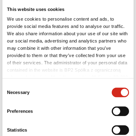
This website uses cookies
We use cookies to personalise content and ads, to
provide social media features and to analyse our traffic.
We also share information about your use of our site with
our social media, advertising and analytics partners who
may combine it with other information that you’ve
provided to them or that they’ve collected from your use
Distributoři
of their services. The administrator of your personal data
Zákaznická zóna – eProfil
contained in the website is BP2 Spółka z ograniczoną
Soubory ke stažení
odpowiedzialnością, Marii Konopnickiej 29 Street, 30-302
Marketingová nabídka
Program BP2 50:50
Kraków. KRS 0000369912, NIP 6762431701, REGON
Consent
Optimalizovat střechu
121387608.
Necessary
Selection
Preferences
Statistics