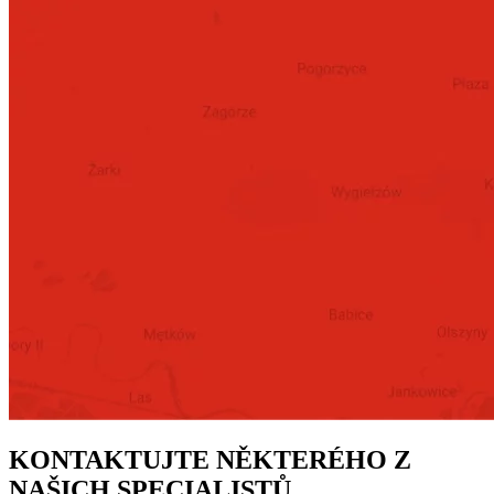
KONTAKTUJTE NĚKTERÉHO Z
NAŠICH SPECIALISTŮ