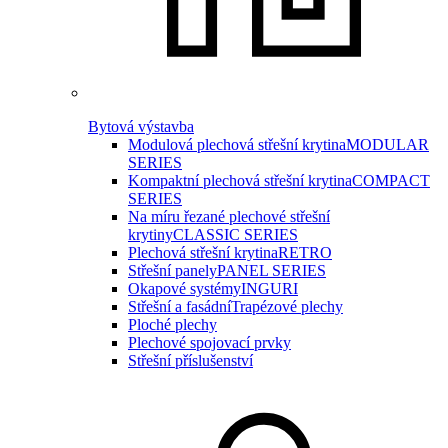
Bytová výstavba
Modulová plechová střešní krytina
MODULAR
SERIES
Kompaktní plechová střešní krytina
COMPACT
SERIES
Na míru řezané plechové střešní
krytiny
CLASSIC SERIES
Plechová střešní krytina
RETRO
Střešní panely
PANEL SERIES
Okapové systémy
INGURI
Střešní a fasádní
Trapézové plechy
Ploché plechy
Plechové spojovací prvky
Střešní příslušenství