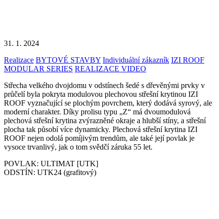
31. 1. 2024
Realizace
BYTOVÉ STAVBY
Individuální zákazník
IZI ROOF
MODULAR SERIES
REALIZACE VIDEO
Střecha velkého dvojdomu v odstínech šedé s dřevěnými prvky v
průčelí byla pokryta modulovou plechovou střešní krytinou IZI
ROOF vyznačující se plochým povrchem, který dodává syrový, ale
moderní charakter. Díky prolisu typu „Z“ má dvoumodulová
plechová střešní krytina zvýrazněné okraje a hlubší stíny, a střešní
plocha tak působí více dynamicky. Plechová střešní krytina IZI
ROOF nejen odolá pomíjivým trendům, ale také její povlak je
vysoce trvanlivý, jak o tom svědčí záruka 55 let.
POVLAK: ULTIMAT [UTK]
ODSTÍN: UTK24 (grafitový)