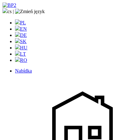
cs
|
PL
EN
DE
SK
HU
LT
RO
Nabídka