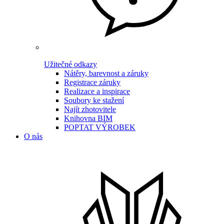
Užitečné odkazy
Nátěry, barevnost a záruky
Registrace záruky
Realizace a inspirace
Soubory ke stažení
Najít zhotovitele
Knihovna BIM
POPTAT VÝROBEK
O nás