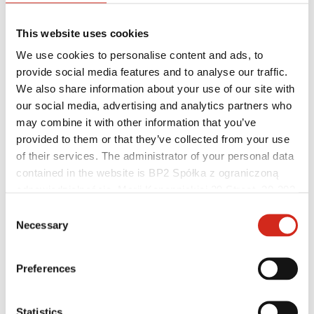
This website uses cookies
We use cookies to personalise content and ads, to
provide social media features and to analyse our traffic.
We also share information about your use of our site with
our social media, advertising and analytics partners who
may combine it with other information that you’ve
provided to them or that they’ve collected from your use
Distributoři
of their services. The administrator of your personal data
Zákaznická zóna – eProfil
Soubory ke stažení
contained in the website is BP2 Spółka z ograniczoną
Marketingová nabídka
odpowiedzialnością, Marii Konopnickiej 29 Street, 30-302
Program BP2 50:50
Kraków. KRS 0000369912, NIP 6762431701, REGON
Optimalizovat střechu
Consent
121387608.
Necessary
Selection
Preferences
Statistics