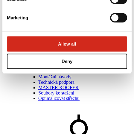
Marketing
Allow all
Umělci
Akademie mistrů
Deny
Praktická školení
Mobilní akademie mistrů
Montážní návody
Technická podpora
MASTER ROOFER
Soubory ke stažení
Optimalizovat střechu