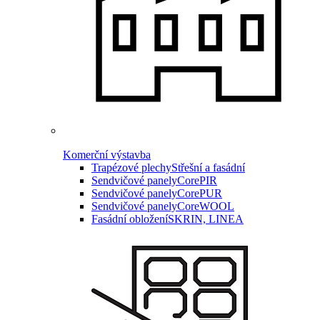
Komerční výstavba
Trapézové plechy
Střešní a fasádní
Sendvičové panely
CorePIR
Sendvičové panely
CorePUR
Sendvičové panely
CoreWOOL
Fasádní obložení
SKRIN, LINEA