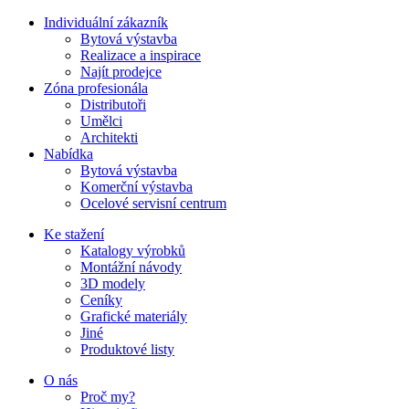
Individuální zákazník
Bytová výstavba
Realizace a inspirace
Najít prodejce
Zóna profesionála
Distributoři
Umělci
Architekti
Nabídka
Bytová výstavba
Komerční výstavba
Ocelové servisní centrum
Ke stažení
Katalogy výrobků
Montážní návody
3D modely
Ceníky
Grafické materiály
Jiné
Produktové listy
O nás
Proč my?