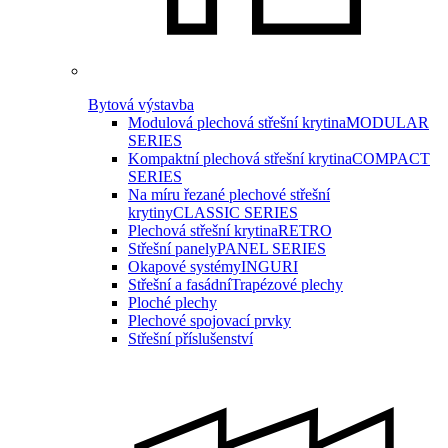
Bytová výstavba
Modulová plechová střešní krytina
MODULAR
SERIES
Kompaktní plechová střešní krytina
COMPACT
SERIES
Na míru řezané plechové střešní
krytiny
CLASSIC SERIES
Plechová střešní krytina
RETRO
Střešní panely
PANEL SERIES
Okapové systémy
INGURI
Střešní a fasádní
Trapézové plechy
Ploché plechy
Plechové spojovací prvky
Střešní příslušenství