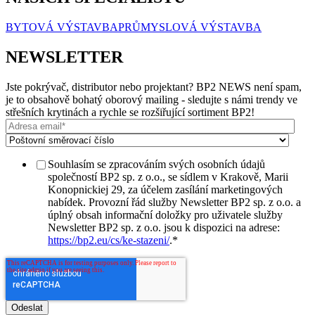
BYTOVÁ VÝSTAVBA
PRŮMYSLOVÁ VÝSTAVBA
NEWSLETTER
Jste pokrývač, distributor nebo projektant? BP2 NEWS není spam,
je to obsahově bohatý oborový mailing - sledujte s námi trendy ve
střešních krytinách a rychle se rozšiřující sortiment BP2!
Souhlasím se zpracováním svých osobních údajů
společností BP2 sp. z o.o., se sídlem v Krakově, Marii
Konopnickiej 29, za účelem zasílání marketingových
nabídek. Provozní řád služby Newsletter BP2 sp. z o.o. a
úplný obsah informační doložky pro uživatele služby
Newsletter BP2 sp. z o.o. jsou k dispozici na adrese:
https://bp2.eu/cs/ke-stazeni/
.
*