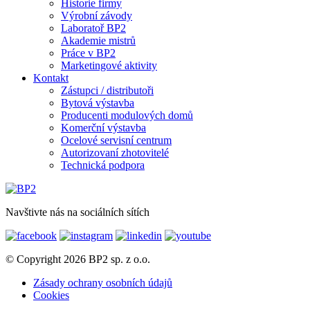
Historie firmy
Výrobní závody
Laboratoř BP2
Akademie mistrů
Práce v BP2
Marketingové aktivity
Kontakt
Zástupci / distributoři
Bytová výstavba
Producenti modulových domů
Komerční výstavba
Ocelové servisní centrum
Autorizovaní zhotovitelé
Technická podpora
Navštivte nás na sociálních sítích
© Copyright 2026 BP2 sp. z o.o.
Zásady ochrany osobních údajů
Cookies