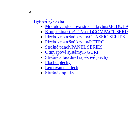
Bytová výstavba
Modulová plechová strešná krytina
MODULA
Kompaktná strešná škridla
COMPACT SERI
Plechové strešné krytiny
CLASSIC SERIES
Plechové strešné krytiny
RETRO
Strešné panely
PANEL SERIES
Odkvapové systémy
INGURI
Strešné a fasádne
Trapézové plechy
Ploché plechy
Lemovanie striech
Strešné doplnky