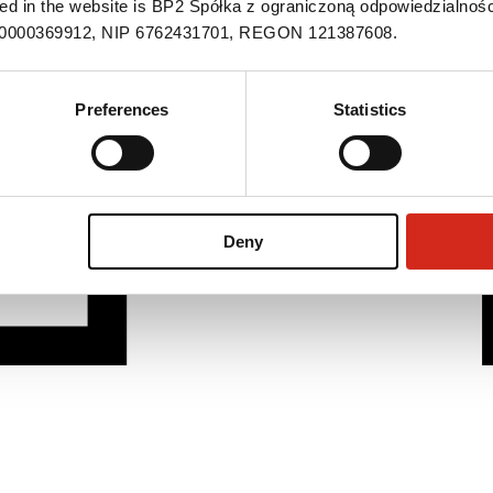
ned in the website is BP2 Spółka z ograniczoną odpowiedzialnośc
S 0000369912, NIP 6762431701, REGON 121387608.
Preferences
Statistics
Deny