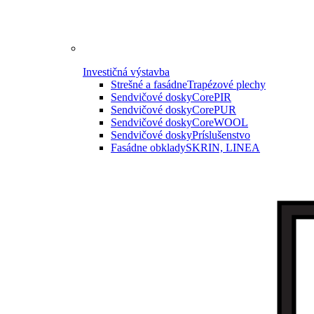
Investičná výstavba
Strešné a fasádne
Trapézové plechy
Sendvičové dosky
CorePIR
Sendvičové dosky
CorePUR
Sendvičové dosky
CoreWOOL
Sendvičové dosky
Príslušenstvo
Fasádne obklady
SKRIN, LINEA