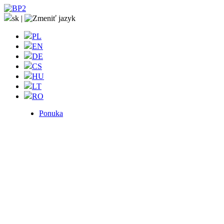
sk
|
PL
EN
DE
CS
HU
LT
RO
Ponuka