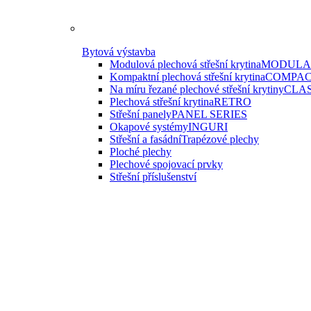
Bytová výstavba
Modulová plechová střešní krytina
MODULAR
Kompaktní plechová střešní krytina
COMPAC
Na míru řezané plechové střešní krytiny
CLAS
Plechová střešní krytina
RETRO
Střešní panely
PANEL SERIES
Okapové systémy
INGURI
Střešní a fasádní
Trapézové plechy
Ploché plechy
Plechové spojovací prvky
Střešní příslušenství