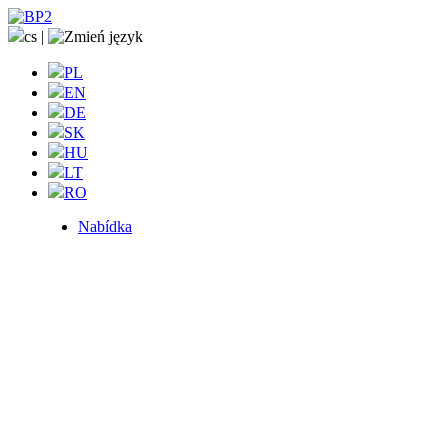
cs
|
PL
EN
DE
SK
HU
LT
RO
Nabídka