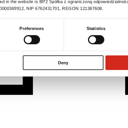
ned in the website is BP2 Spółka z ograniczoną odpowiedzialnośc
S 0000369912, NIP 6762431701, REGON 121387608.
Preferences
Statistics
Deny