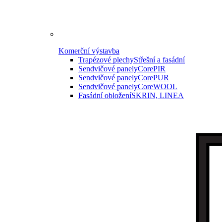
Komerční výstavba
Trapézové plechy
Střešní a fasádní
Sendvičové panely
CorePIR
Sendvičové panely
CorePUR
Sendvičové panely
CoreWOOL
Fasádní obložení
SKRIN, LINEA