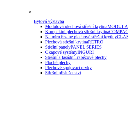
Bytová výstavba
Modulová plechová střešní krytina
MODULAR
Kompaktní plechová střešní krytina
COMPAC
Na míru řezané plechové střešní krytiny
CLAS
Plechová střešní krytina
RETRO
Střešní panely
PANEL SERIES
Okapové systémy
INGURI
Střešní a fasádní
Trapézové plechy
Ploché plechy
Plechové spojovací prvky
Střešní příslušenství