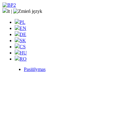
lt
|
PL
EN
DE
SK
CS
HU
RO
Pasiūlymas