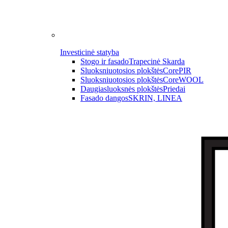
Investicinė statyba
Stogo ir fasado
Trapecinė Skarda
Sluoksniuotosios plokštės
CorePIR
Sluoksniuotosios plokštės
CoreWOOL
Daugiasluoksnės plokštės
Priedai
Fasado dangos
SKRIN, LINEA