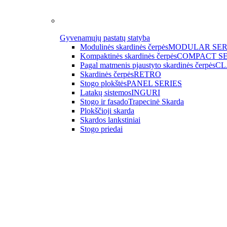
Gyvenamųjų pastatų statyba
Modulinės skardinės čerpės
MODULAR SER
Kompaktinės skardinės čerpės
COMPACT SE
Pagal matmenis pjaustyto skardinės čerpės
CL
Skardinės čerpės
RETRO
Stogo plokštės
PANEL SERIES
Latakų sistemos
INGURI
Stogo ir fasado
Trapecinė Skarda
Plokščioji skarda
Skardos lankstiniai
Stogo priedai