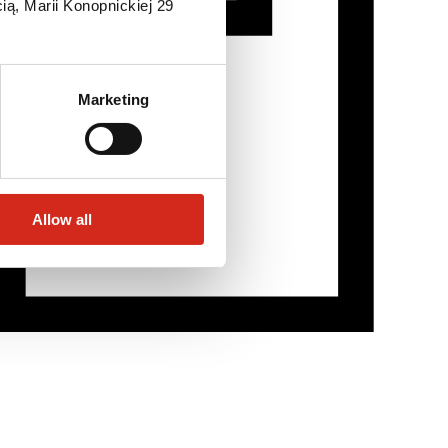
ią, Marii Konopnickiej 29
Marketing
Allow all