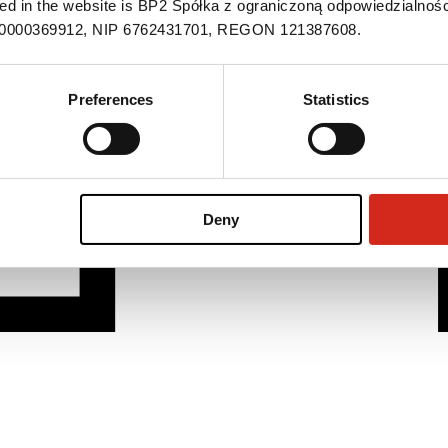
ned in the website is BP2 Spółka z ograniczoną odpowiedzialnośc
S 0000369912, NIP 6762431701, REGON 121387608.
Preferences
Statistics
Deny