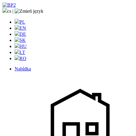
cs
|
PL
EN
DE
SK
HU
LT
RO
Nabídka