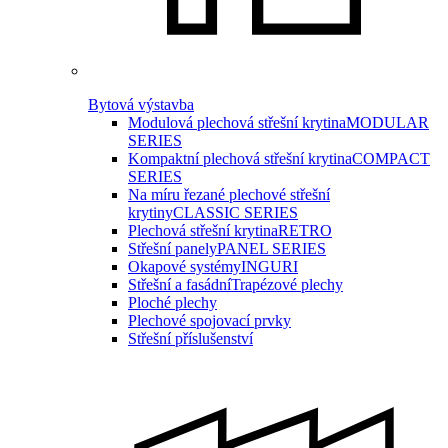
Bytová výstavba
Modulová plechová střešní krytina
MODULAR
SERIES
Kompaktní plechová střešní krytina
COMPACT
SERIES
Na míru řezané plechové střešní
krytiny
CLASSIC SERIES
Plechová střešní krytina
RETRO
Střešní panely
PANEL SERIES
Okapové systémy
INGURI
Střešní a fasádní
Trapézové plechy
Ploché plechy
Plechové spojovací prvky
Střešní příslušenství