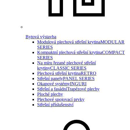
Bytová výstavba
Modulová plechová střešní krytina
MODULAR
SERIES
Kompaktní plechová střešní krytina
COMPACT
SERIES
Na míru řezané plechové střešní
krytiny
CLASSIC SERIES
Plechová střešní krytina
RETRO
Střešní panely
PANEL SERIES
Okapové systémy
INGURI
Střešní a fasádní
Trapézové plechy
Ploché plechy
Plechové spojovací prvky
Střešní příslušenství