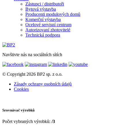
Zástupci / distributoři
Bytová výstavba
Producenti modulových domů
Komerční výstavba
Ocelové servisní centrum
Autorizovaní zhotovitelé
Technická podpora
Navštivte nás na sociálních sítích
© Copyright 2026 BP2 sp. z o.o.
Zásady ochrany osobních údajů
Cookies
Srovnávač výrobků
Počet vybraných výrobků:
/3