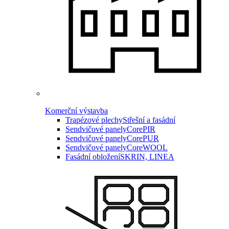
Komerční výstavba
Trapézové plechy
Střešní a fasádní
Sendvičové panely
CorePIR
Sendvičové panely
CorePUR
Sendvičové panely
CoreWOOL
Fasádní obložení
SKRIN, LINEA