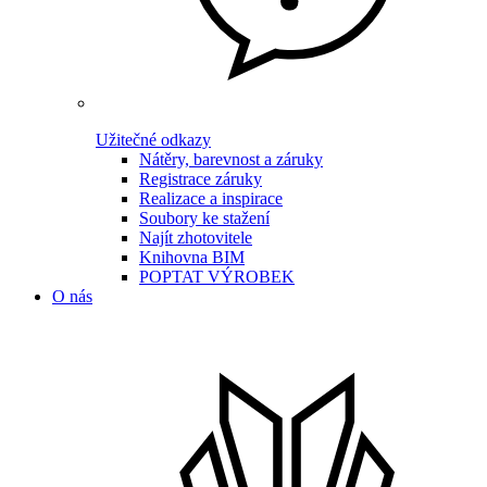
Užitečné odkazy
Nátěry, barevnost a záruky
Registrace záruky
Realizace a inspirace
Soubory ke stažení
Najít zhotovitele
Knihovna BIM
POPTAT VÝROBEK
O nás