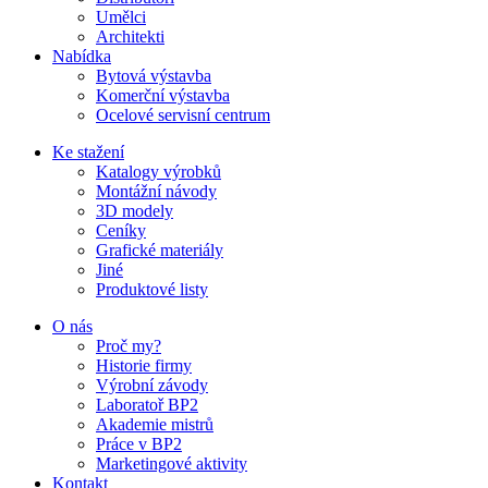
Umělci
Architekti
Nabídka
Bytová výstavba
Komerční výstavba
Ocelové servisní centrum
Ke stažení
Katalogy výrobků
Montážní návody
3D modely
Ceníky
Grafické materiály
Jiné
Produktové listy
O nás
Proč my?
Historie firmy
Výrobní závody
Laboratoř BP2
Akademie mistrů
Práce v BP2
Marketingové aktivity
Kontakt