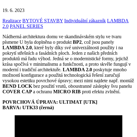
19. 6. 2023
Realizace
BYTOVÉ STAVBY
Individuální zákazník
LAMBDA
2.0
PANEL SERIES
Nádherná architektura domu ve skandinávském stylu ve tvaru
písmene U byla doplněna o produkt
BP2
, což jsou panely
LAMBDA 2.0
, které byly díky své univerzálnosti použity i na
pokrytí střešních a fasádních ploch. Jeden z našich předních
produktů má řadu výhod. Jedná se o modernistické formy, jejichž
krása spočívá v minimalismu a funkčnosti, a proto skvěle fungují v
moderní i tradiční architektuře.
LAMBDA 2.0
poskytuje mnoho
možností konfigurace a použitá technologická řešení zaručují
vysokou estetiku povrchové úpravy; mezi nimi najdete např. montáž
BEND LOCK
bez použití vrutů, oboustranné záslepky švu panelu
COVER CAP
a ochranu
MICRO RIB
proti efektu zvlnění.
POVRCHOVÁ ÚPRAVA: ULTIMAT [UTK]
BARVA: UTK33 (černá)