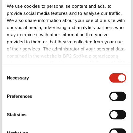
We use cookies to personalise content and ads, to
provide social media features and to analyse our traffic.
We also share information about your use of our site with
our social media, advertising and analytics partners who
may combine it with other information that you’ve
provided to them or that they’ve collected from your use
of their services. The administrator of your personal data
contained in the website is BP2 Spółka z ograniczoną
Distributoři
odpowiedzialnością, Marii Konopnickiej 29 Street, 30-302
Zákaznická zóna – eProfil
Kraków. KRS 0000369912, NIP 6762431701, REGON
Soubory ke stažení
Consent
Marketingová nabídka
121387608.
Necessary
Selection
Program BP2 50:50
Optimalizovat střechu
Preferences
Statistics