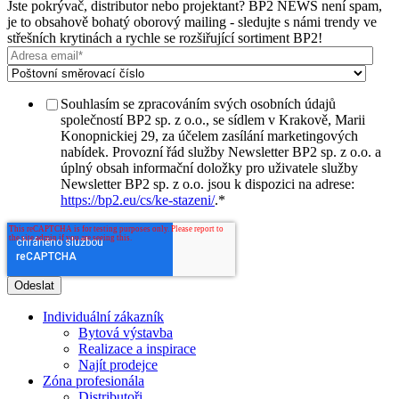
Jste pokrývač, distributor nebo projektant? BP2 NEWS není spam,
je to obsahově bohatý oborový mailing - sledujte s námi trendy ve
střešních krytinách a rychle se rozšiřující sortiment BP2!
Souhlasím se zpracováním svých osobních údajů
společností BP2 sp. z o.o., se sídlem v Krakově, Marii
Konopnickiej 29, za účelem zasílání marketingových
nabídek. Provozní řád služby Newsletter BP2 sp. z o.o. a
úplný obsah informační doložky pro uživatele služby
Newsletter BP2 sp. z o.o. jsou k dispozici na adrese:
https://bp2.eu/cs/ke-stazeni/
.
*
Individuální zákazník
Bytová výstavba
Realizace a inspirace
Najít prodejce
Zóna profesionála
Distributoři