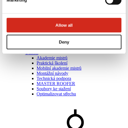
Marketing
Allow all
Deny
Umělci
Akademie mistrů
Praktická školení
Mobilní akademie mistrů
Montážní návody
Technická podpora
MASTER ROOFER
Soubory ke stažení
Optimalizovat střechu