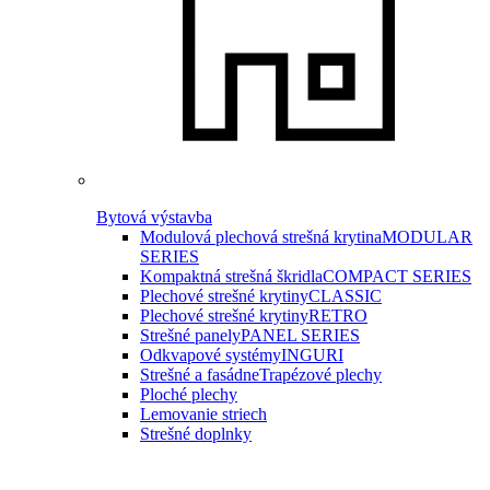
Bytová výstavba
Modulová plechová strešná krytina
MODULAR
SERIES
Kompaktná strešná škridla
COMPACT SERIES
Plechové strešné krytiny
CLASSIC
Plechové strešné krytiny
RETRO
Strešné panely
PANEL SERIES
Odkvapové systémy
INGURI
Strešné a fasádne
Trapézové plechy
Ploché plechy
Lemovanie striech
Strešné doplnky