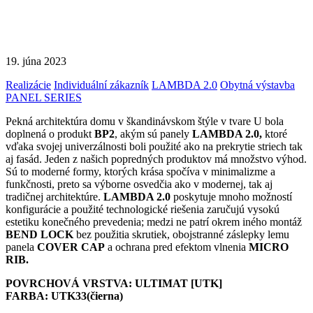
19. júna 2023
Realizácie
Individuální zákazník
LAMBDA 2.0
Obytná výstavba
PANEL SERIES
Pekná architektúra domu v škandinávskom štýle v tvare U bola
doplnená o produkt
BP2
, akým sú panely
LAMBDA 2.0,
ktoré
vďaka svojej univerzálnosti boli použité ako na prekrytie striech tak
aj fasád. Jeden z našich popredných produktov má množstvo výhod.
Sú to moderné formy, ktorých krása spočíva v minimalizme a
funkčnosti, preto sa výborne osvedčia ako v modernej, tak aj
tradičnej architektúre.
LAMBDA 2.0
poskytuje mnoho možností
konfigurácie a použité technologické riešenia zaručujú vysokú
estetiku konečného prevedenia; medzi ne patrí okrem iného montáž
BEND LOCK
bez použitia skrutiek, obojstranné záslepky lemu
panela
COVER CAP
a ochrana pred efektom vlnenia
MICRO
RIB.
POVRCHOVÁ VRSTVA: ULTIMAT [UTK]
FARBA: UTK33(čierna)