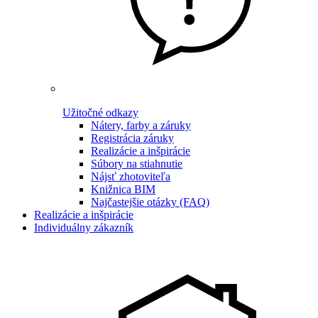
Užitočné odkazy
Nátery, farby a záruky
Registrácia záruky
Realizácie a inšpirácie
Súbory na stiahnutie
Nájsť zhotoviteľa
Knižnica BIM
Najčastejšie otázky (FAQ)
Realizácie a inšpirácie
Individuálny zákazník