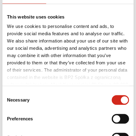
This website uses cookies
We use cookies to personalise content and ads, to
provide social media features and to analyse our traffic.
We also share information about your use of our site with
our social media, advertising and analytics partners who
may combine it with other information that you’ve
provided to them or that they’ve collected from your use
of their services. The administrator of your personal data
contained in the website is BP2 Spółka z ograniczoną
Distribútori
Zákaznícka zóna – eProfil
odpowiedzialnością, Marii Konopnickiej 29 Street, 30-302
Súbory na stiahnutie
Kraków. KRS 0000369912, NIP 6762431701, REGON
Consent
Marketingová ponuka
121387608.
Necessary
Program BP2 50:50
Selection
Optimalizovať strechu
Preferences