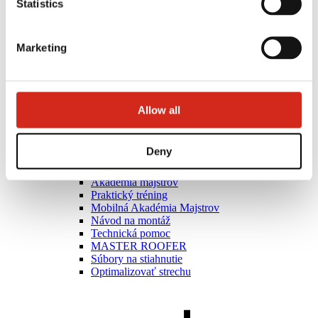
Statistics
Marketing
Allow all
Deny
Zhotovitelia
Akadémia majstrov
Praktický tréning
Mobilná Akadémia Majstrov
Návod na montáž
Technická pomoc
MASTER ROOFER
Súbory na stiahnutie
Optimalizovať strechu