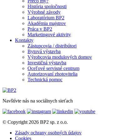
Prečo my?
História spoločnosti
Výrobné závody
Laboratórium BP2
Akadémia majstrov
Práca v BP2
Marketingové aktivity
Kontakty
Zástupcovia / distribútori
Bytová výstavba
Výrobcovia modulových domov
Investičná výstavba
Oceľové servisné centrum
Autorizovaní zhotovitelia
Technická pomoc
Navštívte nás na sociálnych sieťach
© Copyright 2026 BP2 sp. z o.o.
Zásady ochrany osobných údajov
Cookies