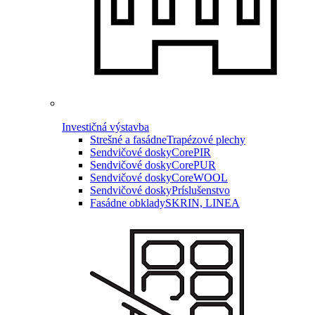
Investičná výstavba
Strešné a fasádne
Trapézové plechy
Sendvičové dosky
CorePIR
Sendvičové dosky
CorePUR
Sendvičové dosky
CoreWOOL
Sendvičové dosky
Príslušenstvo
Fasádne obklady
SKRIN, LINEA