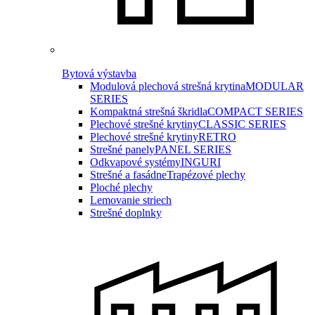
Bytová výstavba
Modulová plechová strešná krytina
MODULAR
SERIES
Kompaktná strešná škridla
COMPACT SERIES
Plechové strešné krytiny
CLASSIC SERIES
Plechové strešné krytiny
RETRO
Strešné panely
PANEL SERIES
Odkvapové systémy
INGURI
Strešné a fasádne
Trapézové plechy
Ploché plechy
Lemovanie striech
Strešné doplnky