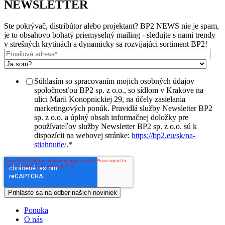
NEWSLETTER
Ste pokrývač, distribútor alebo projektant? BP2 NEWS nie je spam,
je to obsahovo bohatý priemyselný mailing - sledujte s nami trendy
v strešných krytinách a dynamicky sa rozvíjajúci sortiment BP2!
Súhlasím so spracovaním mojich osobných údajov
spoločnosťou BP2 sp. z o.o., so sídlom v Krakove na
ulici Marii Konopnickiej 29, na účely zasielania
marketingových ponúk. Pravidlá služby Newsletter BP2
sp. z o.o. a úplný obsah informačnej doložky pre
používateľov služby Newsletter BP2 sp. z o.o. sú k
dispozícii na webovej stránke:
https://bp2.eu/sk/na-
stiahnutie/
.
*
Ponuka
O nás