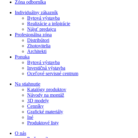
Zóna odborníka
Individuálny zákazník
Bytová výstavba
Realizácie a inšpirácie
Nájsť predajcu
Profesionálna zóna
Distribútori
Zhotovitelia
Architekti
Ponuka
Bytová výstavba
Investičná výstavba
Oceľové servisné centrum
Na stiahnutie
Katalógy produktov
Návody na montáž
3D modely
Cenníky
Grafické materiály
Iné
Produktové listy
O nás