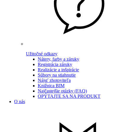
Užitočné odkazy
Nátery, farby a záruky
Registrácia záruky
Realizácie a inšpirácie
Súbory na stiahnutie
Nájsť zhotoviteľa
Knižnica BIM
Najčastejšie otázky (FAQ)
OPÝTAJTE SA NA PRODUKT
O nás