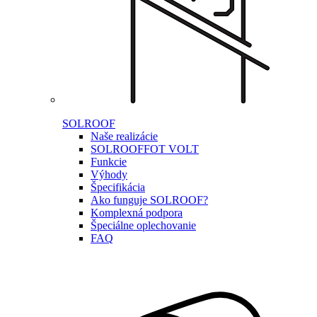
SOLROOF
Naše realizácie
SOLROOF
FOT VOLT
Funkcie
Výhody
Špecifikácia
Ako funguje SOLROOF?
Komplexná podpora
Špeciálne oplechovanie
FAQ