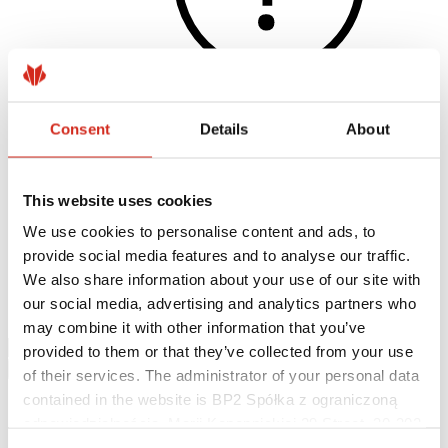
Consent
Details
About
Užitečné odkazy
Nátěry, barevnost a záruky
Registrace záruky
This website uses cookies
Realizace a inspirace
Soubory ke stažení
We use cookies to personalise content and ads, to
Najít zhotovitele
provide social media features and to analyse our traffic.
Kde koupit?
Knihovny BIM
We also share information about your use of our site with
Ke stažení
our social media, advertising and analytics partners who
Kontakt
may combine it with other information that you’ve
provided to them or that they’ve collected from your use
of their services. The administrator of your personal data
contained in the website is BP2 Spółka z ograniczoną
odpowiedzialnością, Marii Konopnickiej 29 Street, 30-302
Kraków. KRS 0000369912, NIP 6762431701, REGON