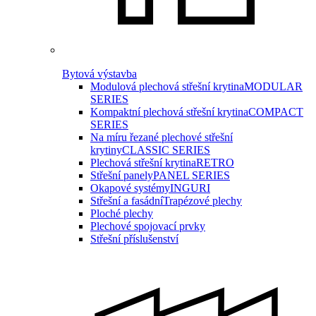
Bytová výstavba
Modulová plechová střešní krytina
MODULAR
SERIES
Kompaktní plechová střešní krytina
COMPACT
SERIES
Na míru řezané plechové střešní
krytiny
CLASSIC SERIES
Plechová střešní krytina
RETRO
Střešní panely
PANEL SERIES
Okapové systémy
INGURI
Střešní a fasádní
Trapézové plechy
Ploché plechy
Plechové spojovací prvky
Střešní příslušenství