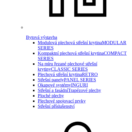
Bytová výstavba
Modulová plechová střešní krytina
MODULAR
SERIES
Kompaktní plechová střešní krytina
COMPACT
SERIES
Na míru řezané plechové střešní
krytiny
CLASSIC SERIES
Plechová střešní krytina
RETRO
Střešní panely
PANEL SERIES
Okapové systémy
INGURI
Střešní a fasádní
Trapézové plechy
Ploché plechy
Plechové spojovací prvky
Střešní příslušenství