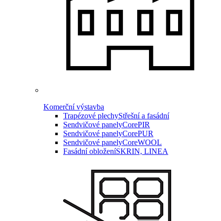
Komerční výstavba
Trapézové plechy
Střešní a fasádní
Sendvičové panely
CorePIR
Sendvičové panely
CorePUR
Sendvičové panely
CoreWOOL
Fasádní obložení
SKRIN, LINEA