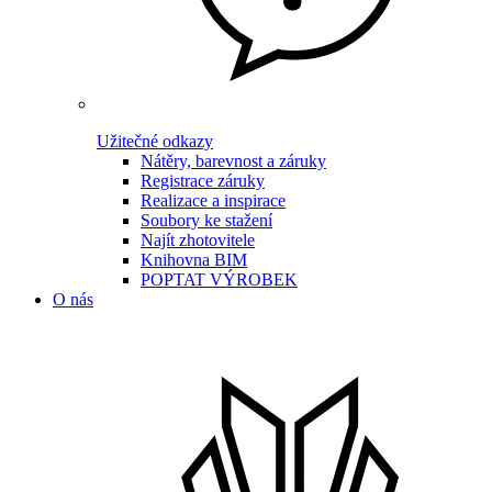
Užitečné odkazy
Nátěry, barevnost a záruky
Registrace záruky
Realizace a inspirace
Soubory ke stažení
Najít zhotovitele
Knihovna BIM
POPTAT VÝROBEK
O nás