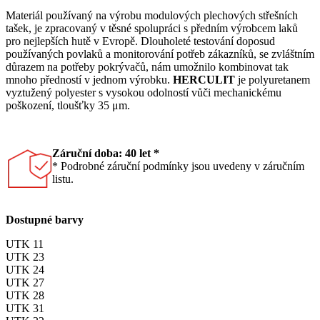
Materiál používaný na výrobu modulových plechových střešních
tašek, je zpracovaný v těsné spolupráci s předním výrobcem laků
pro nejlepších hutě v Evropě. Dlouholeté testování doposud
používaných povlaků a monitorování potřeb zákazníků, se zvláštním
důrazem na potřeby pokrývačů, nám umožnilo kombinovat tak
mnoho předností v jednom výrobku.
HERCULIT
je polyuretanem
vyztužený polyester s vysokou odolností vůči mechanickému
poškození, tloušťky 35 μm.
Záruční doba: 40 let *
* Podrobné záruční podmínky jsou uvedeny v záručním
listu.
Dostupné barvy
UTK 11
UTK 23
UTK 24
UTK 27
UTK 28
UTK 31