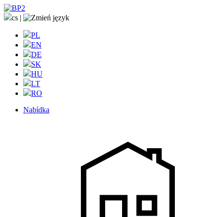
cs
|
PL
EN
DE
SK
HU
LT
RO
Nabídka