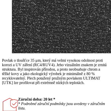
Povlak o tloušťce 35 μm, který má velmi vysokou odolnost proti
korozi a UV záření (RC4/RUV4). Jeho vizuálním znakem je zrnitá
struktura. Byl inspirován přírodou, a proto neobsahuje chrom a
těžké kovy a jako ekologický výrobek je minimálně z 80 %
recyklovatelný. Plech potažený pružným povlakem ULTIMAT
[UTK] lze profilovat při extrémně nízkých teplotách.
Záruční doba: 20 let *
* Podrobné záruční podmínky jsou uvedeny v záručním
listu.